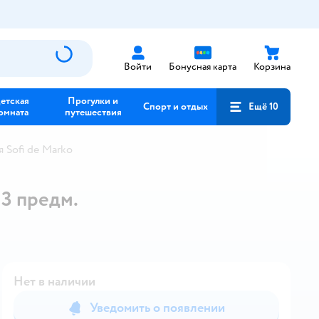
Войти
Бонусная карта
Корзина
етская
Прогулки и
Спорт и отдых
Ещё 10
омната
путешествия
 Sofi de Marko
 3 предм.
Нет в наличии
Уведомить о появлении