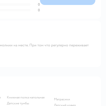
0
0
 молнии на месте. При том что регулярно переживает
я
Книжная полка напольная
Матрасики
Детские тумбы
Детский ковер