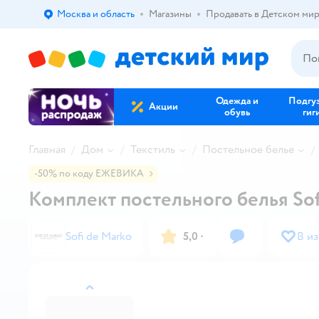
Москва и область
Магазины
Продавать в Детском ми
Выбор адреса доставки.
Одежда и
Подгу
Акции
обувь
гиг
Главная
Дом
Текстиль
Постельное белье
-50% по коду ЕЖЕВИКА
Комплект постельного белья So
Sofi de Marko
5,0
·
В и
назад