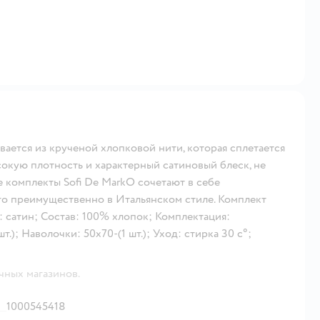
вается из крученой хлопковой нити, которая сплетается
кую плотность и характерный сатиновый блеск, не
е комплекты Sofi De MarkO сочетают в себе
го преимущественно в Итальянском стиле. Комплект
: сатин; Состав: 100% хлопок; Комплектация:
.); Наволочки: 50х70-(1 шт.); Уход: стирка 30 с°;
чных магазинов.
1000545418