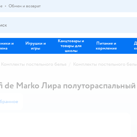
ре
Обмен и возврат
Канцтовары и
зники и
Игрушки и
Питание и
Д
товары для
иена
игры
кормление
к
школы
Комплекты постельного белья
Комплекты постельного белья
fi de Marko Лира полутораспальный
збранное