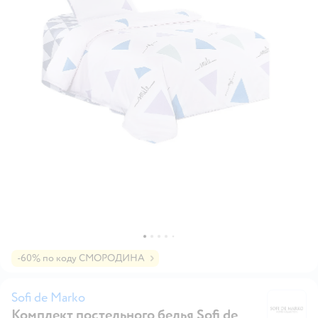
-60% по коду СМОРОДИНА
Sofi de Marko
Комплект постельного белья Sofi de
So