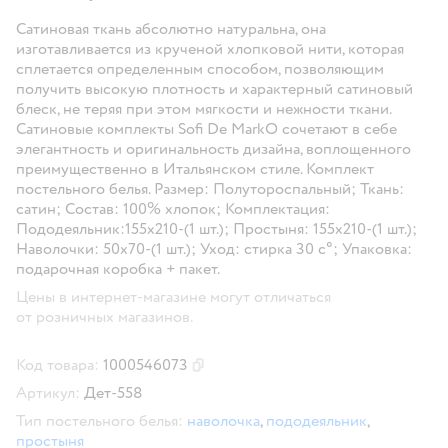
Сатиновая ткань абсолютно натуральна, она
изготавливается из крученой хлопковой нити, которая
сплетается определенным способом, позволяющим
получить высокую плотность и характерный сатиновый
блеск, не теряя при этом мягкости и нежности ткани.
Сатиновые комплекты Sofi De MarkO сочетают в себе
элегантность и оригинальность дизайна, воплощенного
преимущественно в Итальянском стиле. Комплект
постельного белья. Размер: Полутороспальный; Ткань:
сатин; Состав: 100% хлопок; Комплектация:
Пододеяльник:155х210-(1 шт.); Простыня: 155х210-(1 шт.);
Наволочки: 50х70-(1 шт.); Уход: стирка 30 с°; Упаковка:
подарочная коробка + пакет.
Цены в интернет-магазине могут отличаться
от розничных магазинов.
Код товара:
1000546073
Скопировать код товара
Артикул:
Дет-558
Тип постельного белья:
наволочка
,
пододеяльник
,
простыня