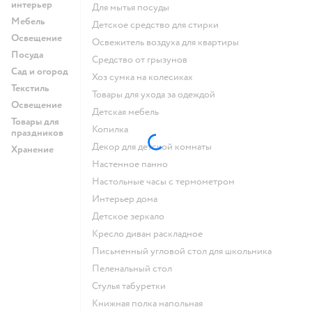
интерьер
для мытья посуды
Мебель
детское средство для стирки
Освещение
освежитель воздуха для квартиры
Посуда
средство от грызунов
Сад и огород
хоз сумка на колесиках
Текстиль
Товары для ухода за одеждой
Освещение
Детская мебель
Товары для
Копилка
праздников
Декор для детской комнаты
Хранение
Настенное панно
Настольные часы с термометром
Интерьер дома
Детское зеркало
Кресло диван раскладное
Письменный угловой стол для школьника
Пеленальный стол
Стулья табуретки
Книжная полка напольная