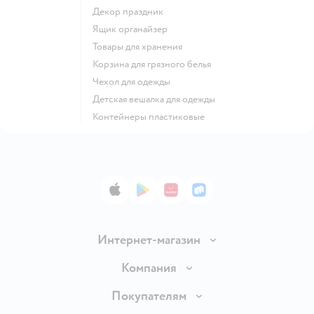
Декор праздник
Ящик органайзер
Товары для хранения
Корзина для грязного белья
Чехол для одежды
Детская вешалка для одежды
Контейнеры пластиковые
App Store
Google Play
AppGallery
RuStore
Интернет-магазин
Доставка и оплата
Компания
Продавать в Детском мире
О компании
Покупателям
Обмен и возврат товара
Раскрытие информации