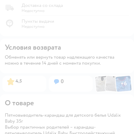
Доставка со склада
Недоступно
Пункты выдачи
Недоступно
Условия возврата
Обменять или вернуть товар надлежащего качества
можно в течение 14 дней с момента покупки.
Фото по
Фото пользовател
Фото пользо
Рейтинг:
Вопросов:
4,5
0
+
6
Открыть га
О товаре
Пятновыводитель-карандаш для детского белья Udalix
Baby 35г
Выбор практичных родителей – карандаш-
пятновыводитель Udalix Baby. Быстродействующий