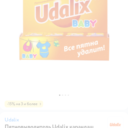
-15% на 3 и более
Udalix
Пятновыводитель Udalix карандаш
Ud