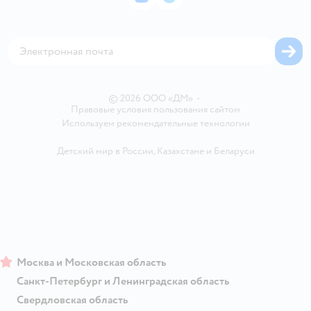
ВКонтакте
Telegram
Проверка баланса подарочной карты
Политика использования файлов cookie
Товары для собак
Аренда торговых помещений
Оплата Мокка
Сертификат АКИТ
Корм для собак
Горячая линия безопасности
Карта возврата
Обратная связь
Одежда для собак
Вакансии
Блог
Карта сайта
Ветаптека
Контакты
Магазины сети
© 2026 ООО «ДМ»
•
Правовые условия пользования сайтом
Используем рекомендательные технологии
Детский мир в России
,
Казахстане
и
Беларуси
Москва и Московская область
Санкт-Петербург и Ленинградская область
Свердловская область