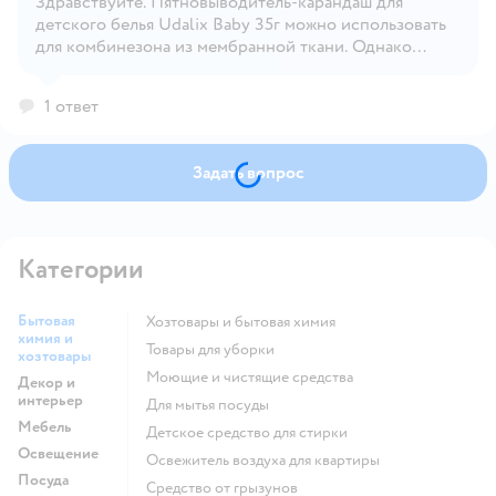
Здравствуйте. Пятновыводитель-карандаш для
Открыть вопрос
детского белья Udalix Baby 35г можно использовать
для комбинезона из мембранной ткани. Однако
рекомендуется предварительно протестировать
средство на небольшом незаметном участке ткани,
1 ответ
чтобы убедиться, что оно не повредит материал
Задать вопрос
Категории
Бытовая
Хозтовары и бытовая химия
химия и
Товары для уборки
хозтовары
моющие и чистящие средства
Декор и
интерьер
для мытья посуды
Мебель
детское средство для стирки
Освещение
освежитель воздуха для квартиры
Посуда
средство от грызунов