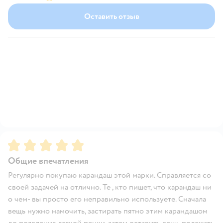
Оставить отзыв
Рейтинг:
5
Общие впечатления
Регулярно покупаю карандаш этой марки. Справляется со
своей задачей на отлично. Те , кто пишет, что карандаш ни
о чем- вы просто его неправильно используете. Сначала
вещь нужно намочить, застирать пятно этим карандашом
до появления легкой пенки, затем оставить вещь полежать