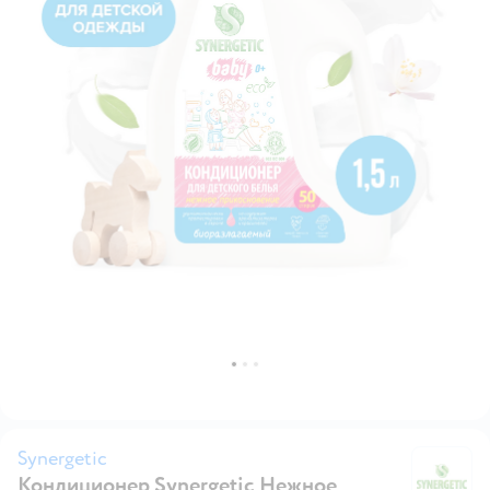
Synergetic
Кондиционер Synergetic Нежное
Sy