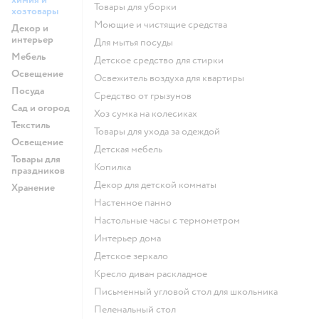
Товары для уборки
хозтовары
моющие и чистящие средства
Декор и
интерьер
для мытья посуды
Мебель
детское средство для стирки
Освещение
освежитель воздуха для квартиры
Посуда
средство от грызунов
Сад и огород
хоз сумка на колесиках
Текстиль
Товары для ухода за одеждой
Освещение
Детская мебель
Товары для
Копилка
праздников
Декор для детской комнаты
Хранение
Настенное панно
Настольные часы с термометром
Интерьер дома
Детское зеркало
Кресло диван раскладное
Письменный угловой стол для школьника
Пеленальный стол