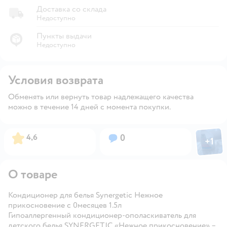
Доставка со склада
Недоступно
Пункты выдачи
Недоступно
Условия возврата
Обменять или вернуть товар надлежащего качества
можно в течение 14 дней с момента покупки.
Фото пол
Рейтинг:
Вопросов:
4,6
0
+
1
Откры
О товаре
Кондиционер для белья Synergetic Нежное
прикосновение с 0месяцев 1.5л
Гипоаллергенный кондиционер-ополаскиватель для
детского белья SYNERGETIC «Нежное прикосновение» –