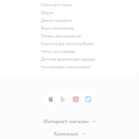
Свечи для торта
Шарик
Декор праздник
Ящик органайзер
Товары для хранения
Корзина для грязного белья
Чехол для одежды
Детская вешалка для одежды
Контейнеры пластиковые
App Store
Google Play
AppGallery
RuStore
Интернет-магазин
Доставка и оплата
Компания