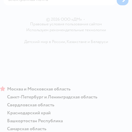
Блог
Карта сайта
Ветаптека
Контакты
Магазины сети
© 2026 ООО «ДМ»
•
Правовые условия пользования сайтом
Используем рекомендательные технологии
Детский мир в России
,
Казахстане
и
Беларуси
Москва и Московская область
Санкт-Петербург и Ленинградская область
Свердловская область
Краснодарский край
Башкортостан Республика
Самарская область