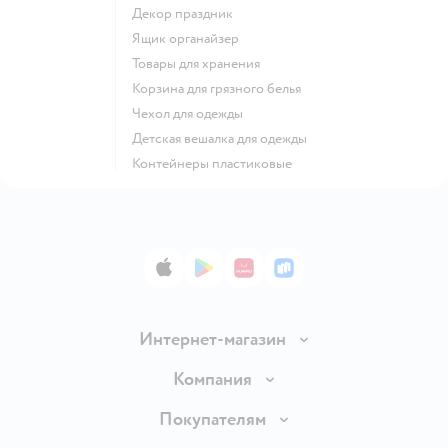
Декор праздник
Ящик органайзер
Товары для хранения
Корзина для грязного белья
Чехол для одежды
Детская вешалка для одежды
Контейнеры пластиковые
App Store
Google Play
AppGallery
RuStore
Интернет-магазин
Доставка и оплата
Компания
Продавать в Детском мире
О компании
Покупателям
Обмен и возврат товара
Раскрытие информации