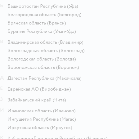
Б
Башкортостан Республика
(Уфа)
Белгородская область
(Белгород)
Брянская область
(Брянск)
Бурятия Республика
(Улан-Удэ)
В
Владимирская область
(Владимир)
Волгоградская область
(Волгоград)
Вологодская область
(Вологда)
Воронежская область
(Воронеж)
Д
Дагестан Республика
(Махачкала)
Е
Еврейская АО
(Биробиджан)
З
Забайкальский край
(Чита)
И
Ивановская область
(Иваново)
Ингушетия Республика
(Магас)
Иркутская область
(Иркутск)
К
Кабардино-Балкарская Республика
(Нальчик)