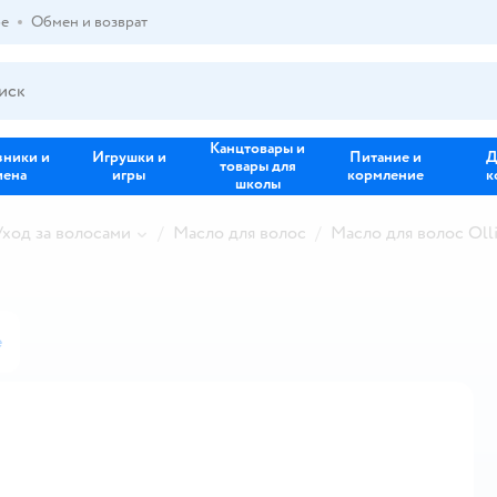
ре
Обмен и возврат
Канцтовары и
зники и
Игрушки и
Питание и
Д
товары для
иена
игры
кормление
к
школы
Уход за волосами
Масло для волос
Масло для волос Oll
е