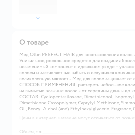
далее
О товаре
Мед Ollin PERFECT HAIR для восстановления волос 
Уникальное, роскошное средство для создания брилл
незаменимый компонент в идеальном уходе – увлажн
волосы и заставляет вас забыть о секущихся кончик
великолепную мягкость. Мед для волос защищает от с
СПОСОБ ПРИМЕНЕНИЯ: растереть небольшое количе
на вымытые влажные волосы от середины длины до ко
СОСТАВ: Cyclopentasiloxane, Dimethiconol, Isopropyl 
Dimethicone Crosspolymer, Caprylyl Methicone, Simmond
Oil, Benzyl Alchol (and) Ethylhexylglycerin, Fragrance, C
Цены в интернет-магазине могут отличаться от розни
Объём, мл: