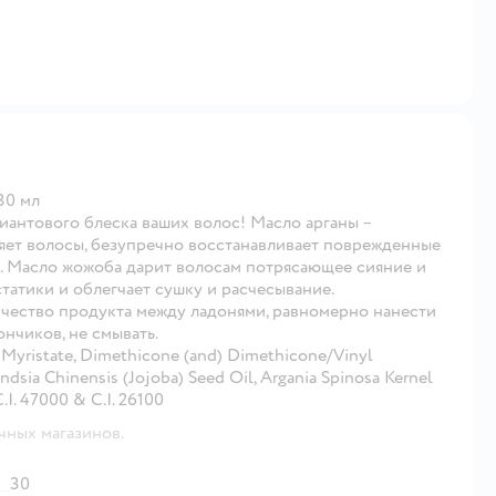
30 мл
иантового блеска ваших волос! Масло арганы –
яет волосы, безупречно восстанавливает поврежденные
ах. Масло жожоба дарит волосам потрясающее сияние и
татики и облегчает сушку и расчесывание.
ство продукта между ладонями, равномерно нанести
нчиков, не смывать.
Myristate, Dimethicone (and) Dimethicone/Vinyl
sia Chinensis (Jojoba) Seed Oil, Argania Spinosa Kernel
.I. 47000 & C.I. 26100
чных магазинов.
30