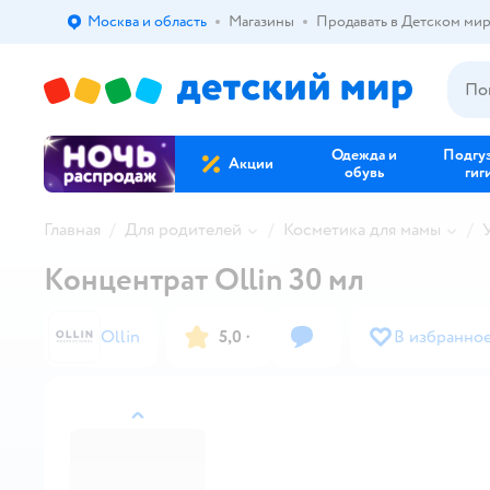
Москва и область
Магазины
Продавать в Детском ми
Выбор адреса доставки.
Одежда и
Подгу
Акции
обувь
гиг
Главная
Для родителей
Косметика для мамы
Концентрат Ollin 30 мл
Ollin
5,0
·
В избранно
назад