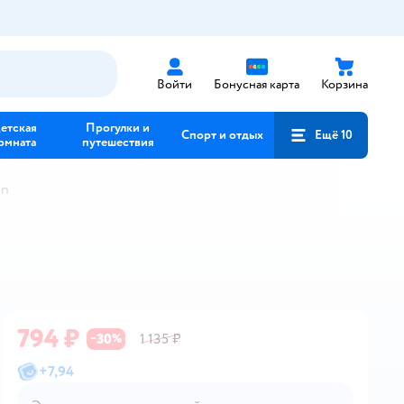
Войти
Бонусная карта
Корзина
етская
Прогулки и
Спорт и отдых
Ещё 10
омната
путешествия
in
794 ₽
30
1 135 ₽
−
%
+
7,94