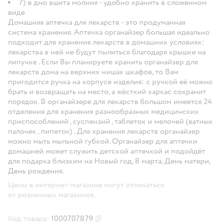
7) в дно вшита молния - удобно хранить в сложенном
виде
Домашняя аптечка для лекарств - это продуманная
система хранения. Аптечка органайзер большая идеально
подходит для хранения лекарств в домашних условиях:
лекарства в ней не будут пылиться благодаря крышке на
липучке . Если Вы планируете хранить органайзер для
лекарств дома на верхних нишах шкафов, то Вам
пригодится ручка на корпусе изделия: с ручкой её можно
брать и возвращать на место, а жёсткий каркас сохранит
порядок. В органайзере для лекарств большом имеется 24
отделения для хранения разнообразных медицинских
приспособлений , суспензий , таблеток и мелочей (ватных
палочек , пипеток) . Для хранения лекарств органайзер
можно мыть мыльной губкой. Органайзер для аптечки
домашней может служить детской аптечкой и подойдёт
для подарка близким на Новый год, 8 марта, День матери,
День рождения.
Цены в интернет-магазине могут отличаться
от розничных магазинов.
Код товара:
1000707879