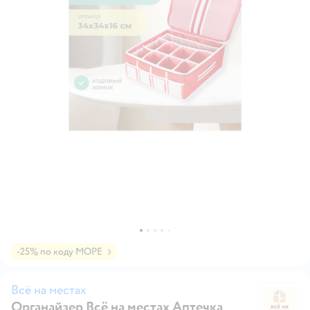
-25% по коду МОРЕ
Всё на местах
Органайзер Всё на местах Аптечка
Вс