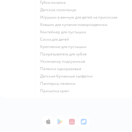
губка мочалка
детское полотенце
игрушки в ванную для детей на присосках
ковшик для купания новорожденных
контейнер для пустышки
соска для детей
крепление для пустышки
прорезыватель для зубов
утилизатор подгузников
пеленки одноразовые
детские бумажные салфетки
памперсы пеленки
присыпка крем
App Store
Google Play
AppGallery
RuStore