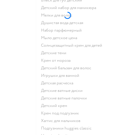
блеск для губ детский
детский набор для маникюра
мелки для волос
душистая вода детская
набор парфюмерный
мыло детское цена
солнцезащитный крем для детей
детские тени
крем от мороза
детский бальзам для волос
игрушки для ванной
детская расческа
детские ватные диски
детские ватные палочки
детский крем
крем под подгузник
хаггис для мальчиков
подгузники huggies classic