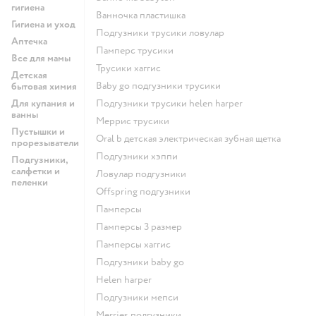
гигиена
ванночка пластишка
Гигиена и уход
подгузники трусики ловулар
Аптечка
памперс трусики
Все для мамы
трусики хаггис
Детская
baby go подгузники трусики
бытовая химия
Для купания и
подгузники трусики helen harper
ванны
меррис трусики
Пустышки и
oral b детская электрическая зубная щетка
прорезыватели
подгузники хэппи
Подгузники,
салфетки и
ловулар подгузники
пеленки
offspring подгузники
памперсы
памперсы 3 размер
памперсы хаггис
подгузники baby go
helen harper
подгузники мепси
merries подгузники