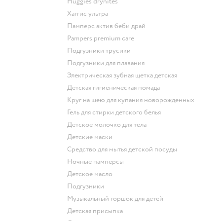
huggies drynites
хаггис ультра
памперс актив беби драй
pampers premium care
подгузники трусики
подгузники для плавания
электрическая зубная щетка детская
детская гигиеническая помада
круг на шею для купания новорожденных
гель для стирки детского белья
детское молочко для тела
детские маски
средство для мытья детской посуды
ночные памперсы
детское масло
подгузники
музыкальный горшок для детей
детская присыпка