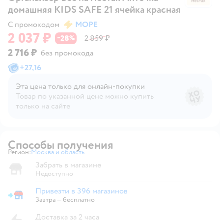
домашняя KIDS SAFE 21 ячейка красная
С промокодом
МОРЕ
2 037 ₽
28
2 859 ₽
−
%
2 716 ₽
без промокода
+
27,16
Эта цена только для онлайн‑покупки
Товар по указанной цене можно купить
только на сайте
Способы получения
Регион:
Москва и область
Выбор адреса доставки.
Забрать в магазине
Недоступно
Привезти в 396 магазинов
Привезти в магазин
Завтра
—
бесплатно
Доставка за 2 часа