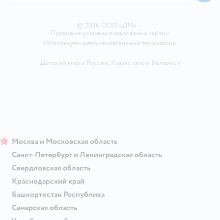
Ветаптека
Контакты
Магазины сети
© 2026 ООО «ДМ»
•
Правовые условия пользования сайтом
Используем рекомендательные технологии
Детский мир в России
,
Казахстане
и
Беларуси
Москва и Московская область
Санкт-Петербург и Ленинградская область
Свердловская область
Краснодарский край
Башкортостан Республика
Самарская область