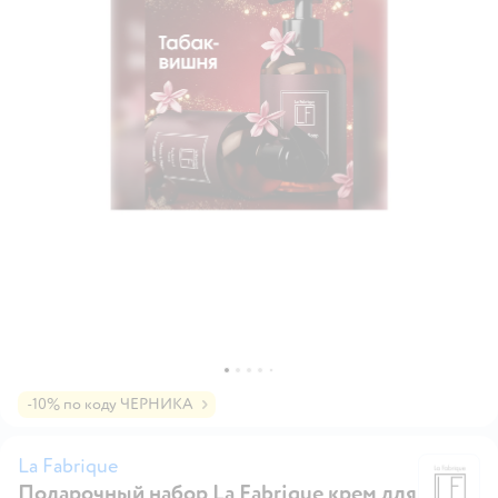
-10% по коду ЧЕРНИКА
La Fabrique
Подарочный набор La Fabrique крем для
La