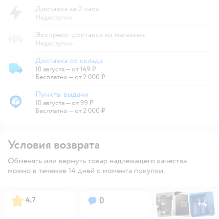
Доставка за 2 часа
Недоступно
Экспресс-доставка из магазина
Недоступно
Доставка со склада
10 августа
—
от 149 ₽
Доставка со склада
Бесплатно — от 2 000 ₽
Пункты выдачи
10 августа
—
от 99 ₽
Пункты выдачи
Бесплатно — от 2 000 ₽
Условия возврата
Обменять или вернуть товар надлежащего качества
можно в течение 14 дней с момента покупки.
Фото по
Фото пользовател
Фото пользо
Рейтинг:
Вопросов:
4,7
0
+
4
Открыть га