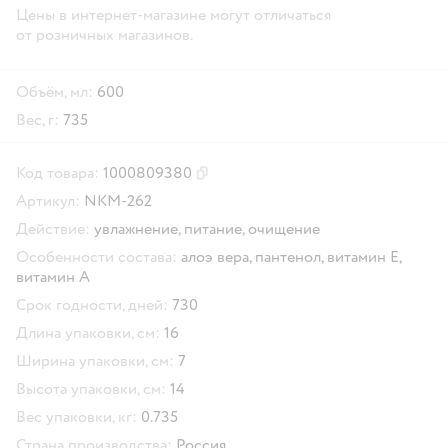
Цены в интернет-магазине могут отличаться
от розничных магазинов.
Объём, мл:
600
Вес, г:
735
Код товара:
1000809380
Скопировать код товара
Артикул:
NKM-262
Действие:
увлажнение,
питание,
очищение
Особенности состава:
алоэ вера,
пантенол,
витамин E,
витамин A
Срок годности, дней:
730
Длина упаковки, см:
16
Ширина упаковки, см:
7
Высота упаковки, см:
14
Вес упаковки, кг:
0.735
Страна производства:
Россия