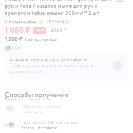
рук и тела и жидкое мыло для рук с
ароматом табак вишня 300 мл * 2 шт
С промокодом
ЧЕРНИКА
1 080 ₽
46
2 000 ₽
−
%
1 200 ₽
без промокода
+
12
Эта цена только для онлайн‑покупки
Товар по указанной цене можно купить
только на сайте
Способы получения
Регион:
Москва и область
Выбор адреса доставки.
Забрать в магазине
Недоступно
Привезти в 396 магазинов
Привезти в магазин
Завтра
—
бесплатно