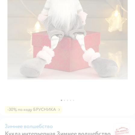
-30% по коду БРУСНИКА
Зимнее волшебство
Кукла интерьерная Зимнее волшебство
З