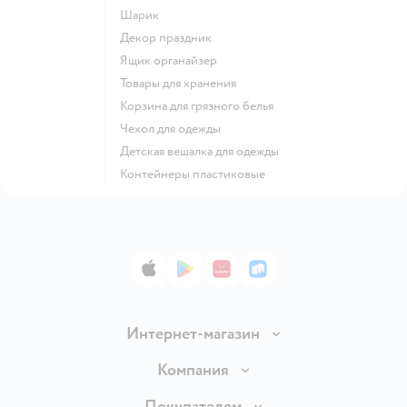
Шарик
Декор праздник
Ящик органайзер
Товары для хранения
Корзина для грязного белья
Чехол для одежды
Детская вешалка для одежды
Контейнеры пластиковые
App Store
Google Play
AppGallery
RuStore
Интернет-магазин
Доставка и оплата
Компания
Продавать в Детском мире
О компании
Покупателям