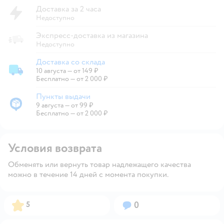
Доставка за 2 часа
Недоступно
Экспресс-доставка из магазина
Недоступно
Доставка со склада
10 августа
—
от 149 ₽
Доставка со склада
Бесплатно — от 2 000 ₽
Пункты выдачи
9 августа
—
от 99 ₽
Пункты выдачи
Бесплатно — от 2 000 ₽
Условия возврата
Обменять или вернуть товар надлежащего качества
можно в течение 14 дней с момента покупки.
Рейтинг:
Вопросов:
5
0