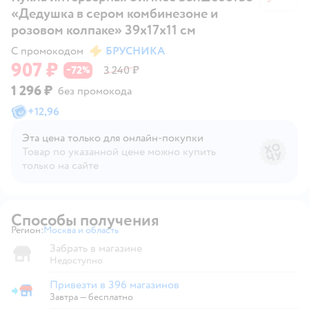
«Дедушка в сером комбинезоне и
розовом колпаке» 39х17х11 см
С промокодом
БРУСНИКА
907 ₽
72
3 240 ₽
−
%
1 296 ₽
без промокода
+
12,96
Эта цена только для онлайн‑покупки
Товар по указанной цене можно купить
только на сайте
Способы получения
Регион:
Москва и область
Выбор адреса доставки.
Забрать в магазине
Недоступно
Привезти в 396 магазинов
Привезти в магазин
Завтра
—
бесплатно