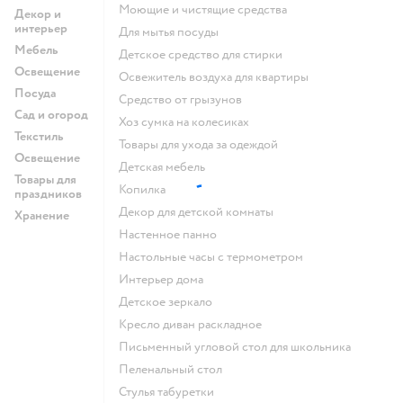
моющие и чистящие средства
Декор и
интерьер
для мытья посуды
Мебель
детское средство для стирки
Освещение
освежитель воздуха для квартиры
Посуда
средство от грызунов
Сад и огород
хоз сумка на колесиках
Текстиль
Товары для ухода за одеждой
Освещение
Детская мебель
Товары для
Копилка
праздников
Декор для детской комнаты
Хранение
Настенное панно
Настольные часы с термометром
Интерьер дома
Детское зеркало
Кресло диван раскладное
Письменный угловой стол для школьника
Пеленальный стол
Стулья табуретки