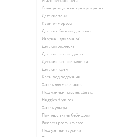
мыло детское цена
солнцезащитный крем для детей
детские тени
крем от мороза
детский бальзам для волос
игрушки для ванной
детская расческа
детские ватные диски
детские ватные палочки
детский крем
крем под подгузник
хаггис для мальчиков
подгузники huggies classic
huggies drynites
хаггис ультра
памперс актив беби драй
pampers premium care
подгузники трусики