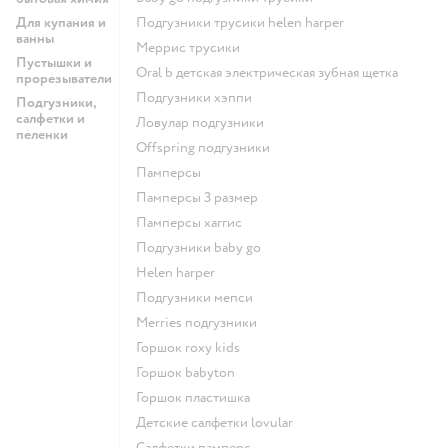
Для купания и
подгузники трусики helen harper
ванны
меррис трусики
Пустышки и
oral b детская электрическая зубная щетка
прорезыватели
подгузники хэппи
Подгузники,
салфетки и
ловулар подгузники
пеленки
offspring подгузники
памперсы
памперсы 3 размер
памперсы хаггис
подгузники baby go
helen harper
подгузники мепси
merries подгузники
горшок roxy kids
горшок babyton
горшок пластишка
детские салфетки lovular
салфетки памперс