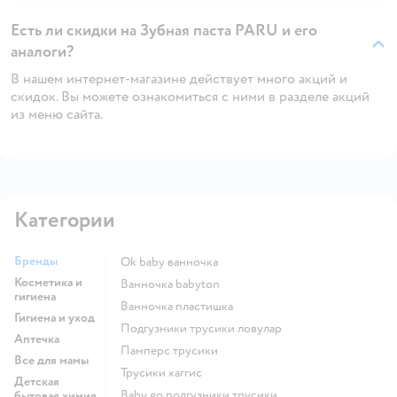
Есть ли скидки на Зубная паста PARU и его
аналоги?
В нашем интернет-магазине действует много акций и
скидок. Вы можете ознакомиться с ними в разделе акций
из меню сайта.
Категории
Бренды
ok baby ванночка
Косметика и
ванночка babyton
гигиена
ванночка пластишка
Гигиена и уход
подгузники трусики ловулар
Аптечка
памперс трусики
Все для мамы
трусики хаггис
Детская
baby go подгузники трусики
бытовая химия