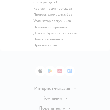
соска для детей
крепление для пустышки
прорезыватель для зубов
утилизатор подгузников
пеленки одноразовые
детские бумажные салфетки
памперсы пеленки
присыпка крем
App Store
Google Play
AppGallery
RuStore
Интернет-магазин
Доставка и оплата
Компания
Продавать в Детском мире
О компании
Покупателям