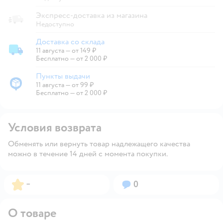
Экспресс-доставка из магазина
Недоступно
Доставка со склада
11 августа
—
от 149 ₽
Доставка со склада
Бесплатно — от 2 000 ₽
Пункты выдачи
11 августа
—
от 99 ₽
Пункты выдачи
Бесплатно — от 2 000 ₽
Условия возврата
Обменять или вернуть товар надлежащего качества
можно в течение 14 дней с момента покупки.
Рейтинг:
Вопросов:
–
0
О товаре