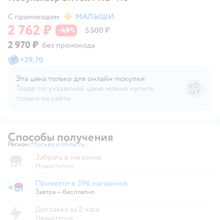
С промокодом
МАЛЫШИ
2 762 ₽
49
5 500 ₽
−
%
2 970 ₽
без промокода
+
29,70
Эта цена только для онлайн‑покупки
Товар по указанной цене можно купить
только на сайте
Способы получения
Регион:
Москва и область
Выбор адреса доставки.
Забрать в магазине
Недоступно
Привезти в 396 магазинов
Привезти в магазин
Завтра
—
бесплатно
Доставка за 2 часа
Недоступно