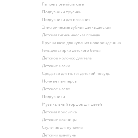
pampers premium care
подгузники трусики
подгузники для плавания
электрическая зубная щетка детская
детская гигиеническая помада
круг на шею для купания новорожденных
гель для стирки детского белья
детское молочко для тела
детские маски
средство для мытья детской посуды
ночные памперсы
детское масло
подгузники
музыкальный горшок для детей
детская присыпка
детские ножницы
стульчик для купания
детский шампунь