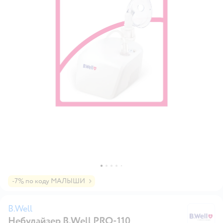
-7% по коду МАЛЫШИ
B.Well
Небулайзер B.Well PRO-110
B.