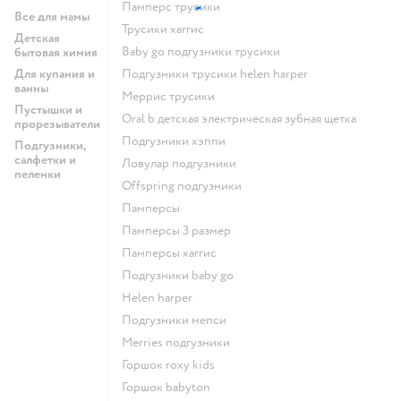
памперс трусики
Все для мамы
трусики хаггис
Детская
baby go подгузники трусики
бытовая химия
Для купания и
подгузники трусики helen harper
ванны
меррис трусики
Пустышки и
oral b детская электрическая зубная щетка
прорезыватели
подгузники хэппи
Подгузники,
салфетки и
ловулар подгузники
пеленки
offspring подгузники
памперсы
памперсы 3 размер
памперсы хаггис
подгузники baby go
helen harper
подгузники мепси
merries подгузники
горшок roxy kids
горшок babyton