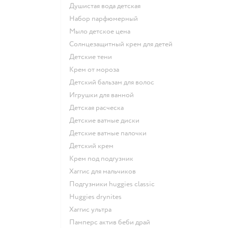
душистая вода детская
набор парфюмерный
мыло детское цена
солнцезащитный крем для детей
детские тени
крем от мороза
детский бальзам для волос
игрушки для ванной
детская расческа
детские ватные диски
детские ватные палочки
детский крем
крем под подгузник
хаггис для мальчиков
подгузники huggies classic
huggies drynites
хаггис ультра
памперс актив беби драй