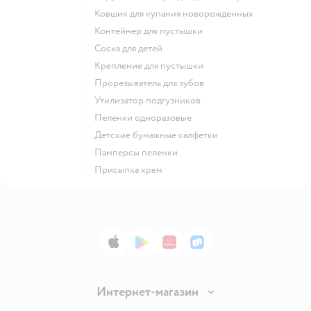
ковшик для купания новорожденных
контейнер для пустышки
соска для детей
крепление для пустышки
прорезыватель для зубов
утилизатор подгузников
пеленки одноразовые
детские бумажные салфетки
памперсы пеленки
присыпка крем
App Store
Google Play
AppGallery
RuStore
Интернет-магазин