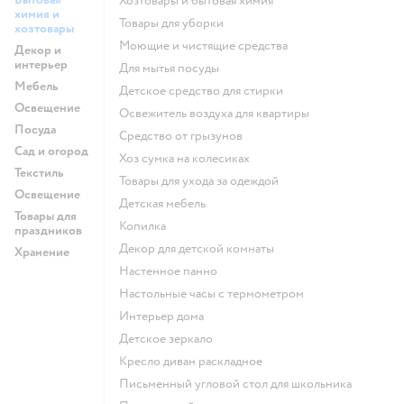
Хозтовары и бытовая химия
химия и
Товары для уборки
хозтовары
моющие и чистящие средства
Декор и
интерьер
для мытья посуды
Мебель
детское средство для стирки
Освещение
освежитель воздуха для квартиры
Посуда
средство от грызунов
Сад и огород
хоз сумка на колесиках
Текстиль
Товары для ухода за одеждой
Освещение
Детская мебель
Товары для
Копилка
праздников
Декор для детской комнаты
Хранение
Настенное панно
Настольные часы с термометром
Интерьер дома
Детское зеркало
Кресло диван раскладное
Письменный угловой стол для школьника