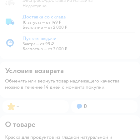
Экспресс-доставка из магазина
Недоступно
Доставка со склада
10 августа
—
от 149 ₽
Доставка со склада
Бесплатно — от 2 000 ₽
Пункты выдачи
Завтра
—
от 99 ₽
Пункты выдачи
Бесплатно — от 2 000 ₽
Условия возврата
Обменять или вернуть товар надлежащего качества
можно в течение 14 дней с момента покупки.
Рейтинг:
Вопросов:
–
0
О товаре
Краска для продуктов из гладкой натуральной и