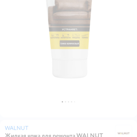
WALNUT
Жидкая кожа для ремонта WALNUT
W