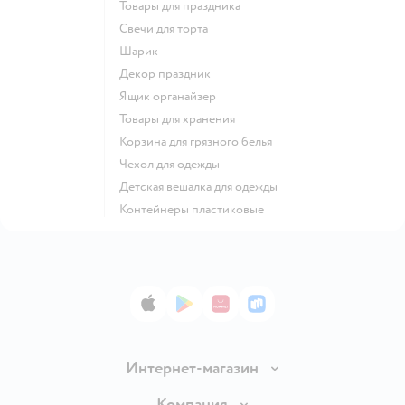
Товары для праздника
Свечи для торта
Шарик
Декор праздник
Ящик органайзер
Товары для хранения
Корзина для грязного белья
Чехол для одежды
Детская вешалка для одежды
Контейнеры пластиковые
App Store
Google Play
AppGallery
RuStore
Интернет-магазин
Доставка и оплата
Компания