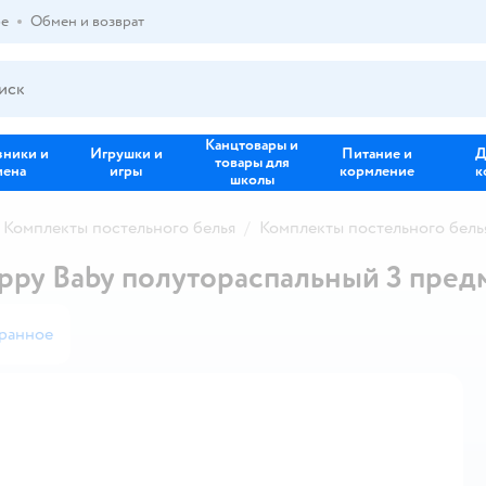
ре
Обмен и возврат
Канцтовары и
зники и
Игрушки и
Питание и
Д
товары для
иена
игры
кормление
к
школы
Комплекты постельного белья
Комплекты постельного бель
ppy Baby полутораспальный 3 пред
ранное