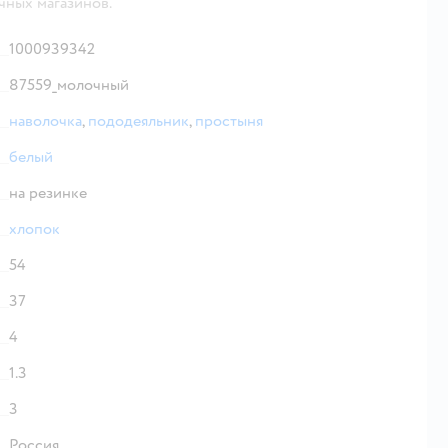
чных магазинов.
1000939342
87559_молочный
наволочка
,
пододеяльник
,
простыня
белый
на резинке
хлопок
54
37
4
1.3
3
Россия