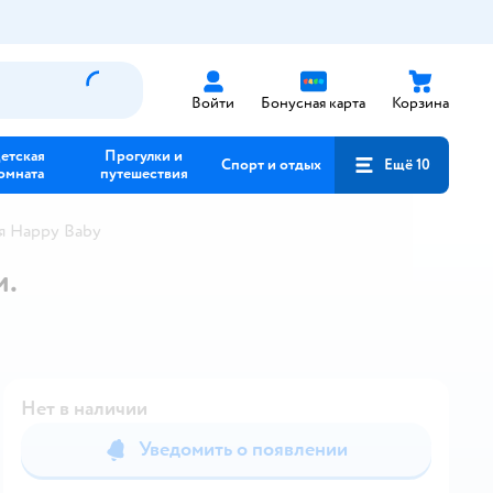
Войти
Бонусная карта
Корзина
етская
Прогулки и
Спорт и отдых
Ещё 10
омната
путешествия
я Happy Baby
м.
Нет в наличии
Уведомить о появлении