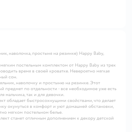
ик, наволочка, простыня на резинке) Happy Baby,
 мягким постельным комплектом от Happy Baby из трех
оводить время в своей кроватке. Невероятно мягкая
ный сон.
яльник, наволочку и простыню на резинке. Этот
ый предмет по отдельности - все необходимое уже есть
я мальчика, так и для девочки.
ект обладает быстросохнущими свойствами, что делает
нку окунуться в комфорт и уют домашней обстановки,
тно мягком постельном белье.
плект станет отличным дополнением к декору детской