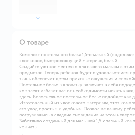
далее
О товаре
Комплект постельного белья 1,5-спальный (пододеяльн
хлопковое, быстросохнущий материал, белый
Создайте уютное местечко для вашего малыша с этим
предметов. Теперь ребенок будет с удовольствием пр
ткань обеспечит детям приятные ощущения и спокой
Постельное белье в кроватку включает в себя пододе
комплект избавит вас от необходимости искать кажд
здесь. Белоснежное постельное белье подойдет как дл
Изготовленный из хлопкового материала, этот компл
его уход простым и удобным. Позвольте вашему ребе
погрузившись в сладкие сновидения на этом невероя
Заботливо созданный для малышей 1,5-спальный ком
комнаты.