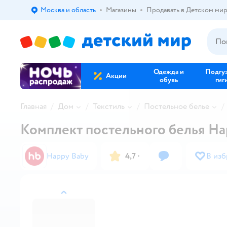
Москва и область
Магазины
Продавать в Детском ми
Выбор адреса доставки.
Одежда и
Подгу
Акции
обувь
гиг
Главная
Дом
Текстиль
Постельное белье
Комплект постельного белья Ha
Happy Baby
4,7
·
В изб
назад