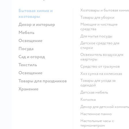
Бытовая химия и
Хозтовары и бытовая хими
хозтовары
Товары для уборки
Декор и интерьер
моющие и чистящие
средства
Мебель
для мытья посуды
Освещение
детское средство для
стирки
Посуда
освежитель воздуха для
Сад и огород
квартиры
Текстиль
средство от грызунов
Освещение
хоз сумка на колесиках
Товары для праздников
Товары для ухода за
одеждой
Хранение
Детская мебель
Копилка
Декор для детской комнат
Настенное панно
Настольные часы с
термометром