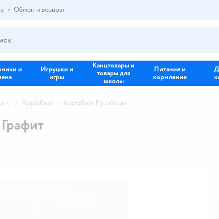
ре
Обмен и возврат
Канцтовары и
зники и
Игрушки и
Питание и
Д
товары для
иена
игры
кормление
к
школы
ы
Коробки
Коробки РутаУпак
 Графит