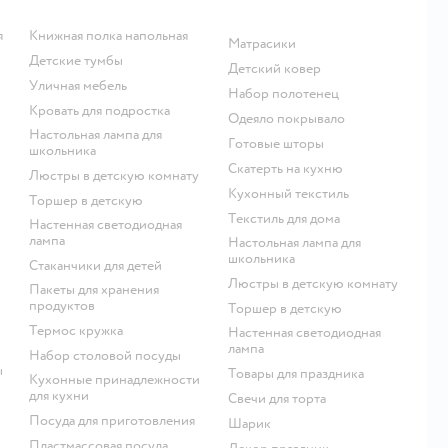
я
Книжная полка напольная
Матрасики
Детские тумбы
Детский ковер
Уличная мебель
Набор полотенец
Кровать для подростка
Одеяло покрывало
Настольная лампа для
Готовые шторы
школьника
Скатерть на кухню
Люстры в детскую комнату
Кухонный текстиль
Торшер в детскую
Текстиль для дома
Настенная светодиодная
лампа
Настольная лампа для
школьника
Стаканчики для детей
Люстры в детскую комнату
Пакеты для хранения
продуктов
Торшер в детскую
Термос кружка
Настенная светодиодная
лампа
Набор столовой посуды
ы
Товары для праздника
Кухонные принадлежности
для кухни
Свечи для торта
Посуда для приготовления
Шарик
Пластмассовая посуда