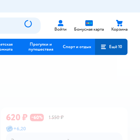
Войти
Бонусная карта
Корзина
етская
Прогулки и
Спорт и отдых
Ещё 10
омната
путешествия
620 ₽
60
1 550 ₽
−
%
+
6,20