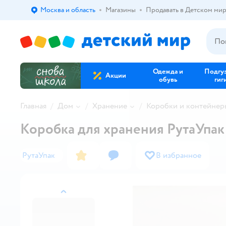
Москва и область
Магазины
Продавать в Детском ми
Выбор адреса доставки.
Одежда и
Подгу
Акции
обувь
гиг
Главная
Дом
Хранение
Коробки и контейнер
Коробка для хранения РутаУпак
РутаУпак
В избранное
назад