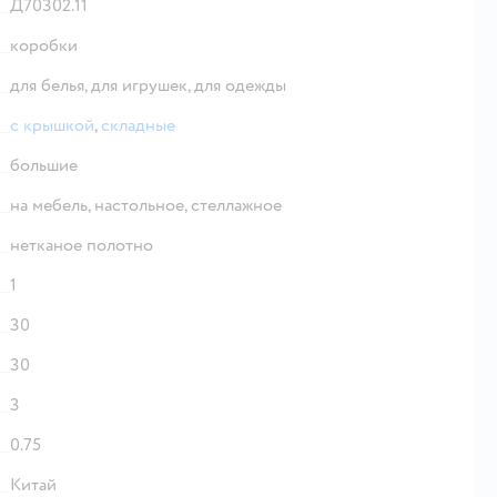
Д70302.11
коробки
для белья,
для игрушек,
для одежды
с крышкой
,
складные
большие
на мебель,
настольное,
стеллажное
нетканое полотно
1
30
30
3
0.75
Китай