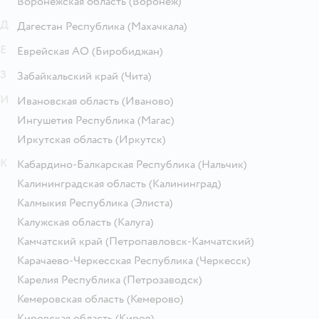
Воронежская область
(Воронеж)
Д
Дагестан Республика
(Махачкала)
Е
Еврейская АО
(Биробиджан)
З
Забайкальский край
(Чита)
И
Ивановская область
(Иваново)
Ингушетия Республика
(Магас)
Иркутская область
(Иркутск)
К
Кабардино-Балкарская Республика
(Нальчик)
Калининградская область
(Калининград)
Калмыкия Республика
(Элиста)
Калужская область
(Калуга)
Камчатский край
(Петропавловск-Камчатский)
Карачаево-Черкесская Республика
(Черкесск)
Карелия Республика
(Петрозаводск)
Кемеровская область
(Кемерово)
Кировская область
(Киров)