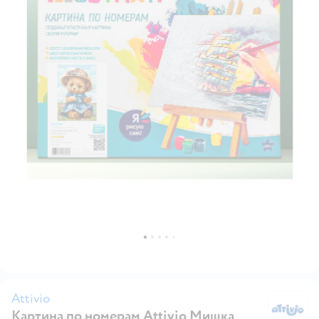
Attivio
Картина по номерам Attivio Мишка
At