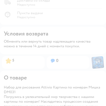
Доставка со склада
Недоступно
Пункты выдачи
Недоступно
Условия возврата
Обменять или вернуть товар надлежащего качества
можно в течение 14 дней с момента покупки.
Фото пол
Рейтинг:
Вопросов:
5
0
+
1
Откры
О товаре
Набор для рисования Attivio Картина по номерам Мишка
DM031
Погрузись в увлекательный мир творчества с нашими
картины по номерам! Насладитесь процессом создания