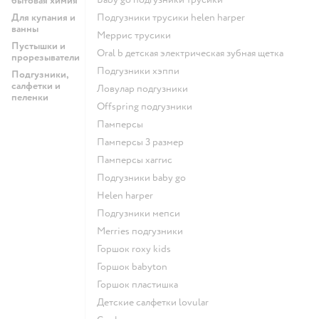
бытовая химия
Для купания и
подгузники трусики helen harper
ванны
меррис трусики
Пустышки и
oral b детская электрическая зубная щетка
прорезыватели
подгузники хэппи
Подгузники,
салфетки и
ловулар подгузники
пеленки
offspring подгузники
памперсы
памперсы 3 размер
памперсы хаггис
подгузники baby go
helen harper
подгузники мепси
merries подгузники
горшок roxy kids
горшок babyton
горшок пластишка
детские салфетки lovular