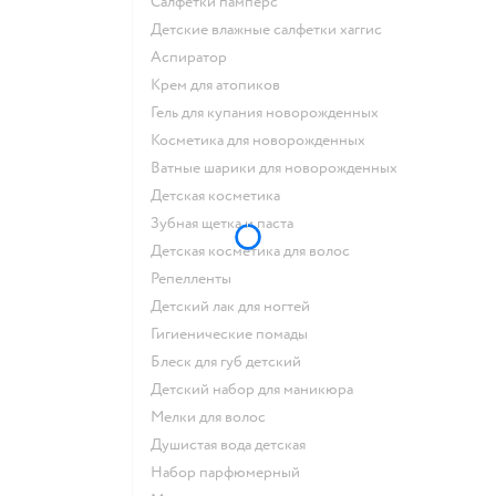
салфетки памперс
детские влажные салфетки хаггис
аспиратор
крем для атопиков
гель для купания новорожденных
косметика для новорожденных
ватные шарики для новорожденных
детская косметика
зубная щетка и паста
детская косметика для волос
репелленты
детский лак для ногтей
гигиенические помады
блеск для губ детский
детский набор для маникюра
мелки для волос
душистая вода детская
набор парфюмерный