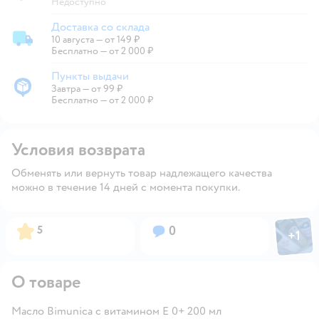
Недоступно
Доставка со склада
10 августа
—
от 149 ₽
Доставка со склада
Бесплатно — от 2 000 ₽
Пункты выдачи
Завтра
—
от 99 ₽
Пункты выдачи
Бесплатно — от 2 000 ₽
Условия возврата
Обменять или вернуть товар надлежащего качества
можно в течение 14 дней с момента покупки.
Фото пол
Рейтинг:
Вопросов:
5
0
+
1
Откры
О товаре
Масло Bimunica с витамином Е 0+ 200 мл