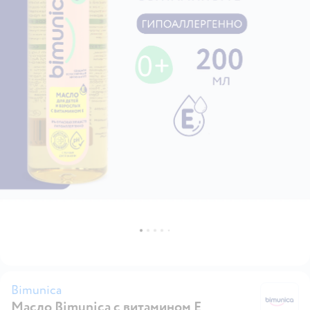
Bimunica
Масло Bimunica с витамином Е
Bi