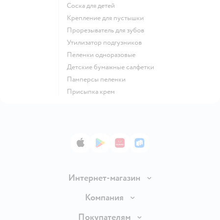
соска для детей
крепление для пустышки
прорезыватель для зубов
утилизатор подгузников
пеленки одноразовые
детские бумажные салфетки
памперсы пеленки
присыпка крем
App Store
Google Play
AppGallery
RuStore
Интернет-магазин
Доставка и оплата
Компания
Продавать в Детском мире
О компании
Покупателям