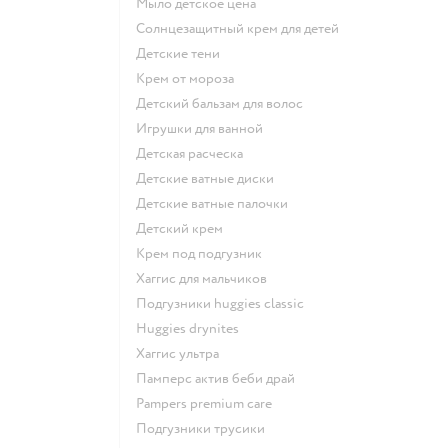
мыло детское цена
солнцезащитный крем для детей
детские тени
крем от мороза
детский бальзам для волос
игрушки для ванной
детская расческа
детские ватные диски
детские ватные палочки
детский крем
крем под подгузник
хаггис для мальчиков
подгузники huggies classic
huggies drynites
хаггис ультра
памперс актив беби драй
pampers premium care
подгузники трусики