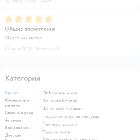
26 февраля 2026
·
Дарья С.
Рейтинг:
5
Общие впечатления
Масло как масло
05 июня 2025
·
Екатерина Б.
Категории
Бренды
ok baby ванночка
Косметика и
ванночка babyton
гигиена
ванночка пластишка
Гигиена и уход
подгузники трусики ловулар
Аптечка
памперс трусики
Все для мамы
трусики хаггис
Детская
baby go подгузники трусики