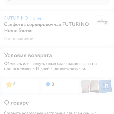
FUTURINO Home
Салфетка сервировочная FUTURINO
F
Home Гномы
Нет в наличии
Условия возврата
Обменять или вернуть товар надлежащего качества
можно в течение 14 дней с момента покупки.
Фото по
Фото пользовател
Фото пользо
Рейтинг:
Вопросов:
5
0
+
13
Открыть га
О товаре
Создайте новогоднее настроение для всей семьи с