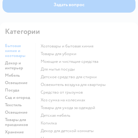
Задать вопрос
Категории
Бытовая
Хозтовары и бытовая химия
химия и
Товары для уборки
хозтовары
моющие и чистящие средства
Декор и
интерьер
для мытья посуды
Мебель
детское средство для стирки
Освещение
освежитель воздуха для квартиры
Посуда
средство от грызунов
Сад и огород
хоз сумка на колесиках
Текстиль
Товары для ухода за одеждой
Освещение
Детская мебель
Товары для
Копилка
праздников
Декор для детской комнаты
Хранение