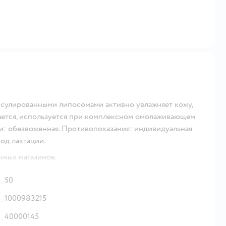
сулированными липосомами активно увлажняет кожу,
вается, используется при комплексном омолаживающем
жи: обезвоженная. Противопоказания: индивидуальная
од лактации.
чных магазинов.
50
1000983215
40000145