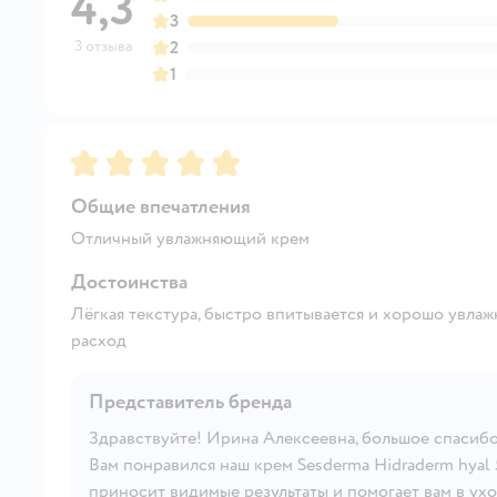
4,3
3
3 отзыва
2
1
Рейтинг:
5
Общие впечатления
Отличный увлажняющий крем
Достоинства
Лёгкая текстура, быстро впитывается и хорошо увла
расход
Представитель бренда
Здравствуйте! Ирина Алексеевна, большое спасибо
Вам понравился наш крем Sesderma Hidraderm hyal 
приносит видимые результаты и помогает вам в ухо