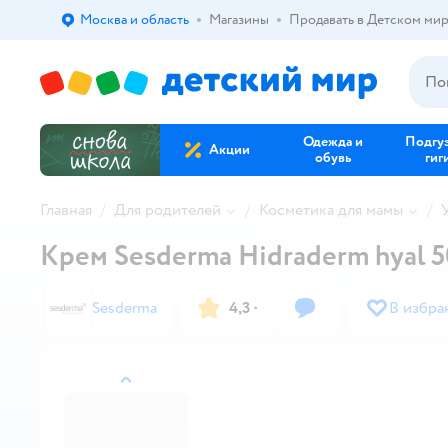
Москва и область
Магазины
Продавать в Детском ми
Выбор адреса доставки.
Одежда и
Подгу
Акции
обувь
гиг
Главная
Для родителей
Косметика для мамы
Крем Sesderma Hidraderm hyal 5
Sesderma
4,3
·
В избра
назад