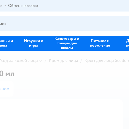
ре
Обмен и возврат
Канцтовары и
зники и
Игрушки и
Питание и
Д
товары для
иена
игры
кормление
к
школы
Уход за кожей лица
Крем для лица
Крем для лица Sesde
0 мл
нное