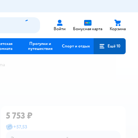
Войти
Бонусная карта
Корзина
етская
Прогулки и
Спорт и отдых
Ещё 10
омната
путешествия
rma
5 753 ₽
+
57,53