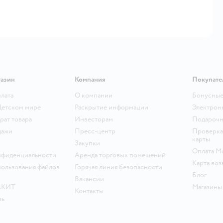
газин
Компания
Покупате
плата
О компании
Бонусные
Детском мире
Раскрытие информации
Электрон
рат товара
Инвесторам
Подарочн
дажи
Пресс-центр
Проверка
карты
Закупки
Оплата М
нфиденциальности
Аренда торговых помещений
Карта воз
ользования файлов
Горячая линия безопасности
Блог
Вакансии
АКИТ
Магазины
Контакты
зь