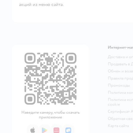
акций из меню сайта.
Интернет-ма
Доставка и о
Продавать в 
Обмен и возв
Правила про
Промокоды
Политика ко
Политика исп
cookie
Сертификат 
Наведите камеру, чтобы скачать
приложение
Обратная свя
Карта сайта
App Store
Google Play
AppGallery
RuStore