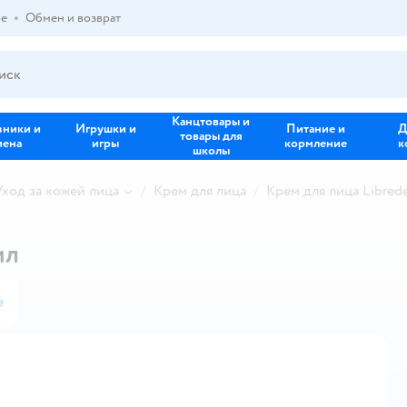
ре
Обмен и возврат
Канцтовары и
зники и
Игрушки и
Питание и
Д
товары для
иена
игры
кормление
к
школы
Уход за кожей лица
Крем для лица
Крем для лица Libred
мл
е