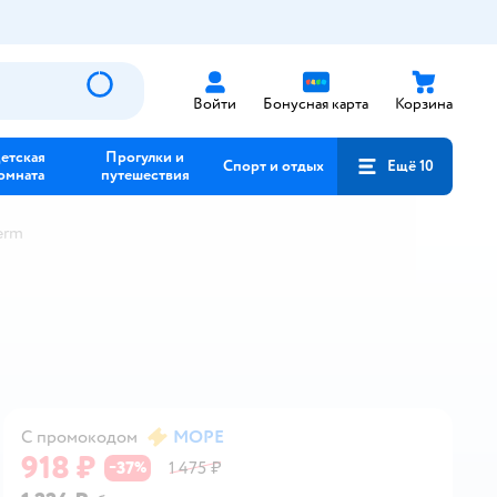
Войти
Бонусная карта
Корзина
етская
Прогулки и
Спорт и отдых
Ещё 10
омната
путешествия
erm
С промокодом
МОРЕ
918 ₽
37
1 475 ₽
−
%