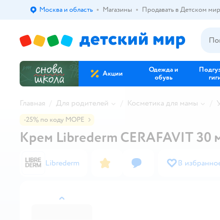
Москва и область
Магазины
Продавать в Детском ми
Выбор адреса доставки.
Одежда и
Подгу
Акции
обувь
гиг
Главная
Для родителей
Косметика для мамы
-25% по коду МОРЕ
Крем Librederm CERAFAVIT 30 
Librederm
В избранно
назад