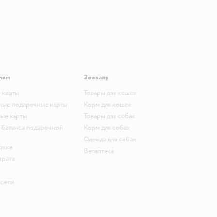
лям
Зоозавр
 карты
Товары для кошек
ные подарочные карты
Корм для кошек
ые карты
Товары для собак
 баланса подарочной
Корм для собак
Одежда для собак
окка
Ветаптека
врата
 сети