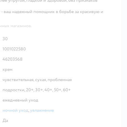
лее упругой, гладкой и здоровой, без признаков
- ваш надежный помощник в борьбе за красивую и
чных магазинов.
30
1001022580
46203568
крем
чувствительная,
сухая,
проблемная
подростки,
20+,
30+,
40+,
50+,
60+
ежедневный уход
ночной уход
,
увлажнение
Да