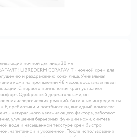
ливающий ночной для лица 30 мл
RAFAVIT! LIBREDERM CERAFAVIT - ночной крем для
шелушению и раздражению кожи лица. Уникальная
ение кожи на протяжении 48 часов, восстанавливает
ерации. С первого применения крем устраняет
 комфорт. Одобренный дерматологами, он
новения аллергических реакций. Активные ингредиенты
ин F, пребиотики и постбиотики, липидный комплекс
енты натурального увлажняющего фактора, работают
ния, улучшения барьерных функций кожи, синтеза
нной воде и насыщенной текстуре крем быстро
нной, напитанной и ухоженной. После использования