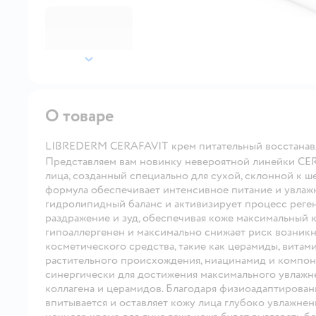
далее
О товаре
LIBREDERM CERAFAVIT крем питательный восстанав
Представляем вам новинку невероятной линейки CE
лица, созданный специально для сухой, склонной к 
формула обеспечивает интенсивное питание и увлажн
гидролипидный баланс и активизирует процесс реген
раздражение и зуд, обеспечивая коже максимальный
гипоаллергенен и максимально снижает риск возник
косметического средства, такие как церамиды, витам
растительного происхождения, ниацинамид и компон
синергически для достижения максимального увлажне
коллагена и церамидов. Благодаря физиоадаптирова
впитывается и оставляет кожу лица глубоко увлажне