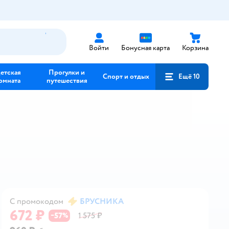
Войти
Бонусная карта
Корзина
етская
Прогулки и
Спорт и отдых
Ещё 10
омната
путешествия
С промокодом
БРУСНИКА
672 ₽
57
1 575 ₽
−
%