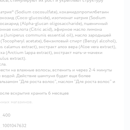
, стимулируют их рост и укрепляют структуру
натрия* (Sodium cocosulfate), кокамидопропилбетаин
люкозид (Coco-glucoside), изотионат натрия (Sodium
игосахарид (Alpha-glucan oligosaccharide), пшеничный
монная кислота (Citric acid), эфирное масло лимона
 (Juniperus communis essential oil), масло зародышей
 (Tocopheryl acetate), бензиловый спирт (Benzyl alcohol),
 calamus extract), экстракт алоэ вера (Aloe vera extract),
уха (Arctium lappa extract), экстракт мать-и-мачехи
ulus extract).
ла.
ти на влажные волосы, вспенить и через 2-4 минуты
й водой. Действие шампуня будет еще более
льзамом "Для роста волос", маслом "Для роста волос" и
сле вскрытия хранить 6 месяцев
чных магазинов.
400
1001047632