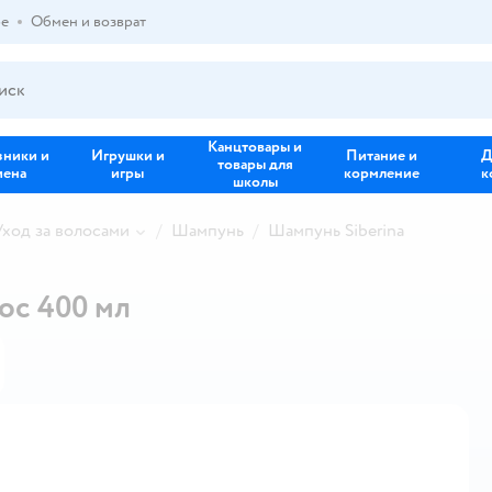
ре
Обмен и возврат
Канцтовары и
зники и
Игрушки и
Питание и
Д
товары для
иена
игры
кормление
к
школы
Уход за волосами
Шампунь
Шампунь Siberina
ос 400 мл