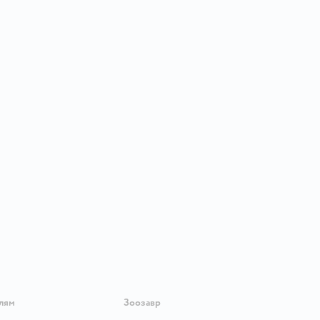
лям
Зоозавр