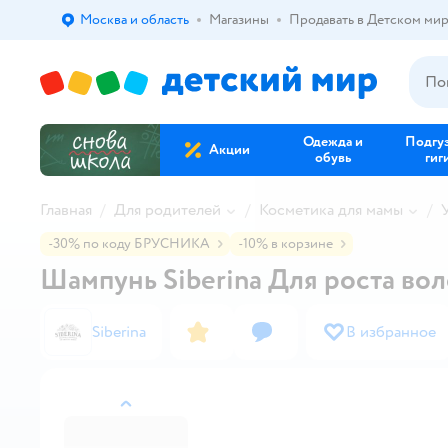
Москва и область
Магазины
Продавать в Детском ми
Выбор адреса доставки.
Одежда и
Подгу
Акции
обувь
гиг
Главная
Для родителей
Косметика для мамы
-30% по коду БРУСНИКА
-10% в корзине
Шампунь Siberina Для роста вол
Siberina
В избранное
назад