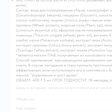
ЭКСТРАКТЫ АЛОЭ ВЕРА И ЛОПУХА увлажняют волосы
волос.
Состав: вода дистиллированная (Aqua), кокосульфат 
(Cocamidopropyl betaine), глицерин (Glycerin), коког
cocoyl isethionate), инулин (Inulin), альфа-глюкан ол
протеин (Wheat protein), морская соль (Maris sal), ли
(Limonum essential oil), эфирное масло можжевельника
пшеницы (Triticum vulgare (wheat) germ oil), витамин Е
сорбат калия (Potassium sorbate), экстракт аира (Acorus
экстракт крапивы (Urtica dioica extract), экстракт лоп
(Tussilago farfara extract), экстракт хмеля (Humulus lup
*является мягким ПАВ, получаемым из кокосового мас
Способ применения: массирующими движениями нанес
смыть. В случае попадания в глаза промыть проточно
эффективным, если использовать его в комплексе с ба
маской "Укрепление и рост волос".
ОБЪЕМ: 400 ± 5 мл СРОК ГОДНОСТИ: 18 месяцев, по
Цены в интернет-магазине могут отличаться от розни
Объём, мл:
Код товара: