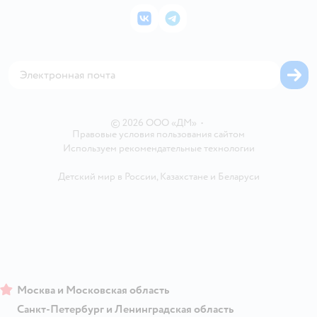
Подарочные карты
Политика конфиденциальности
Корм для кошек
Закупки
ВКонтакте
Telegram
Проверка баланса подарочной карты
Политика использования файлов cookie
Товары для собак
Аренда торговых помещений
Оплата Мокка
Сертификат АКИТ
Корм для собак
Горячая линия безопасности
Карта возврата
Обратная связь
Одежда для собак
Вакансии
Блог
Карта сайта
Ветаптека
Контакты
Магазины сети
© 2026 ООО «ДМ»
•
Правовые условия пользования сайтом
Используем рекомендательные технологии
Детский мир в России
,
Казахстане
и
Беларуси
Москва и Московская область
Санкт-Петербург и Ленинградская область