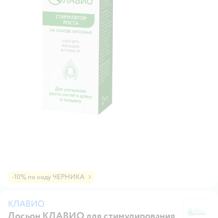
-10% по коду ЧЕРНИКА
КЛАВИО
Лосьон КЛАВИО для стимулирования
К