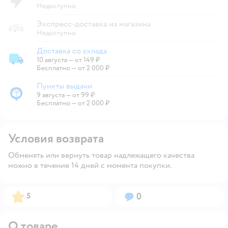
Недоступно
Экспресс-доставка из магазина
Недоступно
Доставка со склада
10 августа
—
от 149 ₽
Доставка со склада
Бесплатно — от 2 000 ₽
Пункты выдачи
9 августа
—
от 99 ₽
Пункты выдачи
Бесплатно — от 2 000 ₽
Условия возврата
Обменять или вернуть товар надлежащего качества
можно в течение 14 дней с момента покупки.
Рейтинг:
Вопросов:
5
0
О товаре