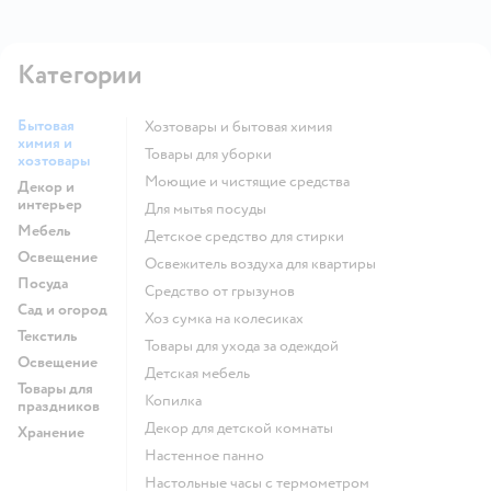
Категории
Бытовая
Хозтовары и бытовая химия
химия и
Товары для уборки
хозтовары
моющие и чистящие средства
Декор и
интерьер
для мытья посуды
Мебель
детское средство для стирки
Освещение
освежитель воздуха для квартиры
Посуда
средство от грызунов
Сад и огород
хоз сумка на колесиках
Текстиль
Товары для ухода за одеждой
Освещение
Детская мебель
Товары для
Копилка
праздников
Декор для детской комнаты
Хранение
Настенное панно
Настольные часы с термометром