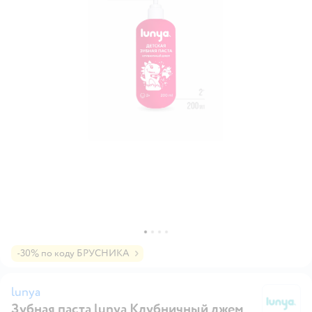
-30% по коду БРУСНИКА
lunya
Зубная паста lunya Клубничный джем
lu