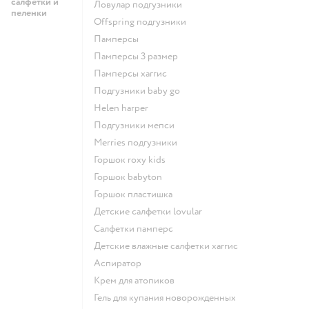
салфетки и
ловулар подгузники
пеленки
offspring подгузники
памперсы
памперсы 3 размер
памперсы хаггис
подгузники baby go
helen harper
подгузники мепси
merries подгузники
горшок roxy kids
горшок babyton
горшок пластишка
детские салфетки lovular
салфетки памперс
детские влажные салфетки хаггис
аспиратор
крем для атопиков
гель для купания новорожденных