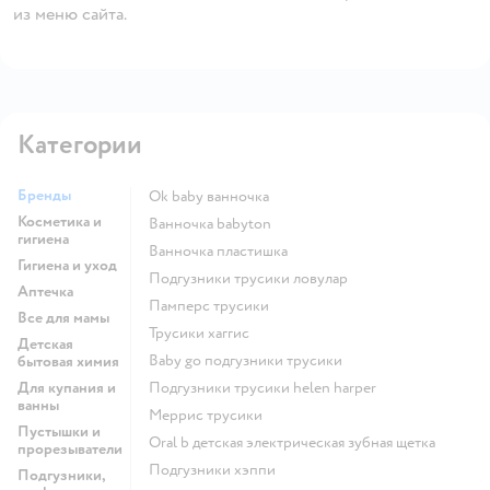
из меню сайта.
Категории
Бренды
ok baby ванночка
Косметика и
ванночка babyton
гигиена
ванночка пластишка
Гигиена и уход
подгузники трусики ловулар
Аптечка
памперс трусики
Все для мамы
трусики хаггис
Детская
baby go подгузники трусики
бытовая химия
Для купания и
подгузники трусики helen harper
ванны
меррис трусики
Пустышки и
oral b детская электрическая зубная щетка
прорезыватели
подгузники хэппи
Подгузники,