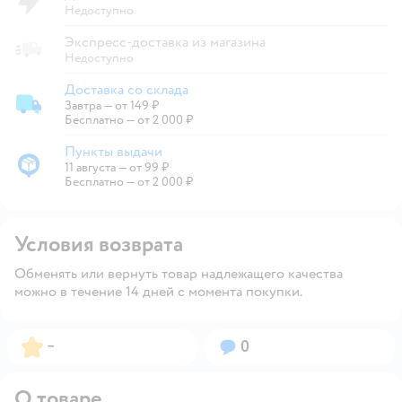
Недоступно
Экспресс-доставка из магазина
Недоступно
Доставка со склада
Завтра
—
от 149 ₽
Доставка со склада
Бесплатно — от 2 000 ₽
Пункты выдачи
11 августа
—
от 99 ₽
Пункты выдачи
Бесплатно — от 2 000 ₽
Условия возврата
Обменять или вернуть товар надлежащего качества
можно в течение 14 дней с момента покупки.
Рейтинг:
Вопросов:
–
0
О товаре