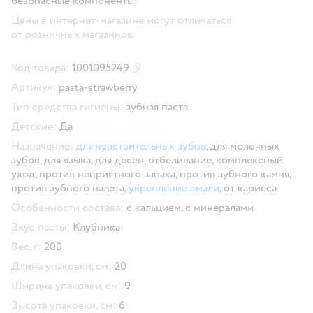
безопасные компоненты!
Цены в интернет-магазине могут отличаться
от розничных магазинов.
Код товара:
1001095249
Скопировать код товара
Артикул:
pasta-strawberry
Тип средства гигиены:
зубная паста
Детские:
Да
Назначение:
для чувствительных зубов
,
для молочных
зубов,
для языка,
для десен,
отбеливание,
комплексный
уход,
против неприятного запаха,
против зубного камня,
против зубного налета,
укрепление эмали
,
от кариеса
Особенности состава:
с кальцием,
с минералами
Вкус пасты:
Клубника
Вес, г:
200
Длина упаковки, см:
20
Ширина упаковки, см:
9
Высота упаковки, см:
6