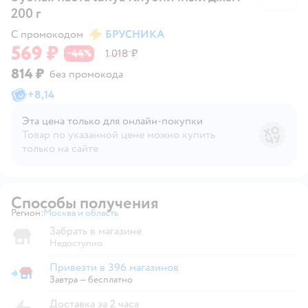
200 г
С промокодом
БРУСНИКА
569 ₽
44
1 018 ₽
−
%
814 ₽
без промокода
+
8,14
Эта цена только для онлайн‑покупки
Товар по указанной цене можно купить
только на сайте
Способы получения
Регион:
Москва и область
Выбор адреса доставки.
Забрать в магазине
Недоступно
Привезти в 396 магазинов
Привезти в магазин
Завтра
—
бесплатно
Доставка за 2 часа