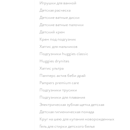
игрушки для ванной
детская расческа
детские ватные диски
детские ватные палочки
детский крем
крем под подгузник
хаггис для мальчиков
подгузники huggies classic
huggies drynites
хаггис ультра
памперс актив беби драй
pampers premium care
подгузники трусики
подгузники для плавания
электрическая зубная щетка детская
детская гигиеническая помада
круг на шею для купания новорожденных
гель для стирки детского белья