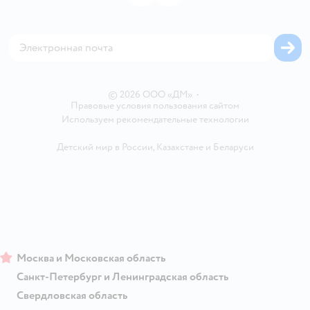
Политика использования файлов cookie
Товары для собак
Аренда торговых помещений
Оплата Мокка
Сертификат АКИТ
Корм для собак
Горячая линия безопасности
Карта возврата
Обратная связь
Одежда для собак
Вакансии
Блог
Карта сайта
Ветаптека
Контакты
Магазины сети
© 2026 ООО «ДМ»
•
Правовые условия пользования сайтом
Используем рекомендательные технологии
Детский мир в России
,
Казахстане
и
Беларуси
Москва и Московская область
Санкт-Петербург и Ленинградская область
Свердловская область