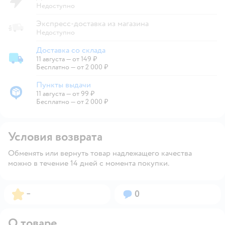
Недоступно
Экспресс-доставка из магазина
Недоступно
Доставка со склада
11 августа
—
от 149 ₽
Доставка со склада
Бесплатно — от 2 000 ₽
Пункты выдачи
11 августа
—
от 99 ₽
Пункты выдачи
Бесплатно — от 2 000 ₽
Условия возврата
Обменять или вернуть товар надлежащего качества
можно в течение 14 дней с момента покупки.
Рейтинг:
Вопросов:
–
0
О товаре