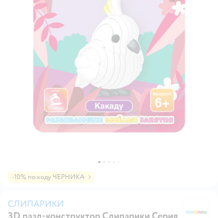
-10% по коду ЧЕРНИКА
СЛИПАРИКИ
3D пазл-конструктор Слипарики Серия
С