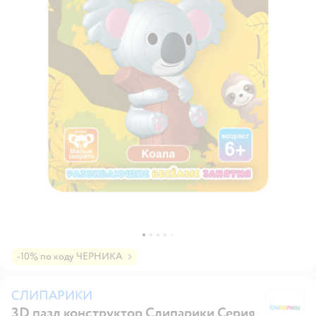
-10% по коду ЧЕРНИКА
СЛИПАРИКИ
3D пазл конструктор Слипарики Серия
С