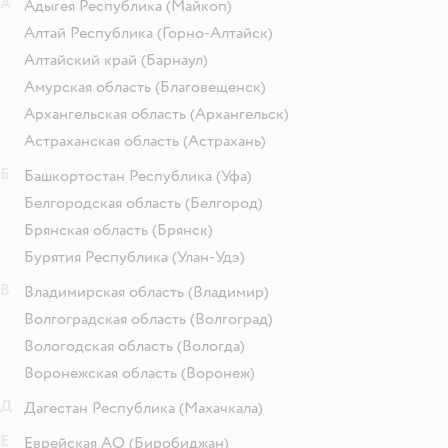
А
Адыгея Республика
(Майкоп)
Алтай Республика
(Горно-Алтайск)
Алтайский край
(Барнаул)
Амурская область
(Благовещенск)
Архангельская область
(Архангельск)
Астраханская область
(Астрахань)
Б
Башкортостан Республика
(Уфа)
Белгородская область
(Белгород)
Брянская область
(Брянск)
Бурятия Республика
(Улан-Удэ)
В
Владимирская область
(Владимир)
Волгоградская область
(Волгоград)
Вологодская область
(Вологда)
Воронежская область
(Воронеж)
Д
Дагестан Республика
(Махачкала)
Е
Еврейская АО
(Биробиджан)