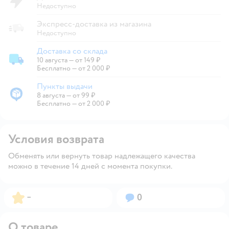
Недоступно
Экспресс-доставка из магазина
Недоступно
Доставка со склада
10 августа
—
от 149 ₽
Доставка со склада
Бесплатно — от 2 000 ₽
Пункты выдачи
8 августа
—
от 99 ₽
Пункты выдачи
Бесплатно — от 2 000 ₽
Условия возврата
Обменять или вернуть товар надлежащего качества
можно в течение 14 дней с момента покупки.
Рейтинг:
Вопросов:
–
0
О товаре