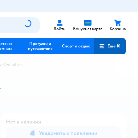
Войти
Бонусная карта
Корзина
етская
Прогулки и
Спорт и отдых
Ещё 10
омната
путешествия
Versailles
.
Нет в наличии
Уведомить о появлении