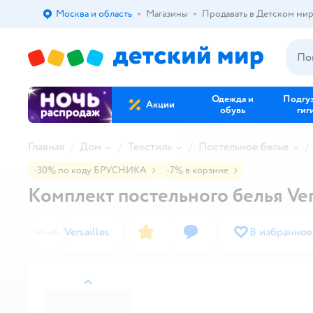
Москва и область
Магазины
Продавать в Детском ми
Выбор адреса доставки.
Одежда и
Подгу
Акции
обувь
гиг
Главная
Дом
Текстиль
Постельное белье
-30% по коду БРУСНИКА
-7% в корзине
Комплект постельного белья Ver
Versailles
В избранное
назад