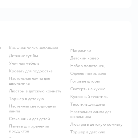
я
Книжная полка напольная
Матрасики
Детские тумбы
Детский ковер
Уличная мебель
Набор полотенец
Кровать для подростка
Одеяло покрывало
Настольная лампа для
Готовые шторы
школьника
Скатерть на кухню
Люстры в детскую комнату
Кухонный текстиль
Торшер в детскую
Текстиль для дома
Настенная светодиодная
лампа
Настольная лампа для
школьника
Стаканчики для детей
Люстры в детскую комнату
Пакеты для хранения
продуктов
Торшер в детскую