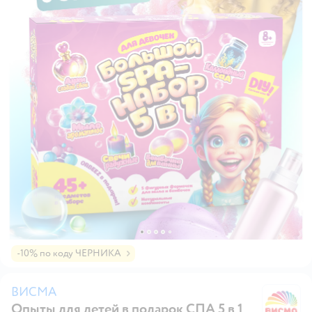
-10% по коду ЧЕРНИКА
ВИСМА
Опыты для детей в подарок СПА 5 в 1
В