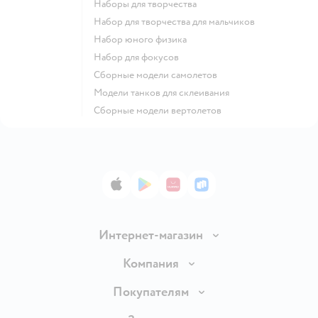
Наборы для творчества
Набор для творчества для мальчиков
Набор юного физика
Набор для фокусов
Сборные модели самолетов
Модели танков для склеивания
Сборные модели вертолетов
App Store
Google Play
AppGallery
RuStore
Интернет-магазин
Доставка и оплата
Компания
Продавать в Детском мире
О компании
Покупателям
Обмен и возврат товара
Раскрытие информации
Бонусные карты