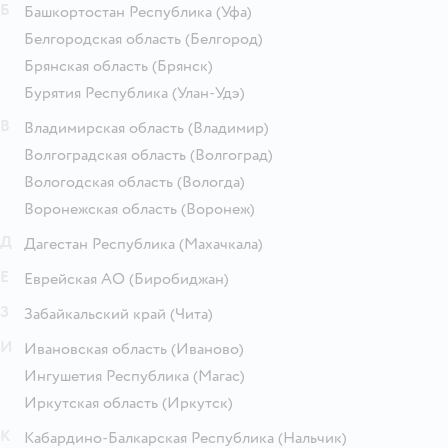
Б
Башкортостан Республика
(Уфа)
Белгородская область
(Белгород)
Брянская область
(Брянск)
Бурятия Республика
(Улан-Удэ)
В
Владимирская область
(Владимир)
Волгоградская область
(Волгоград)
Вологодская область
(Вологда)
Воронежская область
(Воронеж)
Д
Дагестан Республика
(Махачкала)
Е
Еврейская АО
(Биробиджан)
З
Забайкальский край
(Чита)
И
Ивановская область
(Иваново)
Ингушетия Республика
(Магас)
Иркутская область
(Иркутск)
К
Кабардино-Балкарская Республика
(Нальчик)