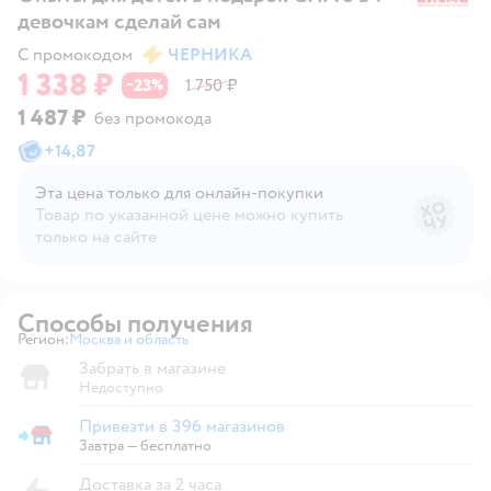
девочкам сделай сам
С промокодом
ЧЕРНИКА
1 338 ₽
23
1 750 ₽
−
%
1 487 ₽
без промокода
+
14,87
Эта цена только для онлайн‑покупки
Товар по указанной цене можно купить
только на сайте
Способы получения
Регион:
Москва и область
Выбор адреса доставки.
Забрать в магазине
Недоступно
Привезти в 396 магазинов
Привезти в магазин
Завтра
—
бесплатно
Доставка за 2 часа