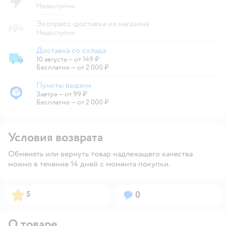
Недоступно
Экспресс-доставка из магазина
Недоступно
Доставка со склада
10 августа
—
от 149 ₽
Доставка со склада
Бесплатно — от 2 000 ₽
Пункты выдачи
Завтра
—
от 99 ₽
Пункты выдачи
Бесплатно — от 2 000 ₽
Условия возврата
Обменять или вернуть товар надлежащего качества
можно в течение 14 дней с момента покупки.
Рейтинг:
Вопросов:
5
0
О товаре