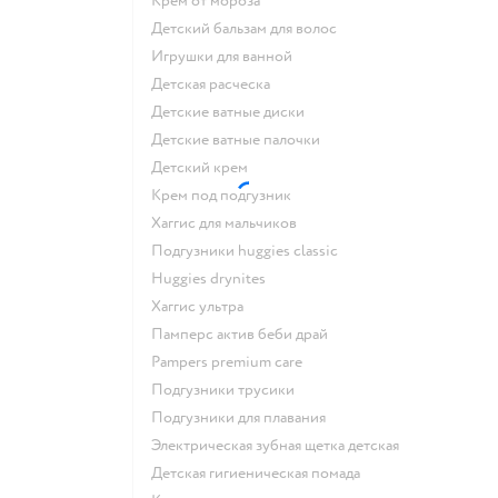
крем от мороза
детский бальзам для волос
игрушки для ванной
детская расческа
детские ватные диски
детские ватные палочки
детский крем
крем под подгузник
хаггис для мальчиков
подгузники huggies classic
huggies drynites
хаггис ультра
памперс актив беби драй
pampers premium care
подгузники трусики
подгузники для плавания
электрическая зубная щетка детская
детская гигиеническая помада