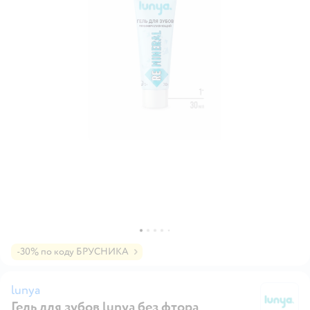
-30% по коду БРУСНИКА
lunya
Гель для зубов lunya без фтора
lu