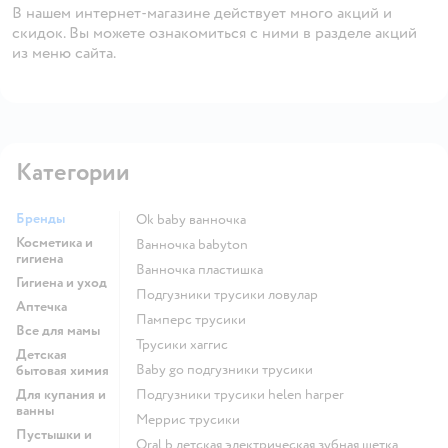
В нашем интернет-магазине действует много акций и
скидок. Вы можете ознакомиться с ними в разделе акций
из меню сайта.
Категории
Бренды
ok baby ванночка
Косметика и
ванночка babyton
гигиена
ванночка пластишка
Гигиена и уход
подгузники трусики ловулар
Аптечка
памперс трусики
Все для мамы
трусики хаггис
Детская
baby go подгузники трусики
бытовая химия
Для купания и
подгузники трусики helen harper
ванны
меррис трусики
Пустышки и
oral b детская электрическая зубная щетка