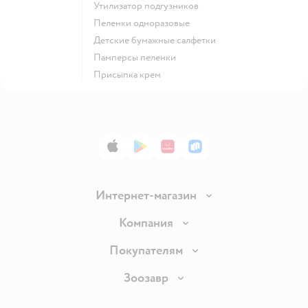
утилизатор подгузников
пеленки одноразовые
детские бумажные салфетки
памперсы пеленки
присыпка крем
App Store
Google Play
AppGallery
RuStore
Интернет-магазин
Доставка и оплата
Компания
Продавать в Детском мире
О компании
Покупателям
Обмен и возврат товара
Раскрытие информации
Бонусные карты
Зоозавр
Правила продажи
Инвесторам
Электронные подарочные карты
Промокоды
Товары для кошек
Пресс-центр