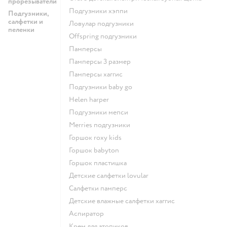
прорезыватели
подгузники хэппи
Подгузники,
салфетки и
ловулар подгузники
пеленки
offspring подгузники
памперсы
памперсы 3 размер
памперсы хаггис
подгузники baby go
helen harper
подгузники мепси
merries подгузники
горшок roxy kids
горшок babyton
горшок пластишка
детские салфетки lovular
салфетки памперс
детские влажные салфетки хаггис
аспиратор
крем для атопиков