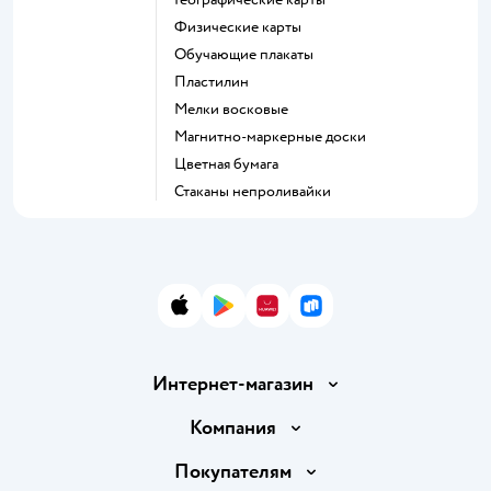
Физические карты
Обучающие плакаты
Пластилин
Мелки восковые
Магнитно-маркерные доски
Цветная бумага
Стаканы непроливайки
App Store
Google Play
AppGallery
RuStore
Интернет-магазин
Доставка и оплата
Компания
Продавать в Детском мире
О компании
Покупателям
Обмен и возврат товара