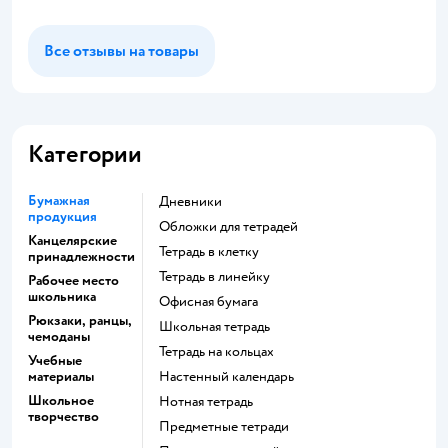
Все отзывы на товары
Категории
Бумажная
Дневники
продукция
Обложки для тетрадей
Канцелярские
Тетрадь в клетку
принадлежности
Тетрадь в линейку
Рабочее место
школьника
Офисная бумага
Рюкзаки, ранцы,
Школьная тетрадь
чемоданы
Тетрадь на кольцах
Учебные
материалы
Настенный календарь
Школьное
Нотная тетрадь
творчество
Предметные тетради