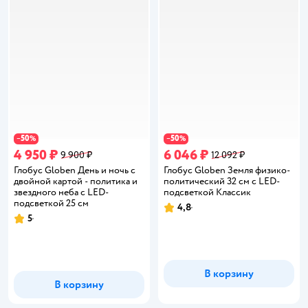
50
50
−
%
−
%
4 950 ₽
6 046 ₽
9 900 ₽
12 092 ₽
Глобус Globen День и ночь с
Глобус Globen Земля физико-
двойной картой - политика и
политический 32 см с LED-
звездного неба с LED-
подсветкой Классик
подсветкой 25 см
4,8
Рейтинг:
5
Рейтинг:
В корзину
В корзину