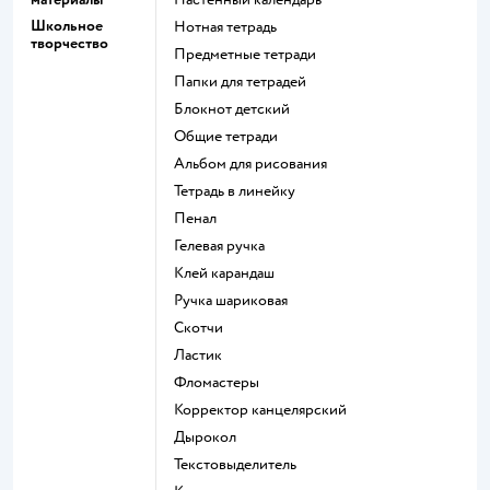
Школьное
Нотная тетрадь
творчество
Предметные тетради
Папки для тетрадей
Блокнот детский
Общие тетради
Альбом для рисования
Тетрадь в линейку
Пенал
Гелевая ручка
Клей карандаш
Ручка шариковая
Скотчи
Ластик
Фломастеры
Корректор канцелярский
Дырокол
Текстовыделитель