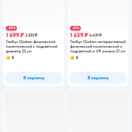
49
63
−
%
−
%
1 699 ₽
1 639 ₽
3 333 ₽
4 431 ₽
Глобус Globen физический
Глобус Globen интерактивный
политический с подсветкой
физический политический с
диаметр 25 см
подсветкой и VR очками 21 см
5
5
Рейтинг:
Рейтинг:
В корзину
В корзину