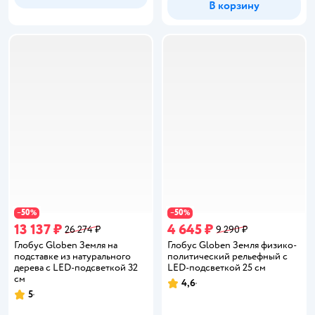
В корзину
50
50
−
%
−
%
13 137 ₽
4 645 ₽
26 274 ₽
9 290 ₽
Глобус Globen Земля на
Глобус Globen Земля физико-
подставке из натурального
политический рельефный с
дерева с LED-подсветкой 32
LED-подсветкой 25 см
см
4,6
Рейтинг:
5
Рейтинг: