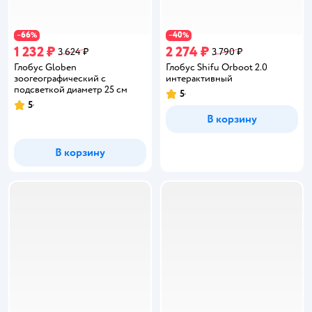
66
40
−
%
−
%
1 232 ₽
2 274 ₽
3 624 ₽
3 790 ₽
Глобус Globen
Глобус Shifu Orboot 2.0
зоогеографический с
интерактивный
подсветкой диаметр 25 см
5
Рейтинг:
5
Рейтинг:
В корзину
В корзину