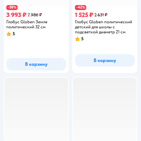
50
42
−
%
−
%
3 993 ₽
1 525 ₽
7 986 ₽
2 631 ₽
Глобус Globen Земля
Глобус Globen политический
политический 32 см
детский для школы с
подсветкой диаметр 21 см
5
Рейтинг:
5
Рейтинг:
В корзину
В корзину