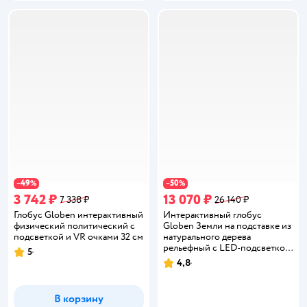
49
50
−
%
−
%
3 742 ₽
13 070 ₽
7 338 ₽
26 140 ₽
Глобус Globen интерактивный
Интерактивный глобус
физический политический с
Globen Земли на подставке из
подсветкой и VR очками 32 см
натурального дерева
рельефный с LED-подсветкой
5
Рейтинг:
32 см VR очки
4,8
Рейтинг:
В корзину