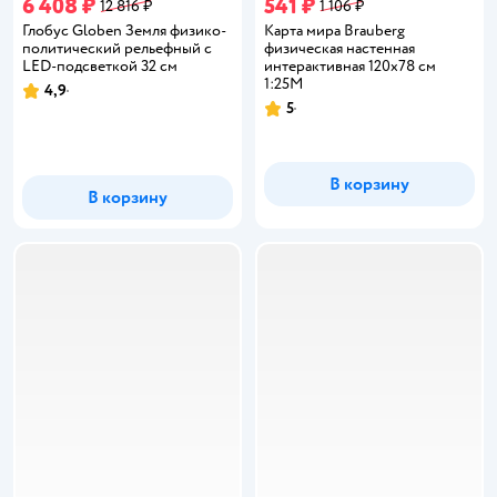
6 408 ₽
541 ₽
12 816 ₽
1 106 ₽
Глобус Globen Земля физико-
Карта мира Brauberg
политический рельефный с
физическая настенная
LED-подсветкой 32 см
интерактивная 120х78 см
1:25М
4,9
Рейтинг:
5
Рейтинг:
В корзину
В корзину