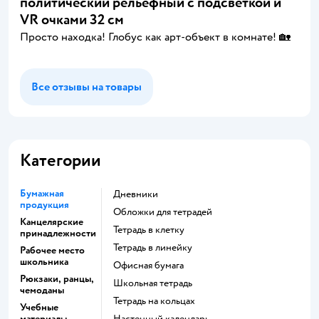
политический рельефный с подсветкой и
VR очками 32 см
Просто находка! Глобус как арт-объект в комнате! 🏡
Все отзывы на товары
Категории
Бумажная
Дневники
продукция
Обложки для тетрадей
Канцелярские
Тетрадь в клетку
принадлежности
Тетрадь в линейку
Рабочее место
школьника
Офисная бумага
Рюкзаки, ранцы,
Школьная тетрадь
чемоданы
Тетрадь на кольцах
Учебные
материалы
Настенный календарь