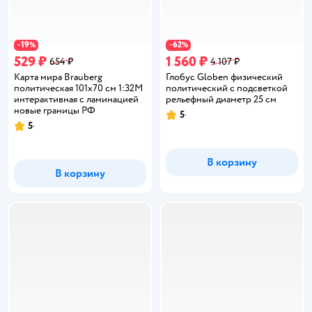
19
62
−
%
−
%
529 ₽
1 560 ₽
654 ₽
4 107 ₽
Карта мира Brauberg
Глобус Globen физический
политическая 101х70 см 1:32М
политический с подсветкой
интерактивная с ламинацией
рельефный диаметр 25 см
новые границы РФ
5
Рейтинг:
5
Рейтинг:
В корзину
В корзину