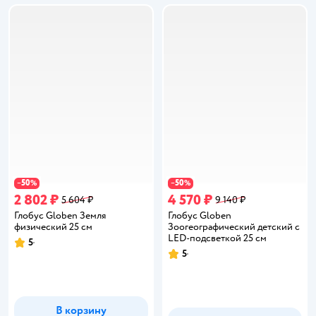
50
50
−
%
−
%
2 802 ₽
4 570 ₽
5 604 ₽
9 140 ₽
Глобус Globen Земля
Глобус Globen
физический 25 см
Зоогеографический детский с
LED-подсветкой 25 см
5
Рейтинг:
5
Рейтинг:
В корзину