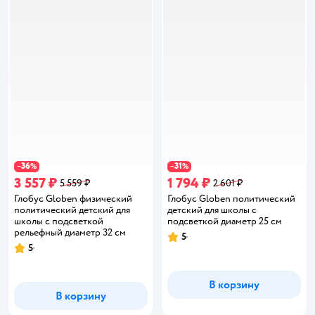
36
31
−
%
−
%
3 557 ₽
1 794 ₽
5 559 ₽
2 601 ₽
Глобус Globen физический
Глобус Globen политический
политический детский для
детский для школы с
школы с подсветкой
подсветкой диаметр 25 см
рельефный диаметр 32 см
5
Рейтинг:
5
Рейтинг:
В корзину
В корзину