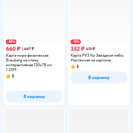
55
15
−
%
−
%
660 ₽
352 ₽
1 467 ₽
415 ₽
Карта мира физическая
Карта РУЗ Ко Звездное небо.
Brauberg на стену
Настенная на картоне .
интерактивная 120х78 см
5
Рейтинг:
1:25М
5
В корзину
Рейтинг:
В корзину