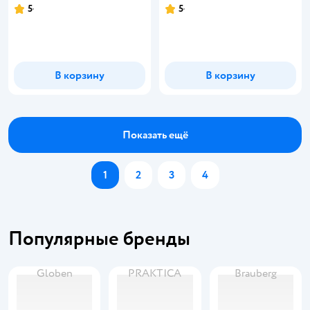
5
5
Рейтинг:
Рейтинг:
В корзину
В корзину
Показать ещё
1
2
3
4
Популярные бренды
Globen
PRAKTICA
Brauberg