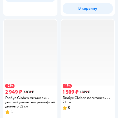
В корзину
23
17
−
%
−
%
2 949 ₽
1 509 ₽
3 831 ₽
1 819 ₽
Глобус Globen физический
Глобус Globen политический
детский для школы рельефный
21 см
диаметр 32 см
5
Рейтинг:
5
Рейтинг: