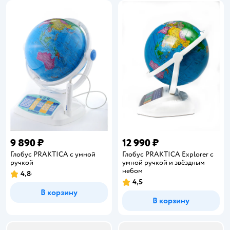
9 890 ₽
12 990 ₽
Глобус PRAKTICA с умной
Глобус PRAKTICA Explorer с
ручкой
умной ручкой и звёздным
небом
4,8
Рейтинг:
4,5
Рейтинг:
В корзину
В корзину