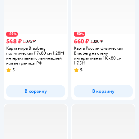
49
50
−
%
−
%
548 ₽
660 ₽
1 075 ₽
1 320 ₽
Карта мира Brauberg
Карта России физическая
политическая 117х80 см 1:28М
Brauberg на стену
интерактивная с ламинацией
интерактивная 116х80 см
новые границы РФ
1:7.5М
5
5
Рейтинг:
Рейтинг:
В корзину
В корзину