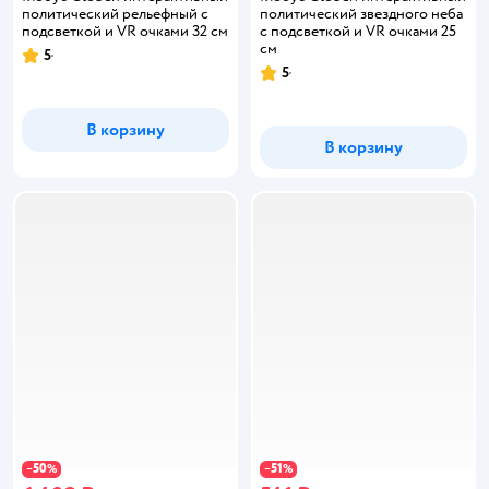
политический рельефный с
политический звездного неба
подсветкой и VR очками 32 см
с подсветкой и VR очками 25
см
5
Рейтинг:
5
Рейтинг:
В корзину
В корзину
50
51
−
%
−
%