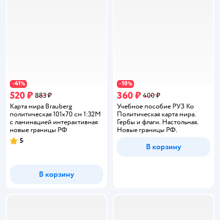
41
10
−
%
−
%
520 ₽
360 ₽
883 ₽
400 ₽
Карта мира Brauberg
Учебное пособие РУЗ Ко
политическая 101х70 см 1:32М
Политическая карта мира.
с ламинацией интерактивная
Гербы и флаги. Настольная.
новые границы РФ
Новые границы РФ.
5
Рейтинг:
В корзину
В корзину