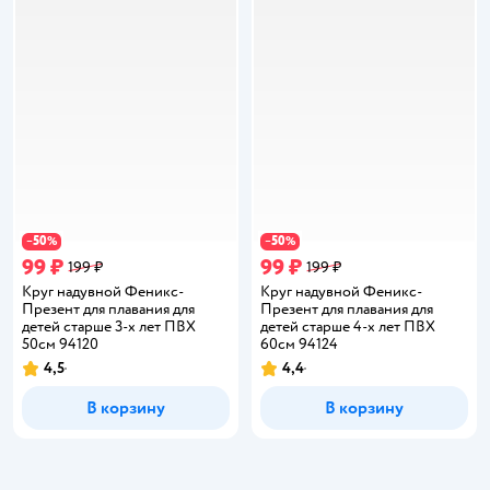
50
50
−
%
−
%
99 ₽
99 ₽
199 ₽
199 ₽
Круг надувной Феникс-
Круг надувной Феникс-
Презент для плавания для
Презент для плавания для
детей старше 3-х лет ПВХ
детей старше 4-х лет ПВХ
50см 94120
60см 94124
4,5
4,4
Рейтинг:
Рейтинг:
В корзину
В корзину