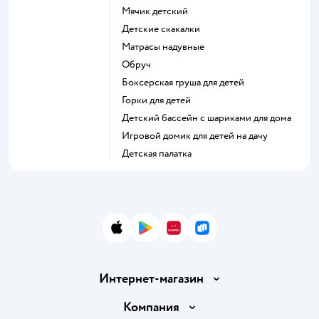
Мячик детский
Детские скакалки
Матрасы надувные
Обруч
Боксерская груша для детей
Горки для детей
Детский бассейн с шариками для дома
Игровой домик для детей на дачу
Детская палатка
App Store
Google Play
AppGallery
RuStore
Интернет-магазин
Доставка и оплата
Компания