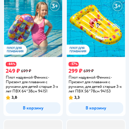
64
57
−
%
−
%
249 ₽
299 ₽
699 ₽
699 ₽
Плот надувной Феникс-
Плот надувной Феникс-
Презент для плавания с
Презент для плавания с
ручками для детей старше 3-х
ручками, для детей старше 3-х
лет ПВХ 64*38см 94151
лет ПВХ 56*78см 94153
3,8
3,3
Рейтинг:
Рейтинг:
В корзину
В корзину