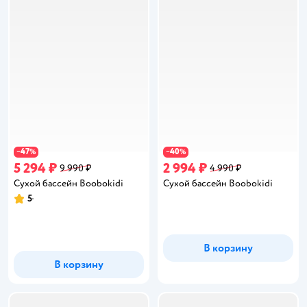
47
40
−
%
−
%
5 294 ₽
2 994 ₽
9 990 ₽
4 990 ₽
Сухой бассейн Boobokidi
Сухой бассейн Boobokidi
5
Рейтинг:
В корзину
В корзину