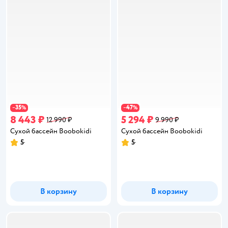
35
47
−
%
−
%
8 443 ₽
5 294 ₽
12 990 ₽
9 990 ₽
Сухой бассейн Boobokidi
Сухой бассейн Boobokidi
5
5
Рейтинг:
Рейтинг:
В корзину
В корзину