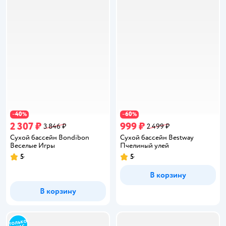
40
60
−
%
−
%
2 307 ₽
999 ₽
3 846 ₽
2 499 ₽
Сухой бассейн Bondibon
Сухой бассейн Bestway
Веселые Игры
Пчелиный улей
5
5
Рейтинг:
Рейтинг:
В корзину
В корзину