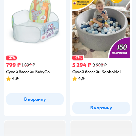
27
47
−
%
−
%
799 ₽
5 294 ₽
1 099 ₽
9 990 ₽
Сухой бассейн BabyGo
Сухой бассейн Boobokidi
4,9
4,9
Рейтинг:
Рейтинг:
В корзину
В корзину