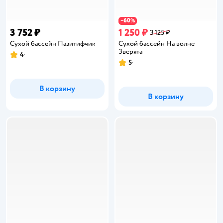
60
−
%
3 752 ₽
1 250 ₽
3 125 ₽
Сухой бассейн Пазитифчик
Сухой бассейн На волне
Зверята
4
Рейтинг:
5
Рейтинг:
В корзину
В корзину