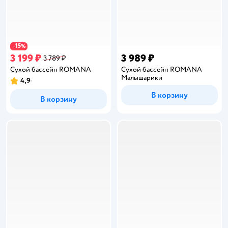
15
−
%
3 199 ₽
3 989 ₽
3 789 ₽
Сухой бассейн ROMANA
Сухой бассейн ROMANA
Малышарики
4,9
Рейтинг:
В корзину
В корзину