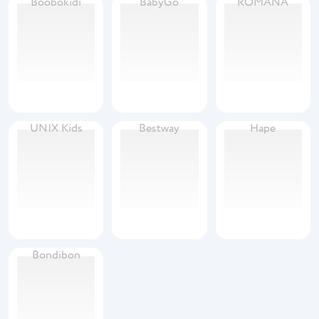
Boobokidi
BabyGo
ROMANA
UNIX Kids
Bestway
Hape
Bondibon