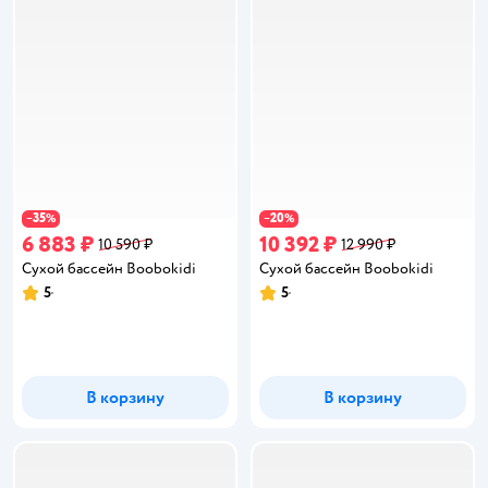
35
20
−
%
−
%
6 883 ₽
10 392 ₽
10 590 ₽
12 990 ₽
Сухой бассейн Boobokidi
Сухой бассейн Boobokidi
5
5
Рейтинг:
Рейтинг:
В корзину
В корзину