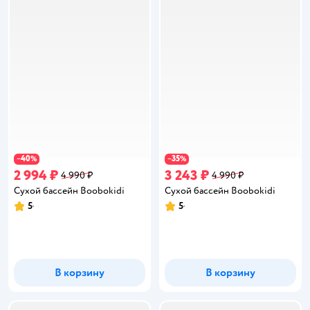
40
35
−
%
−
%
2 994 ₽
3 243 ₽
4 990 ₽
4 990 ₽
Сухой бассейн Boobokidi
Сухой бассейн Boobokidi
5
5
Рейтинг:
Рейтинг:
В корзину
В корзину