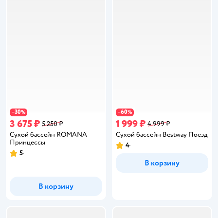
30
60
−
%
−
%
3 675 ₽
1 999 ₽
5 250 ₽
4 999 ₽
Сухой бассейн ROMANA
Сухой бассейн Bestway Поезд
Принцессы
4
Рейтинг:
5
Рейтинг:
В корзину
В корзину