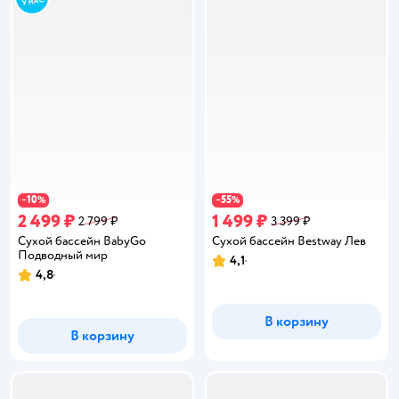
10
55
−
%
−
%
2 499 ₽
1 499 ₽
2 799 ₽
3 399 ₽
Сухой бассейн BabyGo
Сухой бассейн Bestway Лев
Подводный мир
4,1
Рейтинг:
4,8
Рейтинг:
В корзину
В корзину