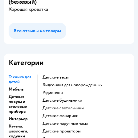
(бежевый)
Хорошая кроватка
Все отзывы на товары
Категории
Техника для
Детские весы
детей
Видеоняня для новорожденных
Мебель
Радионяни
Детская
Детские будильники
посуда и
столовые
Детские светильники
приборы
Детские фонарики
Интерьер
Детские наручные часы
Качели,
шезлонги,
Детские проекторы
ходунки