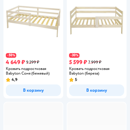
50
30
−
%
−
%
4 649 ₽
5 599 ₽
9 299 ₽
7 999 ₽
Кровать подростковая
Кровать подростковая
Babyton Соня (бежевый)
Babyton (береза)
4,9
5
Рейтинг:
Рейтинг:
В корзину
В корзину