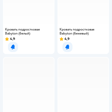
Кровать подростковая
Кровать подростковая
Babyton (белый)
Babyton (бежевый)
4,9
4,9
Рейтинг:
Рейтинг:
Уведомить о появлении
Уведомить о появлении