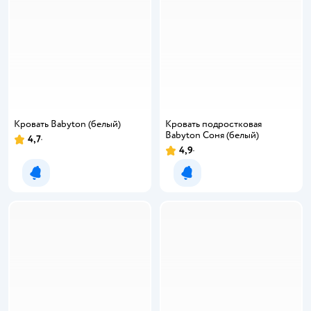
Кровать Babyton (белый)
Кровать подростковая
Babyton Соня (белый)
4,7
Рейтинг:
4,9
Рейтинг:
Уведомить о появлении
Уведомить о появлении