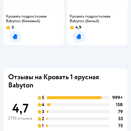
Кровать подростковая
Кровать подростковая
Babyton (бежевый)
Babyton (белый)
5
4,9
Рейтинг:
Рейтинг:
Уведомить о появлении
Уведомить о появлении
Отзывы на Кровать 1 ярусная
Babyton
5
999+
4,7
4
158
3
79
2795 отзывов
2
53
1
75