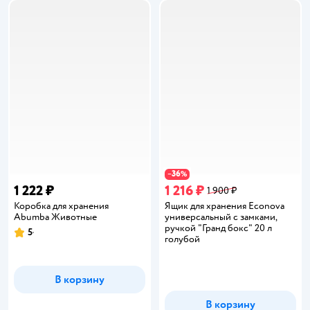
36
−
%
1 222 ₽
1 216 ₽
1 900 ₽
Коробка для хранения
Ящик для хранения Econova
Abumba Животные
универсальный с замками,
ручкой "Гранд бокс" 20 л
5
Рейтинг:
голубой
В корзину
В корзину