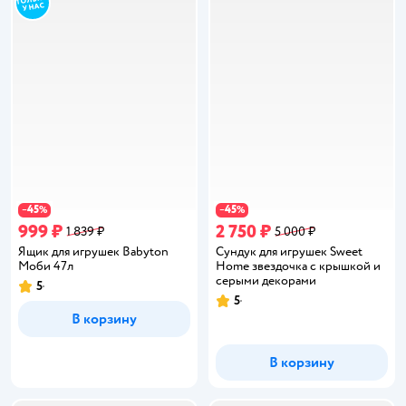
45
45
−
%
−
%
999 ₽
2 750 ₽
1 839 ₽
5 000 ₽
Ящик для игрушек Babyton
Сундук для игрушек Sweet
Моби 47л
Home звездочка с крышкой и
серыми декорами
5
Рейтинг:
5
Рейтинг:
В корзину
В корзину