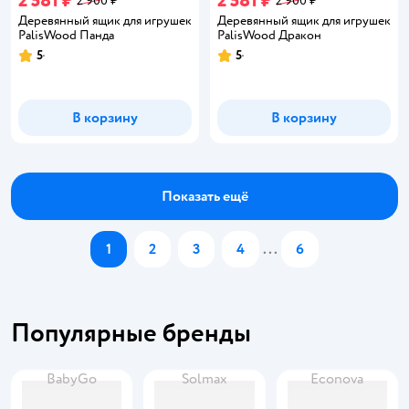
2 581 ₽
2 581 ₽
2 900 ₽
2 900 ₽
Деревянный ящик для игрушек
Деревянный ящик для игрушек
PalisWood Панда
PalisWood Дракон
5
5
Рейтинг:
Рейтинг:
В корзину
В корзину
Показать ещё
1
2
3
4
...
6
Популярные бренды
BabyGo
Solmax
Econova