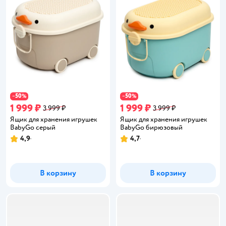
50
50
−
%
−
%
1 999 ₽
1 999 ₽
3 999 ₽
3 999 ₽
Ящик для хранения игрушек
Ящик для хранения игрушек
BabyGo серый
BabyGo бирюзовый
4,9
4,7
Рейтинг:
Рейтинг:
В корзину
В корзину