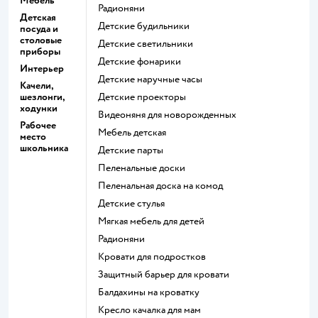
Мебель
Радионяни
Детская
Детские будильники
посуда и
столовые
Детские светильники
приборы
Детские фонарики
Интерьер
Детские наручные часы
Качели,
шезлонги,
Детские проекторы
ходунки
Видеоняня для новорожденных
Рабочее
Мебель детская
место
школьника
Детские парты
Пеленальные доски
Пеленальная доска на комод
Детские стулья
Мягкая мебель для детей
Радионяни
Кровати для подростков
Защитный барьер для кровати
Балдахины на кроватку
Кресло качалка для мам