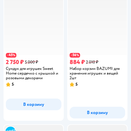
45
56
−
%
−
%
2 750 ₽
884 ₽
5 000 ₽
2 010 ₽
Сундук для игрушек Sweet
Набор корзин BAZUMI для
Home сердечко с крышкой и
хранения игрушек и вещей
розовыми декорами
2шт
5
5
Рейтинг:
Рейтинг:
В корзину
В корзину