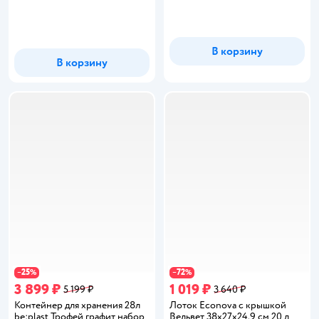
В корзину
В корзину
25
72
−
%
−
%
3 899 ₽
1 019 ₽
5 199 ₽
3 640 ₽
Контейнер для хранения 28л
Лоток Econova с крышкой
be:plast Трофей графит набор
Вельвет 38х27х24.9 см 20 л