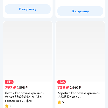
В корзину
В корзину
58
72
−
%
−
%
797 ₽
739 ₽
1 898 ₽
2 640 ₽
Лоток Econova с крышкой
Коробка Econova с крышкой
Velvet 38х27х14.4 см 13 л
LUXE 12л серый
светло-серый флэк
5
Рейтинг:
5
Рейтинг: