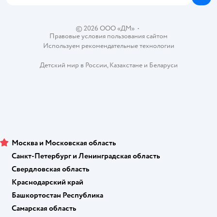
Блог
Карта сайта
Ветаптека
Контакты
Магазины сети
© 2026 ООО «ДМ»
•
Правовые условия пользования сайтом
Используем рекомендательные технологии
Детский мир в России
,
Казахстане
и
Беларуси
Москва и Московская область
Санкт-Петербург и Ленинградская область
Свердловская область
Краснодарский край
Башкортостан Республика
Самарская область