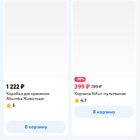
50
−
%
1 222 ₽
399 ₽
799 ₽
Коробка для хранения
Корзина Yofun мультяшная
Abumba Животные
4,7
Рейтинг:
5
Рейтинг:
В корзину
В корзину