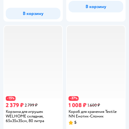
В корзину
В корзину
15
37
−
%
−
%
2 379 ₽
1 008 ₽
2 799 ₽
1 600 ₽
Корзина для игрушек
Короб для хранения Textile
WELHOME складная,
NN Енотик-Слоник
65х35х35см, 80 литра
5
Рейтинг: