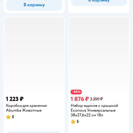
В корзину
44
−
%
1 223 ₽
1 876 ₽
3 350 ₽
Коробка для хранения
Набор ящиков с крышкой
Abumba Животные
Econova Универсальные
38х27,6х22 см 18л
5
Рейтинг:
5
Рейтинг: