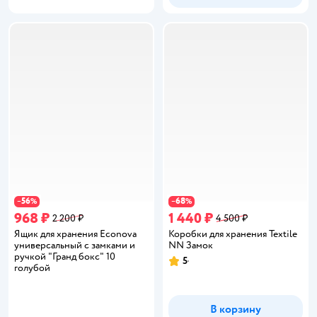
56
68
−
%
−
%
968 ₽
1 440 ₽
2 200 ₽
4 500 ₽
Ящик для хранения Econova
Коробки для хранения Textile
универсальный с замками и
NN Замок
ручкой "Гранд бокс" 10
5
Рейтинг:
голубой
В корзину