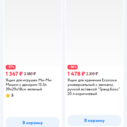
57
36
−
%
−
%
1 367 ₽
1 478 ₽
3 180 ₽
2 310 ₽
Ящик для игрушек Ми-Ми-
Ящик для хранения Econova
Мишки с декором 15.3л
универсальный с замками,
39х29х18см зеленый
ручкой вставкой "Гранд бокс"
20 л коричневый
5
Рейтинг:
В корзину
В корзину