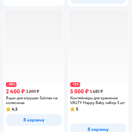
20
12
−
%
−
%
2 400 ₽
5 000 ₽
3 000 ₽
5 682 ₽
Ящик для игрушек Solmax на
Контейнеры для хранения
колесиках
VALTY Happy Baby набор 5 шт
4,5
5
Рейтинг:
Рейтинг:
В корзину
В корзину