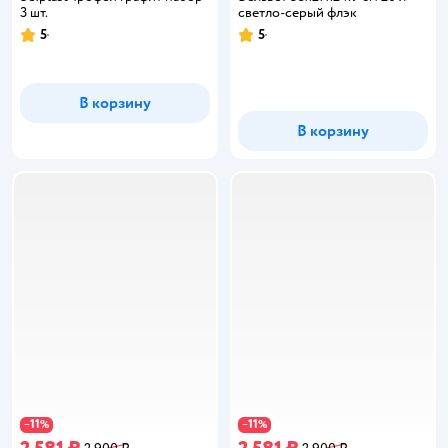
3 шт.
светло-серый флэк
5
5
Рейтинг:
Рейтинг:
В корзину
В корзину
11
11
−
%
−
%