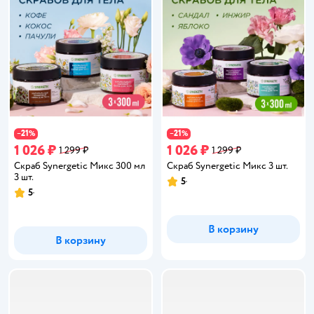
21
21
−
%
−
%
1 026 ₽
1 026 ₽
1 299 ₽
1 299 ₽
Скраб Synergetic Микс 300 мл
Скраб Synergetic Микс 3 шт.
3 шт.
5
Рейтинг:
5
Рейтинг:
В корзину
В корзину