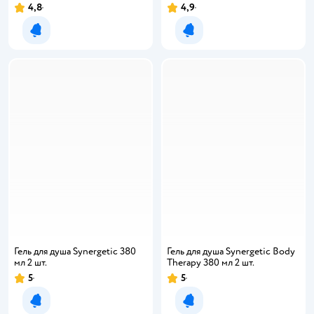
4,8
4,9
Рейтинг:
Рейтинг:
Уведомить о появлении
Уведомить о появлении
Гель для душа Synergetic 380
Гель для душа Synergetic Body
мл 2 шт.
Therapy 380 мл 2 шт.
5
5
Рейтинг:
Рейтинг:
Уведомить о появлении
Уведомить о появлении