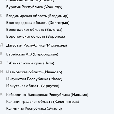
Брянская область
(Брянск)
Бурятия Республика
(Улан-Удэ)
В
Владимирская область
(Владимир)
Волгоградская область
(Волгоград)
Вологодская область
(Вологда)
Воронежская область
(Воронеж)
Д
Дагестан Республика
(Махачкала)
Е
Еврейская АО
(Биробиджан)
З
Забайкальский край
(Чита)
И
Ивановская область
(Иваново)
Ингушетия Республика
(Магас)
Иркутская область
(Иркутск)
К
Кабардино-Балкарская Республика
(Нальчик)
Калининградская область
(Калининград)
Калмыкия Республика
(Элиста)