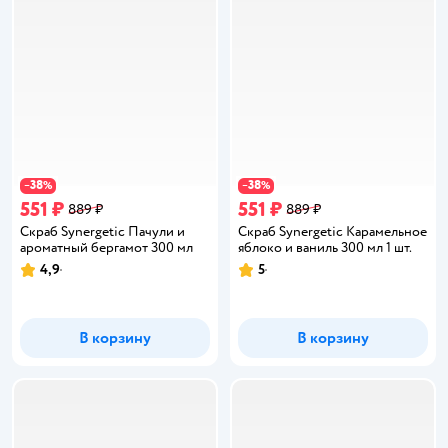
38
38
−
%
−
%
551 ₽
551 ₽
889 ₽
889 ₽
Скраб Synergetic Пачули и
Скраб Synergetic Карамельное
ароматный бергамот 300 мл
яблоко и ваниль 300 мл 1 шт.
4,9
5
Рейтинг:
Рейтинг:
В корзину
В корзину