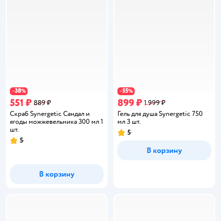
38
55
−
%
−
%
551 ₽
899 ₽
889 ₽
1 999 ₽
Скраб Synergetic Сандал и
Гель для душа Synergetic 750
ягоды можжевельника 300 мл 1
мл 3 шт.
шт.
5
Рейтинг:
5
Рейтинг:
В корзину
В корзину