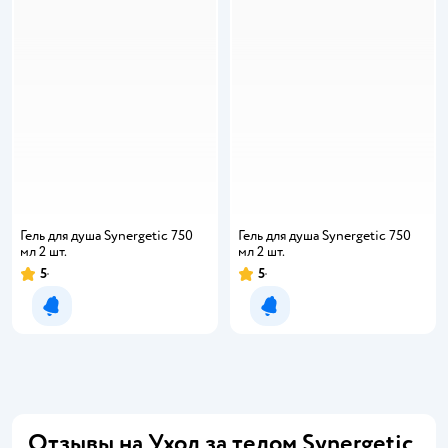
Гель для душа Synergetic 750
Гель для душа Synergetic 750
мл 2 шт.
мл 2 шт.
5
5
Рейтинг:
Рейтинг:
Уведомить о появлении
Уведомить о появлении
Отзывы на Уход за телом Synergetic