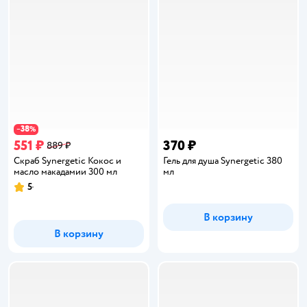
38
−
%
551 ₽
370 ₽
889 ₽
Скраб Synergetic Кокос и
Гель для душа Synergetic 380
масло макадамии 300 мл
мл
5
Рейтинг:
В корзину
В корзину