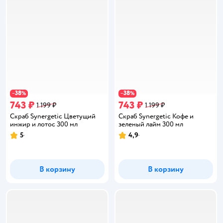
38
38
−
%
−
%
743 ₽
743 ₽
1 199 ₽
1 199 ₽
Скраб Synergetic Цветущий
Скраб Synergetic Кофе и
инжир и лотос 300 мл
зеленый лайм 300 мл
5
4,9
Рейтинг:
Рейтинг:
В корзину
В корзину