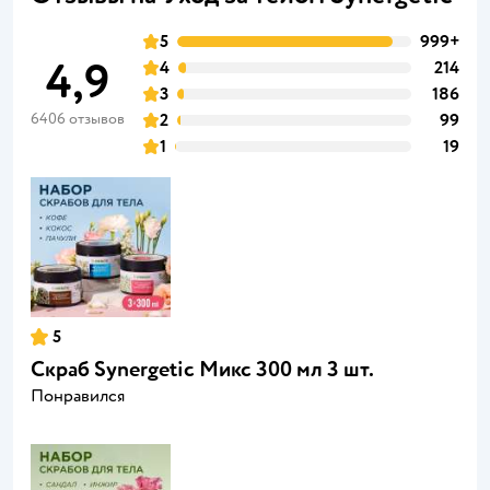
5
999+
4,9
4
214
3
186
6406 отзывов
2
99
1
19
5
Скраб Synergetic Микс 300 мл 3 шт.
Понравился