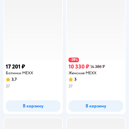
28
−
%
17 201 ₽
10 330 ₽
14 386 ₽
Ботинки MEXX
Женские MEXX
3,7
3
Рейтинг:
Рейтинг:
37
37
В корзину
В корзину