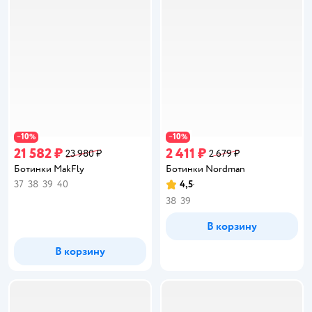
10
10
−
%
−
%
21 582 ₽
2 411 ₽
23 980 ₽
2 679 ₽
Ботинки MakFly
Ботинки Nordman
37
38
39
40
4,5
Рейтинг:
38
39
В корзину
В корзину