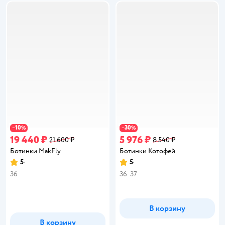
10
30
−
%
−
%
19 440 ₽
5 976 ₽
21 600 ₽
8 540 ₽
Ботинки MakFly
Ботинки Котофей
5
5
Рейтинг:
Рейтинг:
36
36
37
В корзину
В корзину