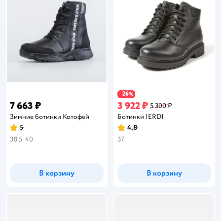
26
−
%
7 663 ₽
3 922 ₽
5 300 ₽
Зимние ботинки Котофей
Ботинки IERDI
5
4,8
Рейтинг:
Рейтинг:
38.5
40
37
В корзину
В корзину