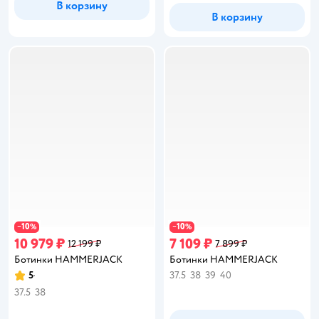
В корзину
В корзину
10
10
−
%
−
%
10 979 ₽
7 109 ₽
12 199 ₽
7 899 ₽
Ботинки HAMMERJACK
Ботинки HAMMERJACK
5
37.5
38
39
40
Рейтинг:
37.5
38