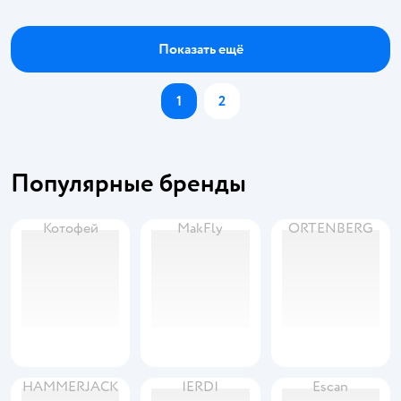
Показать ещё
1
2
Популярные бренды
Котофей
MakFly
ORTENBERG
HAMMERJACK
IERDI
Escan