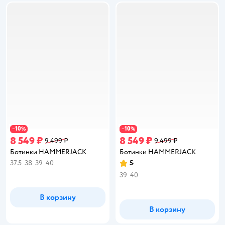
10
10
−
%
−
%
8 549 ₽
8 549 ₽
9 499 ₽
9 499 ₽
Ботинки HAMMERJACK
Ботинки HAMMERJACK
37.5
38
39
40
5
Рейтинг:
39
40
В корзину
В корзину