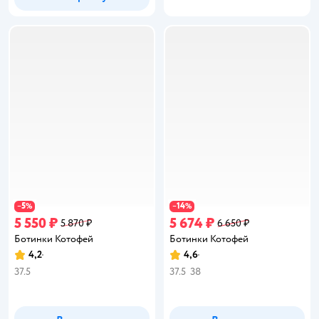
5
14
−
%
−
%
5 550 ₽
5 674 ₽
5 870 ₽
6 650 ₽
Ботинки Котофей
Ботинки Котофей
4,2
4,6
Рейтинг:
Рейтинг:
37.5
37.5
38