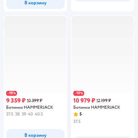
В корзину
10
10
−
%
−
%
9 359 ₽
10 979 ₽
10 399 ₽
12 199 ₽
Ботинки HAMMERJACK
Ботинки HAMMERJACK
37.5
38
39
40
40.5
5
Рейтинг:
37.5
В корзину