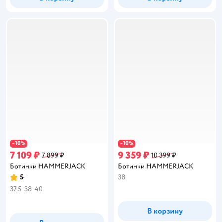
10
10
−
%
−
%
7 109 ₽
9 359 ₽
7 899 ₽
10 399 ₽
Ботинки HAMMERJACK
Ботинки HAMMERJACK
5
38
Рейтинг:
37.5
38
40
В корзину