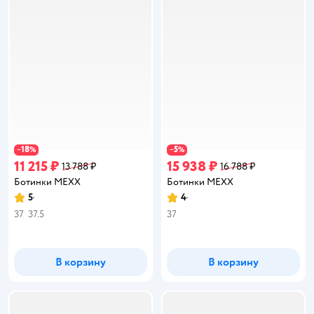
18
5
−
%
−
%
11 215 ₽
15 938 ₽
13 788 ₽
16 788 ₽
Ботинки MEXX
Ботинки MEXX
5
4
Рейтинг:
Рейтинг:
37
37.5
37
В корзину
В корзину