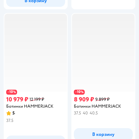
В корзину
10
10
−
%
−
%
10 979 ₽
8 909 ₽
12 199 ₽
9 899 ₽
Ботинки HAMMERJACK
Ботинки HAMMERJACK
5
37.5
40
40.5
Рейтинг:
37.5
В корзину