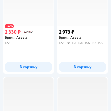
57
−
%
2 330 ₽
2 973 ₽
5 420 ₽
Брюки Acoola
Брюки Acoola
122
122
128
134
140
146
152
158
164
В корзину
В корзину