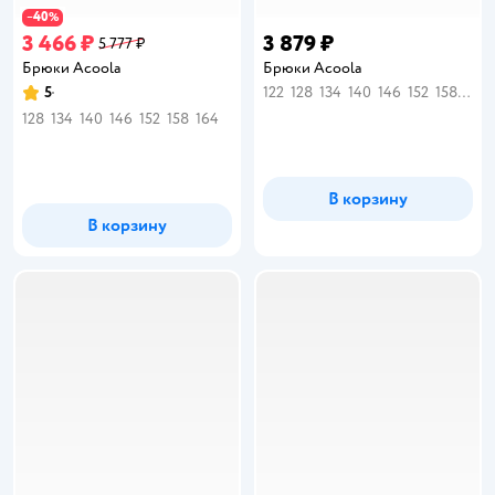
40
−
%
3 466 ₽
3 879 ₽
5 777 ₽
Брюки Acoola
Брюки Acoola
5
122
128
134
140
146
152
158
164
Рейтинг:
128
134
140
146
152
158
164
В корзину
В корзину