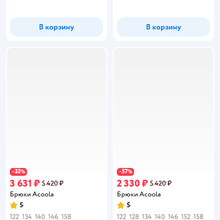
В корзину
В корзину
33
57
−
%
−
%
3 631 ₽
2 330 ₽
5 420 ₽
5 420 ₽
Брюки Acoola
Брюки Acoola
5
5
Рейтинг:
Рейтинг:
122
134
140
146
158
122
128
134
140
146
152
158