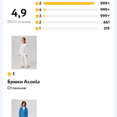
5
999+
4,9
4
999+
3
999+
59227 отзывов
2
661
1
319
5
Брюки Acoola
Отличное