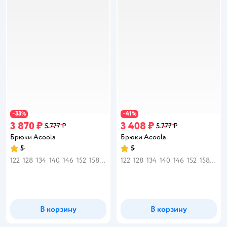
33
41
−
%
−
%
3 870 ₽
3 408 ₽
5 777 ₽
5 777 ₽
Брюки Acoola
Брюки Acoola
5
5
Рейтинг:
Рейтинг:
122
128
134
140
146
152
158
164
122
128
134
140
146
152
158
164
В корзину
В корзину