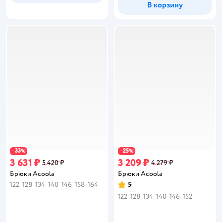
В корзину
33
25
−
%
−
%
3 631 ₽
3 209 ₽
5 420 ₽
4 279 ₽
Брюки Acoola
Брюки Acoola
122
128
134
140
146
158
164
5
Рейтинг:
122
128
134
140
146
152