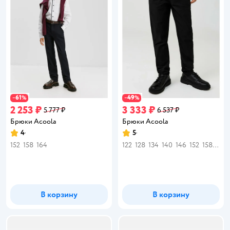
61
49
−
%
−
%
2 253 ₽
3 333 ₽
5 777 ₽
6 537 ₽
Брюки Acoola
Брюки Acoola
4
5
Рейтинг:
Рейтинг:
152
158
164
122
128
134
140
146
152
158
164
В корзину
В корзину