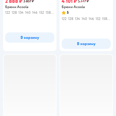
2 888 ₽
4 101 ₽
3 851 ₽
5 777 ₽
Брюки Acoola
Брюки Acoola
122
128
134
140
146
152
158
164
5
Рейтинг:
122
128
134
140
146
152
158
164
В корзину
В корзину