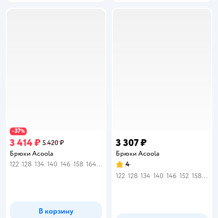
37
−
%
3 414 ₽
3 307 ₽
5 420 ₽
Брюки Acoola
Брюки Acoola
122
128
134
140
146
158
164
170
4
Рейтинг:
122
128
134
140
146
152
158
164
В корзину