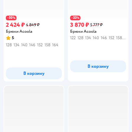
50
33
−
%
−
%
2 424 ₽
3 870 ₽
4 849 ₽
5 777 ₽
Брюки Acoola
Брюки Acoola
5
122
128
134
140
146
152
158
170
Рейтинг:
128
134
140
146
152
158
164
В корзину
В корзину