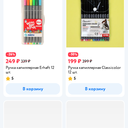
26
50
−
%
−
%
249 ₽
199 ₽
339 ₽
399 ₽
Ручка капиллярная Erhaft 12
Ручка капиллярная Classicolor
шт.
12 шт.
5
5
Рейтинг:
Рейтинг:
В корзину
В корзину