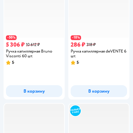
50
10
−
%
−
%
5 306 ₽
286 ₽
10 612 ₽
318 ₽
Ручка капиллярная Bruno
Ручка капиллярная deVENTE 6
Visconti 60 шт.
шт.
5
5
Рейтинг:
Рейтинг:
В корзину
В корзину