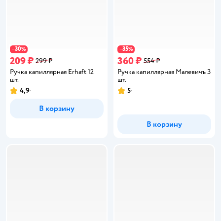
30
35
−
%
−
%
209 ₽
360 ₽
299 ₽
554 ₽
Ручка капиллярная Erhaft 12
Ручка капиллярная Малевичъ 3
шт.
шт.
4,9
5
Рейтинг:
Рейтинг:
В корзину
В корзину