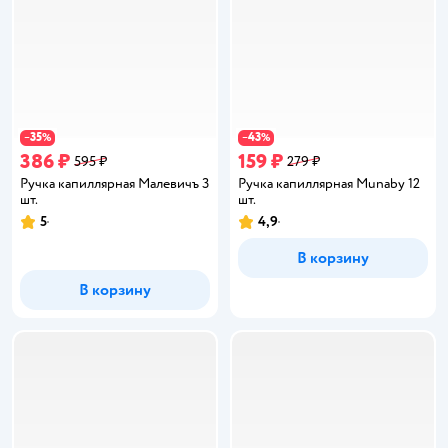
35
43
−
%
−
%
386 ₽
159 ₽
595 ₽
279 ₽
Ручка капиллярная Малевичъ 3
Ручка капиллярная Munaby 12
шт.
шт.
5
4,9
Рейтинг:
Рейтинг:
В корзину
В корзину