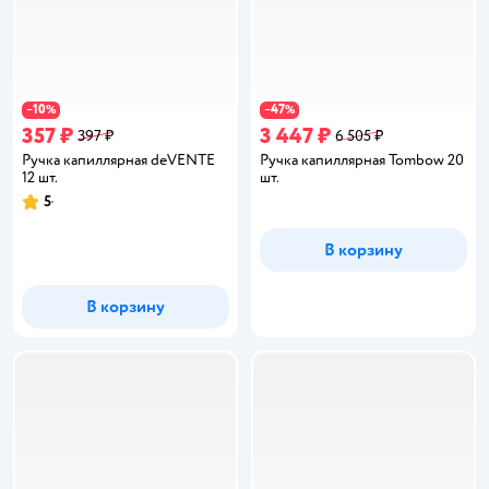
10
47
−
%
−
%
357 ₽
3 447 ₽
397 ₽
6 505 ₽
Ручка капиллярная deVENTE
Ручка капиллярная Tombow 20
12 шт.
шт.
5
Рейтинг:
В корзину
В корзину