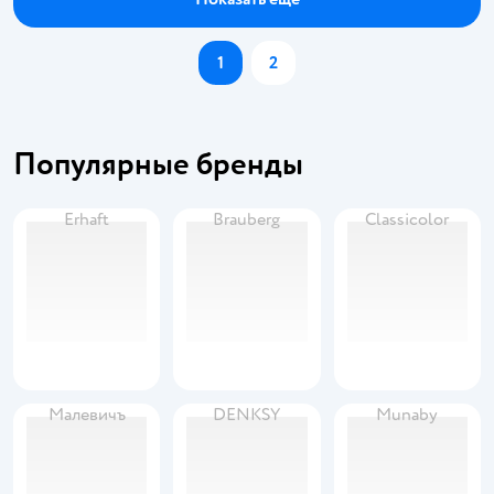
1
2
Популярные бренды
Erhaft
Brauberg
Classicolor
Малевичъ
DENKSY
Munaby