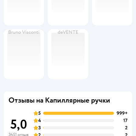
Bruno Visconti
deVENTE
Отзывы на Капиллярные ручки
5
999+
5,0
4
17
3
2
3451 отзыв
2
2