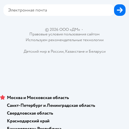
Корм для собак
Горячая линия безопасности
Карта возврата
Обратная связь
Одежда для собак
Вакансии
Блог
Карта сайта
Ветаптека
Контакты
Магазины сети
© 2026 ООО «ДМ»
•
Правовые условия пользования сайтом
Используем рекомендательные технологии
Детский мир в России
,
Казахстане
и
Беларуси
Москва и Московская область
Санкт-Петербург и Ленинградская область
Свердловская область
Краснодарский край
Башкортостан Республика