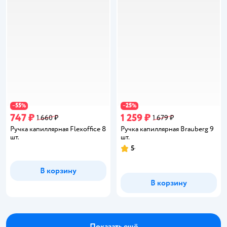
55
25
−
%
−
%
747 ₽
1 259 ₽
1 660 ₽
1 679 ₽
Ручка капиллярная Flexoffice 8
Ручка капиллярная Brauberg 9
шт.
шт.
5
Рейтинг:
В корзину
В корзину
Показать ещё