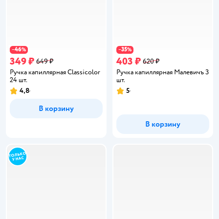
46
35
−
%
−
%
349 ₽
403 ₽
649 ₽
620 ₽
Ручка капиллярная Classicolor
Ручка капиллярная Малевичъ 3
24 шт.
шт.
4,8
5
Рейтинг:
Рейтинг:
В корзину
В корзину