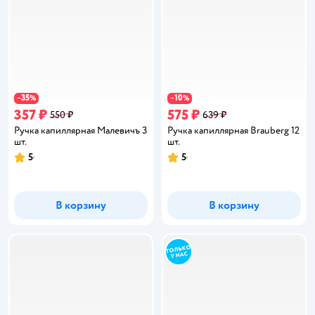
35
10
−
%
−
%
357 ₽
575 ₽
550 ₽
639 ₽
Ручка капиллярная Малевичъ 3
Ручка капиллярная Brauberg 12
шт.
шт.
5
5
Рейтинг:
Рейтинг:
В корзину
В корзину