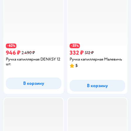
62
35
−
%
−
%
946 ₽
332 ₽
2 490 ₽
512 ₽
Ручка капиллярная DENKSY 12
Ручка капиллярная Малевичъ
шт.
5
Рейтинг:
В корзину
В корзину