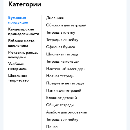
Категории
Бумажная
Дневники
продукция
Обложки для тетрадей
Канцелярские
Тетрадь в клетку
принадлежности
Тетрадь в линейку
Рабочее место
школьника
Офисная бумага
Рюкзаки, ранцы,
Школьная тетрадь
чемоданы
Тетрадь на кольцах
Учебные
материалы
Настенный календарь
Школьное
Нотная тетрадь
творчество
Предметные тетради
Папки для тетрадей
Блокнот детский
Общие тетради
Альбом для рисования
Тетрадь в линейку
Пенал