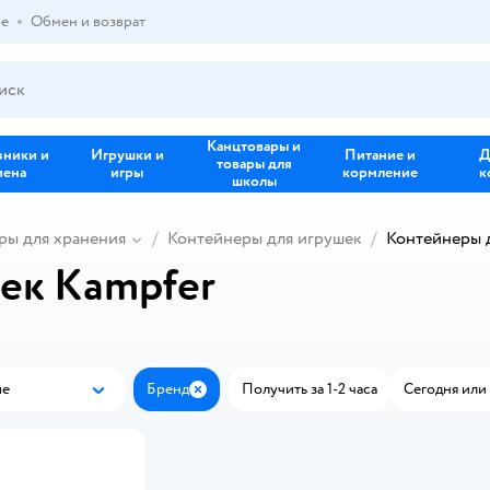
ре
Обмен и возврат
Канцтовары и
зники и
Игрушки и
Питание и
Д
товары для
иена
игры
кормление
к
школы
ры для хранения
Контейнеры для игрушек
Контейнеры 
ек Kampfer
ые
Бренд
Получить за 1-2 часа
Сегодня или 
Популярные
Закрыть