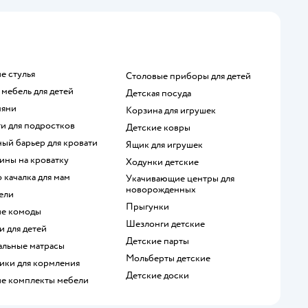
ие стулья
Столовые приборы для детей
я мебель для детей
Детская посуда
няни
Корзина для игрушек
ти для подростков
Детские ковры
ный барьер для кровати
Ящик для игрушек
хины на кроватку
Ходунки детские
о качалка для мам
Укачивающие центры для
новорожденных
ели
Прыгунки
кие комоды
Шезлонги детские
и для детей
Детские парты
нальные матрасы
Мольберты детские
чики для кормления
Детские доски
кие комплекты мебели