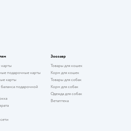
лям
Зоозавр
 карты
Товары для кошек
ные подарочные карты
Корм для кошек
ые карты
Товары для собак
 баланса подарочной
Корм для собак
Одежда для собак
окка
Ветаптека
врата
 сети