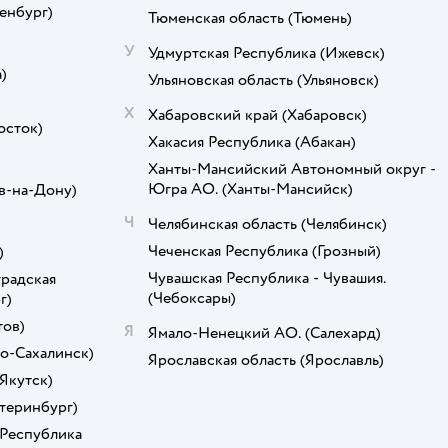
енбург)
Тюменская область
(Тюмень)
У
Удмуртская Республика
(Ижевск)
)
Ульяновская область
(Ульяновск)
Х
Хабаровский край
(Хабаровск)
осток)
Хакасия Республика
(Абакан)
)
Ханты-Мансийский Автономный округ -
Югра АО.
(Ханты-Мансийск)
в-на-Дону)
Ч
Челябинская область
(Челябинск)
Чеченская Республика
(Грозный)
)
Чувашская Республика - Чувашия.
радская
(Чебоксары)
г)
тов)
Я
Ямало-Ненецкий АО.
(Салехард)
о-Сахалинск)
Ярославская область
(Ярославль)
(Якутск)
атеринбург)
 Республика