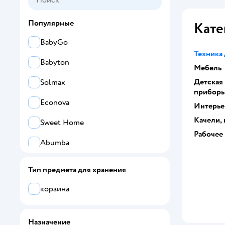
Популярные
Кате
BabyGo
Техника 
Babyton
Мебель
Детская
Solmax
прибор
Econova
Интерье
Качели,
Sweet Home
Рабочее
Abumba
BAZUMI
Тип предмета для хранения
be:plast
корзина
KidKraft
Назначение
Textile NN