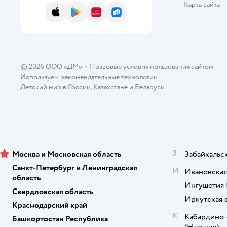
Карта сайта
App Store
Google Play
AppGallery
RuStore
Econova
Eva pets
Eve Store
© 2026 ООО «ДМ»
•
Правовые условия пользования сайтом
Happy Baby
Используем рекомендательные технологии
Детский мир в России
,
Казахстане
и
Беларуси
IDEA
Keelife
KidKraft
З
Москва и Московская область
Забайкальс
Lalababy
Санкт-Петербург и Ленинградская
И
Ивановская
область
Lunare
Ингушетия 
Свердловская область
Midzumi
Иркутская 
Краснодарский край
К
Кабардино-
Башкортостан Республика
MOXXOW