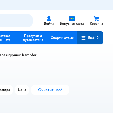
Войти
Бонусная карта
Корзина
етская
Прогулки и
Спорт и отдых
Ещё 10
омната
путешествия
для игрушек Kampfer
Очистить всё
завтра
Цена