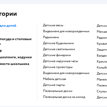
гории
для детей
Детские весы
Детск
Видеоняня для новорожденных
Мягка
Радионяни
Радио
 посуда и столовые
Детские будильники
ы
Крова
Детские светильники
Защит
р
Детские фонарики
Балда
 шезлонги, ходунки
Детские наручные часы
Кресл
 место школьника
Детские проекторы
Колыб
Видеоняня для новорожденных
Детс
Мебель детская
Манеж
Детские парты
Пеле
Пеленальные доски
Стуль
Пеленальная доска на комод
Детс