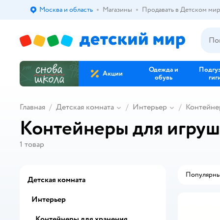
Москва и область
Магазины
Продавать в Детском ми
Выбор адреса доставки.
Одежда и
Подгу
Акции
обувь
гиг
Главная
Детская комната
Интерьер
Контейне
Контейнеры для игруш
1
товар
Популярн
Детская комната
Интерьер
Контейнеры для хранения