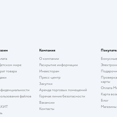
газин
Компания
Покупате
плата
О компании
Бонусные
Детском мире
Раскрытие информации
Электрон
рат товара
Инвесторам
Подарочн
дажи
Пресс-центр
Проверка
карты
Закупки
Оплата М
нфиденциальности
Аренда торговых помещений
Карта воз
ользования файлов
Горячая линия безопасности
Блог
Вакансии
АКИТ
Магазины
Контакты
зь