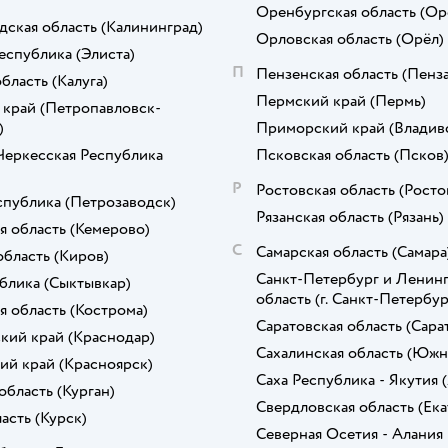
Оренбургская область
(Ор
дская область
(Калининград)
Орловская область
(Орёл)
еспублика
(Элиста)
П
Пензенская область
(Пенза
область
(Калуга)
Пермский край
(Пермь)
 край
(Петропавловск-
)
Приморский край
(Владив
Черкесская Республика
Псковская область
(Псков
Р
Ростовская область
(Росто
спублика
(Петрозаводск)
Рязанская область
(Рязань)
я область
(Кемерово)
С
Самарская область
(Самара
область
(Киров)
Санкт-Петербург и Ленинг
блика
(Сыктывкар)
область
(г. Санкт-Петербур
я область
(Кострома)
Саратовская область
(Сара
кий край
(Краснодар)
Сахалинская область
(Южн
ий край
(Красноярск)
Саха Республика - Якутия
область
(Курган)
Свердловская область
(Ек
ласть
(Курск)
Северная Осетия - Алания