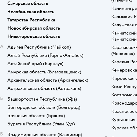
(Нальчик)
Самарская область
N Family
Калинингра
Челябинская область
Калмыкия Р
PalisWood
Татарстан Республика
Калужская 
Новосибирская область
PAPPADO
Камчатский
Нижегородская область
Камчатский
Pema kids
А
Адыгея Республика
(Майкоп)
Карачаево-
(Черкесск)
Алтай Республика
(Горно-Алтайск)
ROBO MASTER
Карелия Ре
Алтайский край
(Барнаул)
Solmax
Кемеровска
Амурская область
(Благовещенск)
Кировская 
Архангельская область
(Архангельск)
Sweet Home
Коми Респу
Астраханская область
(Астрахань)
Textile NN
Костромска
Б
Башкортостан Республика
(Уфа)
Краснодарс
TSARDANY
Белгородская область
(Белгород)
Красноярск
Брянская область
(Брянск)
Verde
Курганская 
Бурятия Республика
(Улан-Удэ)
Курская об
WELHOME
В
Владимирская область
(Владимир)