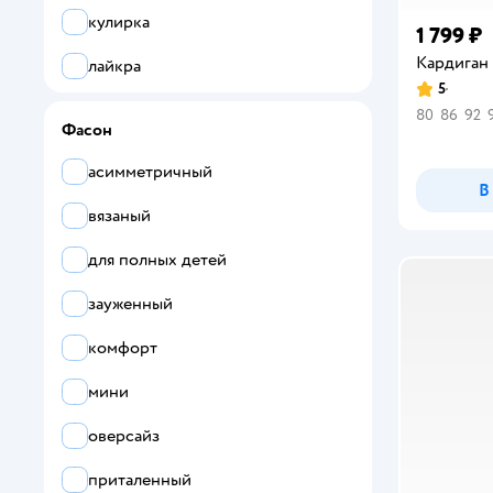
Dvora
бирюзовый
кулирка
1 799 ₽
ELEMENTARNO
хаки
Кардиган
лайкра
5
ESLI
Рейтинг:
коралловый
лен
80
86
92
Фасон
Ete Children
люрекс
асимметричный
Fill Style
В
нейлон
вязаный
Fleur de Vie
плащевка
для полных детей
Futurino
полиамид
зауженный
Futurino Fashion
полиуретан
комфорт
Futurino School
полиэстер
мини
GULLIVER toys
синтетический материал
оверсайз
Gullivеr.
текстиль
приталенный
GUSTI