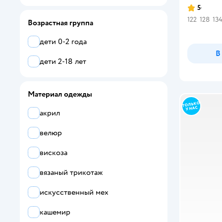
Bossa Nova
5
Рейтинг:
122
128
13
Возрастная группа
синий
BROSTEM
дети 0-2 года
BUNGLY
красный
В
дети 2-18 лет
Bunnyphant
фиолетовый
Carters
черный
Материал одежды
Chessford
коричневый
акрил
Chicco
бежевый
велюр
CHOUPETTE
желтый
вискоза
Color Kids
оранжевый
вязаный трикотаж
Dave and Bella
сиреневый
искусственный мех
Dpam
бордовый
кашемир