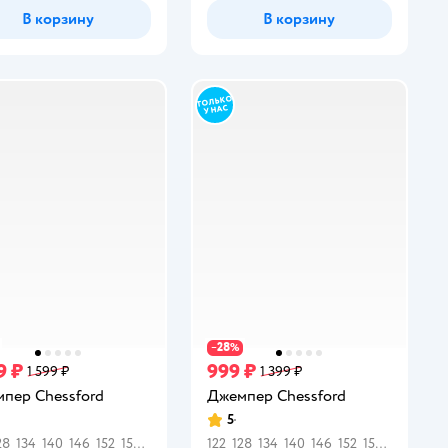
В корзину
В корзину
28
−
%
9 ₽
999 ₽
1 599 ₽
1 399 ₽
пер Chessford
Джемпер Chessford
5
инг:
Рейтинг:
28
134
140
146
152
158
164
122
128
134
140
146
152
158
164