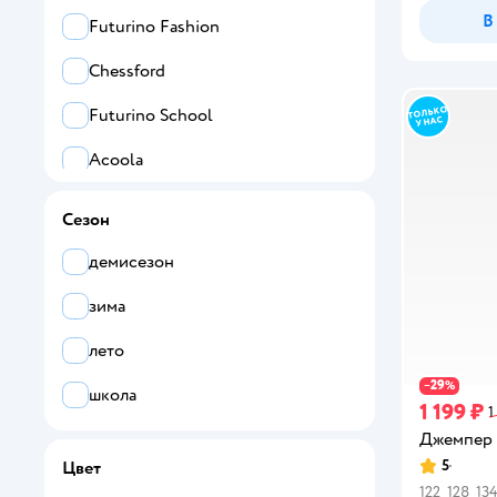
122
В
Futurino Fashion
128
Chessford
134
Futurino School
140
Acoola
146
PlayToday
Сезон
152
Дима и Алиса
демисезон
158
ME WE
зима
164
СИНИЙ МИР
лето
170
29
Все
−
%
школа
1 199 ₽
176
1
Acoola
Джемпер 
180
5
Цвет
Рейтинг:
Alir
122
128
13