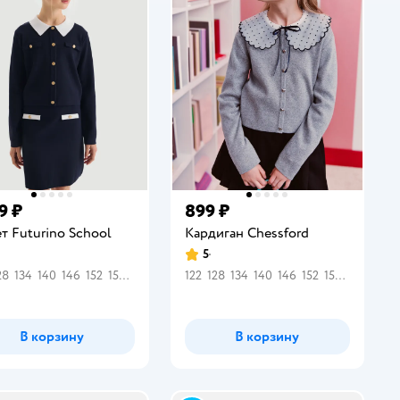
9 ₽
899 ₽
т Futurino School
Кардиган Chessford
5
инг:
Рейтинг:
28
134
140
146
152
158
164
122
128
134
140
146
152
158
164
В корзину
В корзину