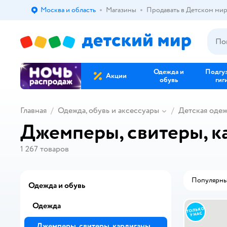
Москва и область
Магазины
Продавать в Детском ми
Выбор адреса доставки.
Одежда и
Подгу
Акции
обувь
гиг
Главная
Одежда, обувь и аксессуары
Детская оде
Джемперы, свитеры, к
1 267
товаров
Популярн
Одежда и обувь
Одежда
Джемперы, свитеры, кардиганы