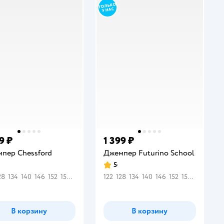
9 ₽
1 399 ₽
пер Chessford
Джемпер Futurino School
5
инг:
Рейтинг:
28
134
140
146
152
158
164
122
128
134
140
146
152
158
164
В корзину
В корзину