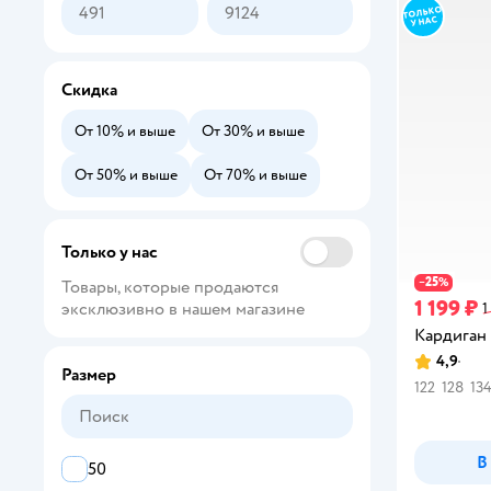
Скидка
От 10% и выше
От 30% и выше
От 50% и выше
От 70% и выше
Только у нас
25
−
%
Товары, которые продаются 
1 199 ₽
эксклюзивно в нашем магазине
1
Кардиган 
4,9
Рейтинг:
Размер
122
128
13
В
50