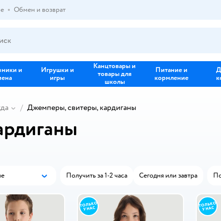
ре
Обмен и возврат
Канцтовары и
зники и
Игрушки и
Питание и
Д
товары для
иена
игры
кормление
к
школы
жда
Джемперы, свитеры, кардиганы
ардиганы
ые
Получить за 1-2 часа
Сегодня или завтра
П
Популярные