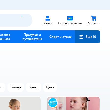
Войти
Бонусная карта
Корзина
етская
Прогулки и
Спорт и отдых
Ещё 10
омната
путешествия
ол
Размер
Бренд
Цена