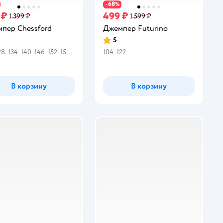
68
−
%
 ₽
499 ₽
1 399 ₽
1 599 ₽
пер Chessford
Джемпер Futurino
5
инг:
Рейтинг:
28
134
140
146
152
158
164
104
122
В корзину
В корзину