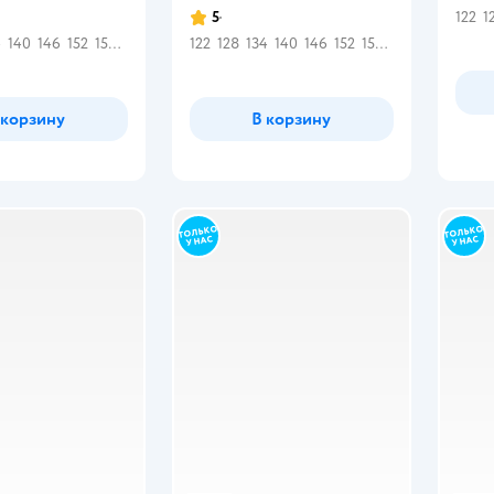
5
122
1
Рейтинг:
4
140
146
152
158
164
122
128
134
140
146
152
158
164
 корзину
В корзину