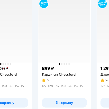
899 ₽
1 29
 599 ₽
Chessford
Кардиган Chessford
Джем
5
5
Рейтинг:
Рейт
4
140
146
152
158
164
122
128
134
140
146
152
158
164
122
1
 корзину
В корзину