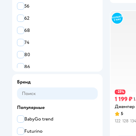
56
62
68
74
80
86
92
Бренд
98
25
−
%
1 199 ₽
1
104
Джемпер 
Популярные
5
110
Рейтинг:
BabyGo trend
122
128
13
116
Futurino