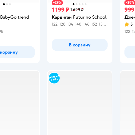
29
28
−
%
−
%
1 199 ₽
999
1 699 ₽
 BabyGo trend
Кардиган Futurino School
Джем
122
128
134
140
146
152
158
164
5
Рейт
98
122
1
В корзину
 корзину