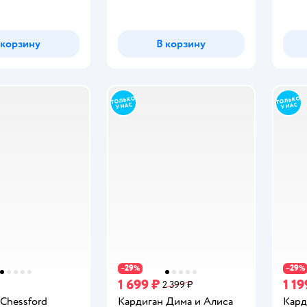
 корзину
В корзину
29
29
−
%
−
%
1 699 ₽
1 19
2 399 ₽
Chessford
Кардиган Дима и Алиса
Кард