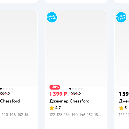
30
−
%
1 399 ₽
1 39
 599 ₽
1 999 ₽
Chessford
Джемпер Chessford
Джем
4,7
5
Рейтинг:
Рейт
4
140
146
152
158
164
122
128
134
140
146
152
158
164
122
1