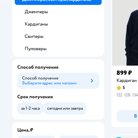
Джемперы
Кардиганы
Свитеры
Пуловеры
Способ получения
899 ₽
Способ получения
Кардиган 
Выберите адрес или магазин
Способ получения
5
Рейтинг:
122
128
13
Срок получения
за 1-2 часа
сегодня или завтра
В
Цена, ₽