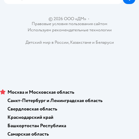
Блог
Карта сайта
Ветаптека
Контакты
Магазины сети
© 2026 ООО «ДМ»
•
Правовые условия пользования сайтом
Используем рекомендательные технологии
Детский мир в России
,
Казахстане
и
Беларуси
Москва и Московская область
Санкт-Петербург и Ленинградская область
Свердловская область
Краснодарский край
Башкортостан Республика
Самарская область