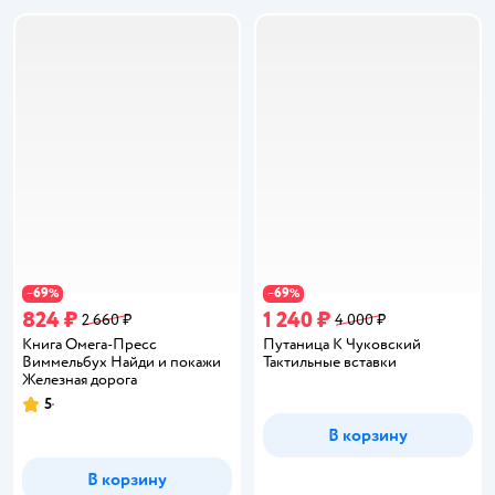
69
69
−
%
−
%
824 ₽
1 240 ₽
2 660 ₽
4 000 ₽
Книга Омега-Пресс
Путаница К Чуковский
Виммельбух Найди и покажи
Тактильные вставки
Железная дорога
5
Рейтинг:
В корзину
В корзину