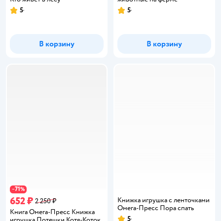
5
5
Рейтинг:
Рейтинг:
В корзину
В корзину
71
−
%
652 ₽
Книжка игрушка с ленточками
2 250 ₽
Омега-Пресс Пора спать
Книга Омега-Пресс Книжка
5
игрушка Потешки Котя-Коток