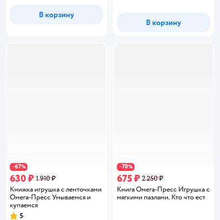
В корзину
В корзину
67
70
−
%
−
%
630 ₽
675 ₽
1 910 ₽
2 250 ₽
Книжка игрушка с ленточками
Книга Омега-Пресс Игрушка с
Омега-Пресс Умываемся и
мягкими пазлами. Кто что ест
купаемся
5
Рейтинг: