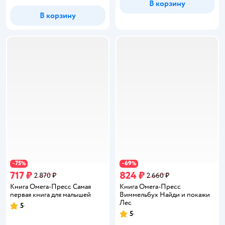
В корзину
В корзину
75
69
−
%
−
%
717 ₽
824 ₽
2 870 ₽
2 660 ₽
Книга Омега-Пресс Самая
Книга Омега-Пресс
первая книга для малышей
Виммельбух Найди и покажи
Лес
5
Рейтинг:
5
Рейтинг: