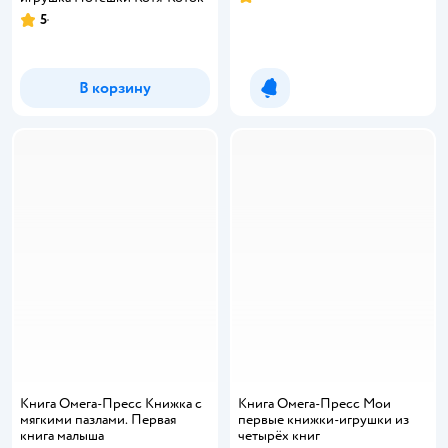
Рейтинг:
5
Рейтинг:
В корзину
Уведомить о появлении
Книга Омега-Пресс Книжка с
Книга Омега-Пресс Мои
мягкими пазлами. Первая
первые книжки-игрушки из
книга малыша
четырёх книг