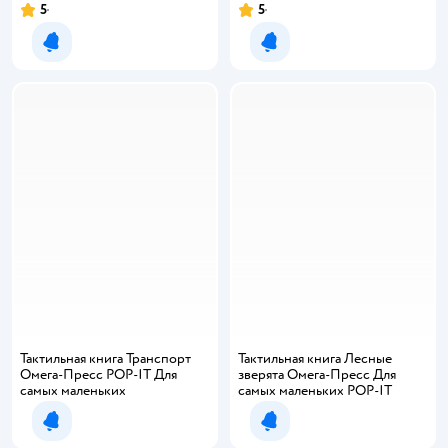
5
5
Рейтинг:
Рейтинг:
Уведомить о появлении
Уведомить о появлении
Тактильная книга Транспорт
Тактильная книга Лесные
Омега-Пресс POP-IT Для
зверята Омега-Пресс Для
самых маленьких
самых маленьких POP-IT
Уведомить о появлении
Уведомить о появлении