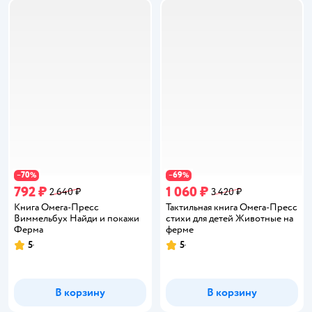
70
69
−
%
−
%
792 ₽
1 060 ₽
2 640 ₽
3 420 ₽
Книга Омега-Пресс
Тактильная книга Омега-Пресс
Виммельбух Найди и покажи
стихи для детей Животные на
Ферма
ферме
5
5
Рейтинг:
Рейтинг:
В корзину
В корзину