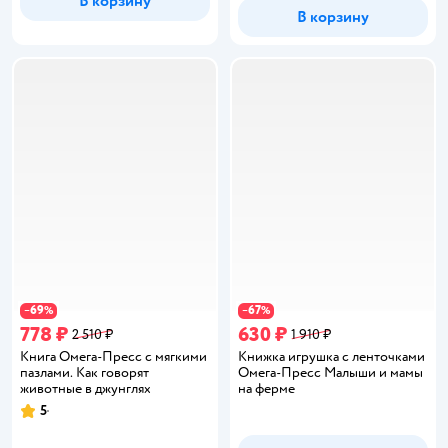
В корзину
В корзину
69
67
−
%
−
%
778 ₽
630 ₽
2 510 ₽
1 910 ₽
Книга Омега-Пресс с мягкими
Книжка игрушка с ленточками
пазлами. Как говорят
Омега-Пресс Малыши и мамы
животные в джунглях
на ферме
5
Рейтинг: