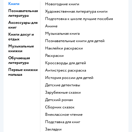
Книги
новогодние книги
Познавательная
художественная литература книги
литература
подготовка к школе лучшие пособия
Аксессуары для
Аниме
книг
музыкальная книга
Книги досуг и
отдых
познавательные книги для детей
Музыкальные
наклейки раскраски
книжки
раскраски
Обучающая
литература
кроссворды для детей
Первые книжки
антистресс раскраска
малыша
история россии для детей
детские детективы
зарубежные сказки
детский роман
сборник сказок
внеклассное чтение
подставка для книг
закладки