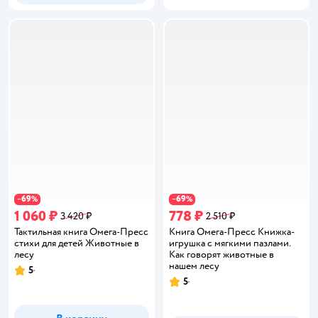
69
69
−
%
−
%
1 060 ₽
778 ₽
3 420 ₽
2 510 ₽
Тактильная книга Омега-Пресс
Книга Омега-Пресс Книжка-
стихи для детей Животные в
игрушка с мягкими пазлами.
лесу
Как говорят животные в
нашем лесу
5
Рейтинг:
5
Рейтинг: