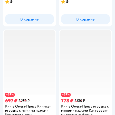
5
5
Рейтинг:
Рейтинг:
В корзину
В корзину
69
69
−
%
−
%
697 ₽
778 ₽
2 250 ₽
2 510 ₽
Книга Омега-Пресс Книжка-
Книга Омега-Пресс игрушка с
игрушка с мягкими пазлами
мягкими пазлами Как говорят
Кто живет в лесу
животные на ферме