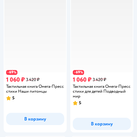
69
69
−
%
−
%
1 060 ₽
1 060 ₽
3 420 ₽
3 420 ₽
Тактильная книга Омега-Пресс
Тактильная книга Омега-Пресс
стихи Наши питомцы
стихи для детей Подводный
мир
5
Рейтинг:
5
Рейтинг:
В корзину
В корзину