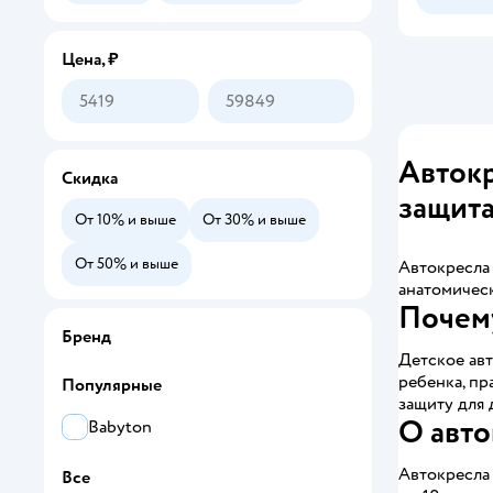
Цена, ₽
Автокр
Скидка
защита
От 10% и выше
От 30% и выше
От 50% и выше
Автокресла 
анатомичес
Почему
Бренд
Детское авт
ребенка, пр
Популярные
защиту для 
О авто
Babyton
Автокресла 
Все