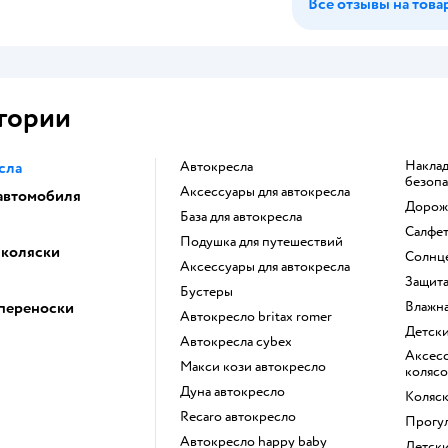
Все отзывы на това
гории
Накладка на ремень
сла
Автокресла
безоп
Аксессуары для автокресла
 автомобиля
Доро
База для автокресла
Салф
Подушка для путешествий
 коляски
Солнц
Аксессуары для автокресла
Защит
Бустеры
 переноски
Влажн
Автокресло britax romer
Детск
Автокресла cybex
Аксессуары для детских
Макси кози автокресло
колясо
Дуна автокресло
Коляс
Recaro автокресло
Прогу
Автокресло happy baby
Детск