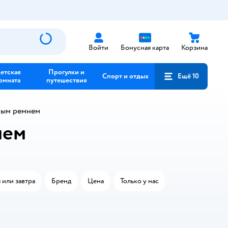
Войти
Бонусная карта
Корзина
етская
Прогулки и
Спорт и отдых
Ещё 10
омната
путешествия
рным ремнем
нем
 или завтра
Бренд
Цена
Только у нас