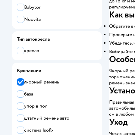
до 18 кг и 
регулируем
Babyton
Как вы
Nuovita
Обратите вн
Проверьте 
Тип автокресла
Убедитесь, 
кресло
Выбирайте м
Особе
Крепление
Якорный ре
торможении 
якорный ремень
ремень знач
Устано
база
Правильная 
упор в пол
автомобильн
см в любом 
штатный ремень авто
Уход
система Isofix
Чехлы авток