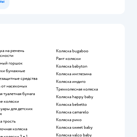
ры
Коляска bugaboo
асности
Рант коляски
жный горшок
Коляска babyton
етки бумажные
Коляска инглезина
езащитные средства
Коляска индиго
а от насекомых
Трехколесная коляска
ая туалетная бумага
Коляска happy baby
ие коляски
Коляска bebetto
Коляска camarelo
к
Коляска рико
ка трость
Коляска sweet baby
лочная коляска
Коляска valco baby
ие коляски 2 в 1