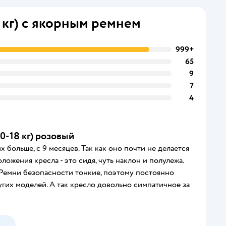
 кг) с якорным ремнем
999+
65
9
7
4
(0-18 кг) розовый
 больше, с 9 месяцев. Так как оно почти не делается
ложения кресла - это сидя, чуть наклон и полулежа.
 Ремни безопасности тонкие, поэтому постоянно
угих моделей. А так кресло довольно симпатичное за