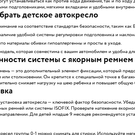
могут устанавливаться как против хода движения, так и по ход
ыми подголовниками, мягкими вкладками и удобными внутрен
брать детское автокресло
имание на соответствие стандартам безопасности, таким как E
наличие удобной системы регулировки подголовника и наклон
что материалы обивки гипоаллергенны и просты в уходе.
одель, которая совместима с вашим автомобилем и удобна для
нности системы с якорным ремнем
мень — это дополнительный элемент фиксации, который пред
или столкновении. Он крепится к специальной точке в багажн
ительно снижает нагрузку на шею ребенка и повышает общую 
вка
установка автокресла — ключевой фактор безопасности. Убед
ых ремней или системы ISOFIX. Проверьте натяжение якорного
направлении. Для детей младше 9 месяцев рекомендуется уст
ресел группы 0-1 можно снимать для стирки. Используйте мя