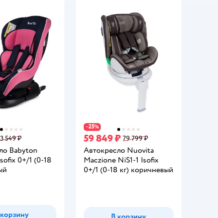
25
−
%
59 849 ₽
13 549 ₽
79 799 ₽
ло Babyton
Автокресло Nuovita
sofix 0+/1 (0-18
Maczione NiS1-1 Isofix
ый
0+/1 (0-18 кг) коричневый
 корзину
В корзину