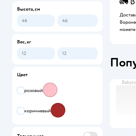
🚛 В
Высота, см
Доставл
Воронеж
можете 
Вес, кг
Поп
Цвет
Babyt
розовый
коричневый