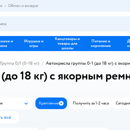
ре
Обмен и возврат
Канцтовары и
зники и
Игрушки и
Питание и
Д
товары для
иена
игры
кормление
к
школы
Группа 0/1 (0-18 кг)
Автокресла группы 0-1 (до 18 кг) с яко
(до 18 кг) с якорным рем
ые
Крепление
Получить за 1-2 часа
Сегодня
Популярные
Закрыть
ь всё