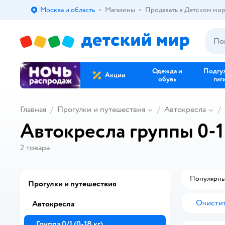
Москва и область
Магазины
Продавать в Детском ми
Выбор адреса доставки.
Одежда и
Подгу
Акции
обувь
гиг
Главная
Прогулки и путешествия
Автокресла
Автокресла группы 0-1 
2
товара
Популярн
Прогулки и путешествия
Очистит
Автокресла
Группа 0/1 (0-18 кг)