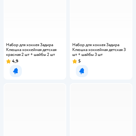
Набор для хоккея Задира
Набор для хоккея Задира
Клюшка хоккейная детская
Клюшка хоккейная детская 3
красная 2 шт + шайбы 2 шт
шт + шайбы 3 шт
4,9
5
Рейтинг:
Рейтинг:
Уведомить о появлении
Уведомить о появлении