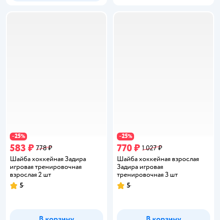
25
25
−
%
−
%
583 ₽
770 ₽
778 ₽
1 027 ₽
Шайба хоккейная Задира
Шайба хоккейная взрослая
игровая тренировочная
Задира игровая
взрослая 2 шт
тренировочная 3 шт
5
5
Рейтинг:
Рейтинг:
В корзину
В корзину