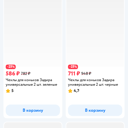
25
25
−
%
−
%
586 ₽
711 ₽
782 ₽
948 ₽
Чехлы для коньков Задира
Чехлы для коньков Задира
универсальные 2 шт. зеленые
универсальные 2 шт. черные
5
4,7
Рейтинг:
Рейтинг:
В корзину
В корзину