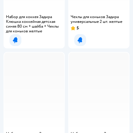
Набор для хоккея Задира
Чехлы для коньков Задира
Клюшка хоккейная детская
универсальные 2 шт. желтые
синяя 80 см + шайба + Чехлы
5
Рейтинг:
для коньков желтые
Уведомить о появлении
Уведомить о появлении