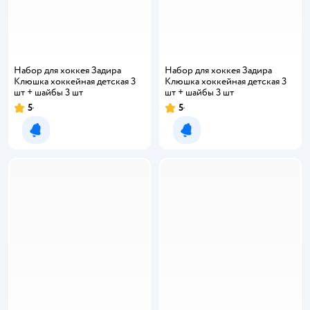
Набор для хоккея Задира
Набор для хоккея Задира
Клюшка хоккейная детская 3
Клюшка хоккейная детская 3
шт + шайбы 3 шт
шт + шайбы 3 шт
5
5
Рейтинг:
Рейтинг:
Уведомить о появлении
Уведомить о появлении