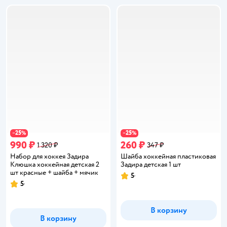
25
25
−
%
−
%
990 ₽
260 ₽
1 320 ₽
347 ₽
Набор для хоккея Задира
Шайба хоккейная пластиковая
Клюшка хоккейная детская 2
Задира детская 1 шт
шт красные + шайба + мячик
5
Рейтинг:
5
Рейтинг:
В корзину
В корзину