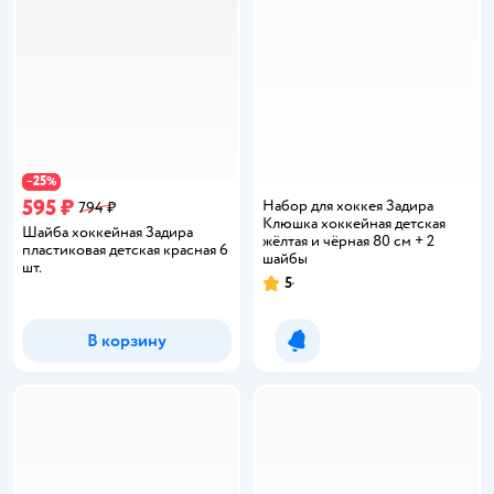
25
−
%
595 ₽
Набор для хоккея Задира
794 ₽
Клюшка хоккейная детская
Шайба хоккейная Задира
жёлтая и чёрная 80 см + 2
пластиковая детская красная 6
шайбы
шт.
5
Рейтинг:
В корзину
Уведомить о появлении