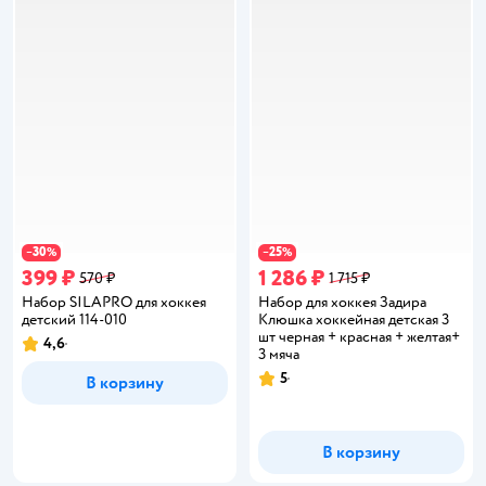
30
25
−
%
−
%
399 ₽
1 286 ₽
570 ₽
1 715 ₽
Набор SILAPRO для хоккея
Набор для хоккея Задира
детский 114-010
Клюшка хоккейная детская 3
шт черная + красная + желтая+
4,6
Рейтинг:
3 мяча
5
В корзину
Рейтинг:
В корзину