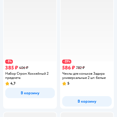
5
25
−
%
−
%
385 ₽
586 ₽
406 ₽
782 ₽
Набор Стром Хоккейный 2
Чехлы для коньков Задира
предмета
универсальные 2 шт. белые
4,7
5
Рейтинг:
Рейтинг:
В корзину
В корзину