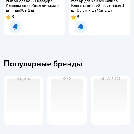
Набор для хоккея Задира
Набор для хоккея Задира
Клюшка хоккейная детская 3
Клюшка хоккейная детская 3
шт + шайбы 2 шт
шт 80 см и шайбы 2 шт
5
5
Рейтинг:
Рейтинг:
Уведомить о появлении
Уведомить о появлении
Популярные бренды
Задира
RGX
SILAPRO