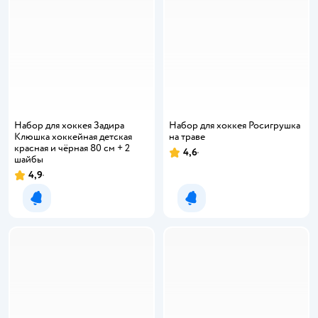
Набор для хоккея Задира
Набор для хоккея Росигрушка
Клюшка хоккейная детская
на траве
красная и чёрная 80 см + 2
4,6
Рейтинг:
шайбы
4,9
Рейтинг:
Уведомить о появлении
Уведомить о появлении