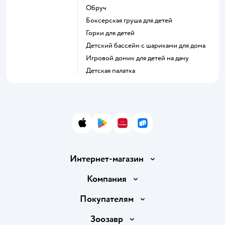
Обруч
Боксерская груша для детей
Горки для детей
Детский бассейн с шариками для дома
Игровой домик для детей на дачу
Детская палатка
App Store
Google Play
AppGallery
RuStore
Интернет-магазин
Доставка и оплата
Компания
Продавать в Детском мире
О компании
Покупателям
Обмен и возврат товара
Раскрытие информации
Бонусные карты
Зоозавр
Правила продажи