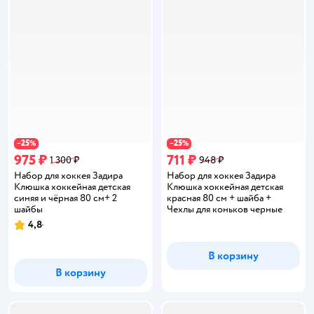
25
25
−
%
−
%
975 ₽
711 ₽
1 300 ₽
948 ₽
Набор для хоккея Задира
Набор для хоккея Задира
Клюшка хоккейная детская
Клюшка хоккейная детская
синяя и чёрная 80 см+ 2
красная 80 см + шайба +
шайбы
Чехлы для коньков черные
4,8
Рейтинг:
В корзину
В корзину