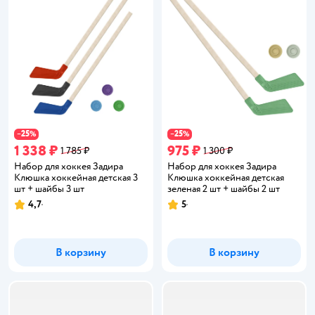
25
25
−
%
−
%
1 338 ₽
975 ₽
1 785 ₽
1 300 ₽
Набор для хоккея Задира
Набор для хоккея Задира
Клюшка хоккейная детская 3
Клюшка хоккейная детская
шт + шайбы 3 шт
зеленая 2 шт + шайбы 2 шт
4,7
5
Рейтинг:
Рейтинг:
В корзину
В корзину