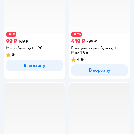
41
47
−
%
−
%
99 ₽
419 ₽
169 ₽
799 ₽
Мыло Synergetic 90 г
Гель для стирки Synergetic
Pure 1.5 л
5
Рейтинг:
4,8
Рейтинг:
В корзину
В корзину