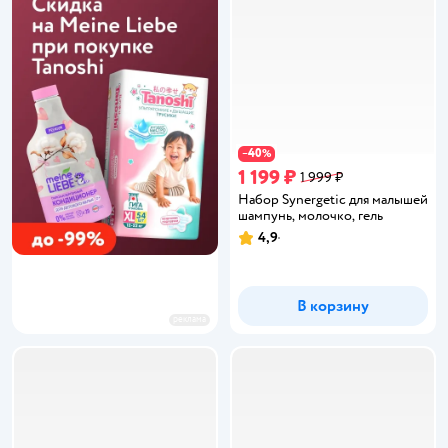
40
−
%
1 199 ₽
1 999 ₽
Набор Synergetic для малышей
шампунь, молочко, гель
4,9
Рейтинг:
В корзину
реклама