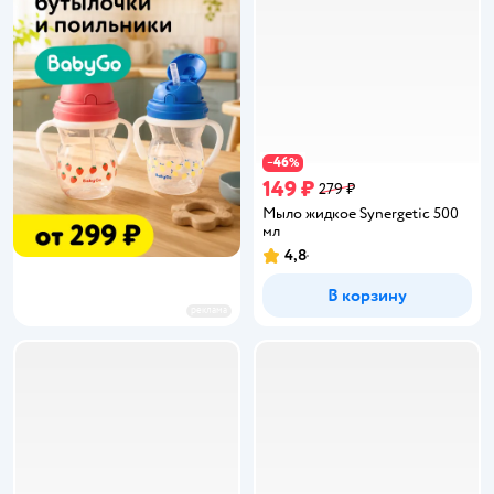
46
−
%
149 ₽
279 ₽
Мыло жидкое Synergetic 500
мл
4,8
Рейтинг:
В корзину
реклама