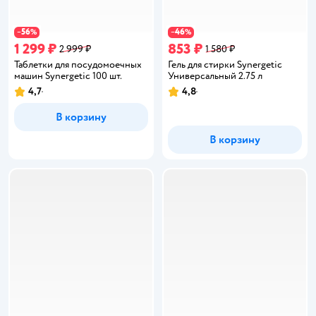
56
46
−
%
−
%
1 299 ₽
853 ₽
2 999 ₽
1 580 ₽
Таблетки для посудомоечных
Гель для стирки Synergetic
машин Synergetic 100 шт.
Универсальный 2.75 л
4,7
4,8
Рейтинг:
Рейтинг:
В корзину
В корзину