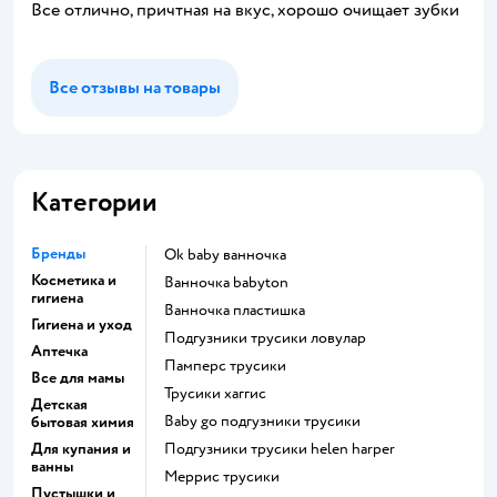
Все отлично, причтная на вкус, хорошо очищает зубки
Все отзывы на товары
Категории
Бренды
ok baby ванночка
Косметика и
ванночка babyton
гигиена
ванночка пластишка
Гигиена и уход
подгузники трусики ловулар
Аптечка
памперс трусики
Все для мамы
трусики хаггис
Детская
baby go подгузники трусики
бытовая химия
Для купания и
подгузники трусики helen harper
ванны
меррис трусики
Пустышки и