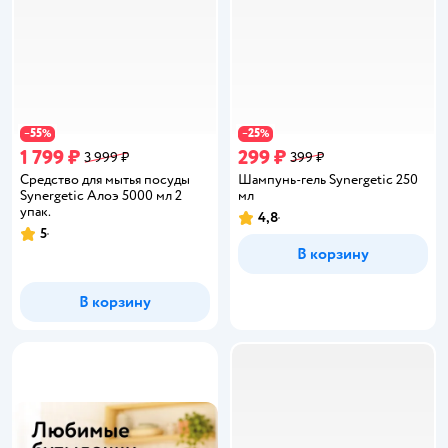
55
25
−
%
−
%
1 799 ₽
299 ₽
3 999 ₽
399 ₽
Средство для мытья посуды
Шампунь-гель Synergetic 250
Synergetic Алоэ 5000 мл 2
мл
упак.
4,8
Рейтинг:
5
Рейтинг:
В корзину
В корзину