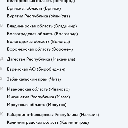
Белгородская область
(Белгород)
Брянская область
(Брянск)
Бурятия Республика
(Улан-Удэ)
В
Владимирская область
(Владимир)
Волгоградская область
(Волгоград)
Вологодская область
(Вологда)
Воронежская область
(Воронеж)
Д
Дагестан Республика
(Махачкала)
Е
Еврейская АО
(Биробиджан)
З
Забайкальский край
(Чита)
И
Ивановская область
(Иваново)
Ингушетия Республика
(Магас)
Иркутская область
(Иркутск)
К
Кабардино-Балкарская Республика
(Нальчик)
Калининградская область
(Калининград)