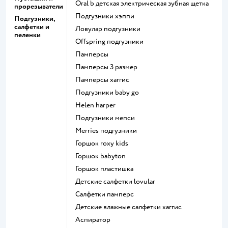
oral b детская электрическая зубная щетка
прорезыватели
подгузники хэппи
Подгузники,
салфетки и
ловулар подгузники
пеленки
offspring подгузники
памперсы
памперсы 3 размер
памперсы хаггис
подгузники baby go
helen harper
подгузники мепси
merries подгузники
горшок roxy kids
горшок babyton
горшок пластишка
детские салфетки lovular
салфетки памперс
детские влажные салфетки хаггис
аспиратор