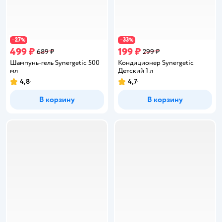
27
33
−
%
−
%
499 ₽
199 ₽
689 ₽
299 ₽
Шампунь-гель Synergetic 500
Кондиционер Synergetic
мл
Детский 1 л
4,8
4,7
Рейтинг:
Рейтинг:
В корзину
В корзину