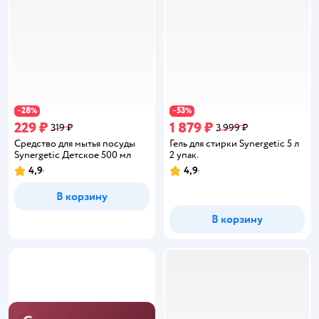
28
53
−
%
−
%
229 ₽
1 879 ₽
319 ₽
3 999 ₽
Средство для мытья посуды
Гель для стирки Synergetic 5 л
Synergetic Детское 500 мл
2 упак.
4,9
4,9
Рейтинг:
Рейтинг:
В корзину
В корзину