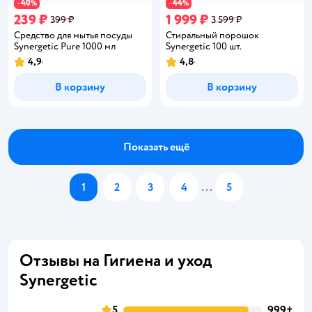
40
44
−
%
−
%
239 ₽
1 999 ₽
399 ₽
3 599 ₽
Средство для мытья посуды
Стиральный порошок
Synergetic Pure 1000 мл
Synergetic 100 шт.
4,9
4,8
Рейтинг:
Рейтинг:
В корзину
В корзину
Показать ещё
1
2
3
4
...
5
Отзывы на Гигиена и уход
Synergetic
5
999+