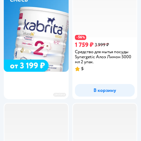
56
−
%
1 759 ₽
3 999 ₽
Средство для мытья посуды
Synergetic Алоэ Лимон 5000
мл 2 упак.
5
Рейтинг:
В корзину
реклама