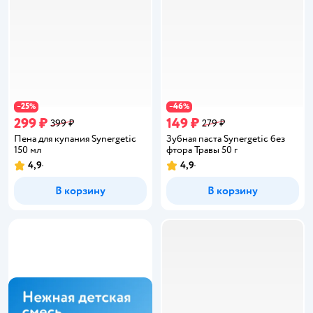
25
46
−
%
−
%
299 ₽
149 ₽
399 ₽
279 ₽
Пена для купания Synergetic
Зубная паста Synergetic без
150 мл
фтора Травы 50 г
4,9
4,9
Рейтинг:
Рейтинг:
В корзину
В корзину