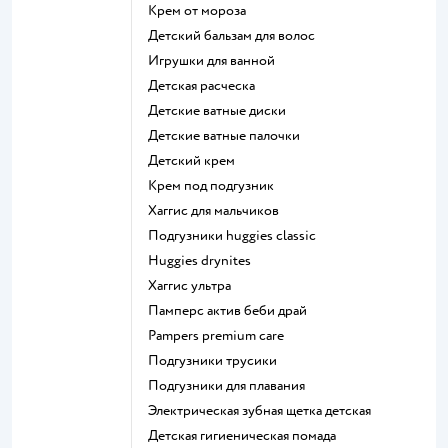
крем от мороза
детский бальзам для волос
игрушки для ванной
детская расческа
детские ватные диски
детские ватные палочки
детский крем
крем под подгузник
хаггис для мальчиков
подгузники huggies classic
huggies drynites
хаггис ультра
памперс актив беби драй
pampers premium care
подгузники трусики
подгузники для плавания
электрическая зубная щетка детская
детская гигиеническая помада