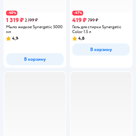
40
47
−
%
−
%
1 319 ₽
419 ₽
2 199 ₽
799 ₽
Мыло жидкое Synergetic 5000
Гель для стирки Synergetic
мл
Color 1.5 л
4,9
4,8
Рейтинг:
Рейтинг:
В корзину
В корзину