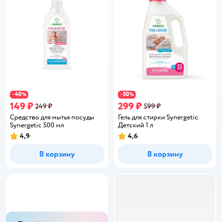
40
50
−
%
−
%
149 ₽
299 ₽
249 ₽
599 ₽
Средство для мытья посуды
Гель для стирки Synergetic
Synergetic 500 мл
Детский 1 л
4,9
4,6
Рейтинг:
Рейтинг:
В корзину
В корзину