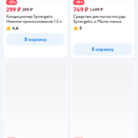
25
50
−
%
−
%
299 ₽
749 ₽
399 ₽
1 499 ₽
Кондиционер Synergetic
Средство для мытья посуды
Нежное прикосновение 1.5 л
Synergetic и Мыло-пенка
4,6
5
Рейтинг:
Рейтинг:
В корзину
В корзину