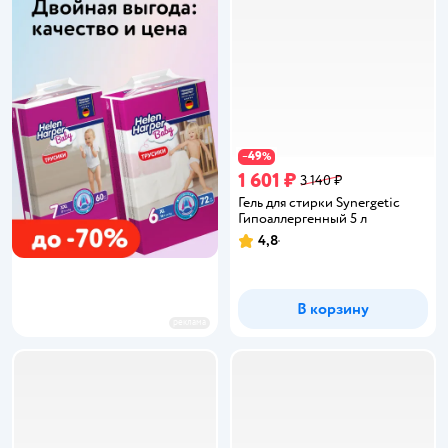
49
−
%
1 601 ₽
3 140 ₽
Гель для стирки Synergetic
Гипоаллергенный 5 л
4,8
Рейтинг:
В корзину
реклама