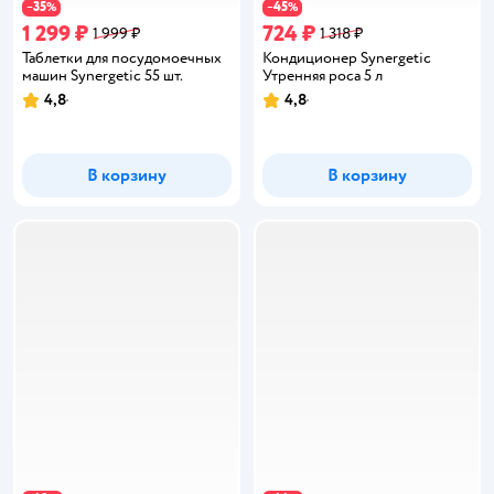
35
45
−
%
−
%
1 299 ₽
724 ₽
1 999 ₽
1 318 ₽
Таблетки для посудомоечных
Кондиционер Synergetic
машин Synergetic 55 шт.
Утренняя роса 5 л
4,8
4,8
Рейтинг:
Рейтинг:
В корзину
В корзину