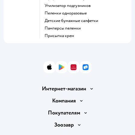
утилизатор подгузников
пеленки одноразовые
детские бумажные салфетки
памперсы пеленки
присыпка крем
App Store
Google Play
AppGallery
RuStore
Интернет-магазин
Доставка и оплата
Компания
Продавать в Детском мире
О компании
Покупателям
Обмен и возврат товара
Раскрытие информации
Бонусные карты
Зоозавр
Правила продажи
Инвесторам
Электронные подарочные карты
Промокоды