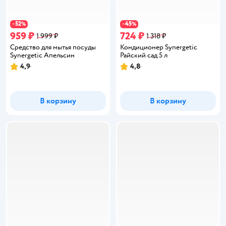
52
45
−
%
−
%
959 ₽
724 ₽
1 999 ₽
1 318 ₽
Средство для мытья посуды
Кондиционер Synergetic
Synergetic Апельсин
Райский сад 5 л
4,9
4,8
Рейтинг:
Рейтинг:
В корзину
В корзину