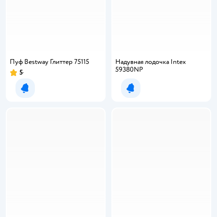
Пуф Bestway Глиттер 75115
Надувная лодочка Intex
59380NP
5
Рейтинг:
Уведомить о появлении
Уведомить о появлении