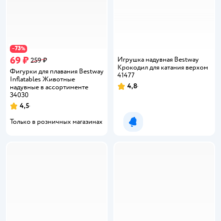
73
−
%
69 ₽
Игрушка надувная Bestway
259 ₽
Крокодил для катания верхом
Фигурки для плавания Bestway
41477
Inflatables Животные
4,8
надувные в ассортименте
Рейтинг:
34030
4,5
Рейтинг:
Только в розничных магазинах
Уведомить о появлении