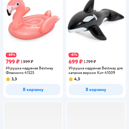
60
61
−
%
−
%
799 ₽
699 ₽
1 999 ₽
1 799 ₽
Игрушка надувная Bestway
Игрушка надувная Bestway для
Фламинго 41525
катания верхом Кит 41009
3,3
4,3
Рейтинг:
Рейтинг:
В корзину
В корзину