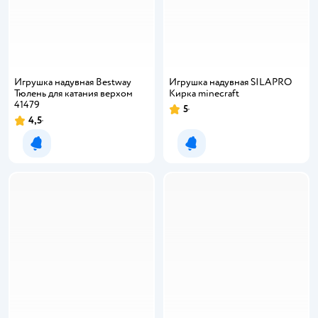
Игрушка надувная Bestway
Игрушка надувная SILAPRO
Тюлень для катания верхом
Кирка minecraft
41479
5
Рейтинг:
4,5
Рейтинг:
Уведомить о появлении
Уведомить о появлении