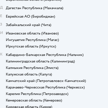
Д
Дагестан Республика
(Махачкала)
Е
Еврейская АО
(Биробиджан)
З
Забайкальский край
(Чита)
И
Ивановская область
(Иваново)
Ингушетия Республика
(Магас)
Иркутская область
(Иркутск)
К
Кабардино-Балкарская Республика
(Нальчик)
Калининградская область
(Калининград)
Калмыкия Республика
(Элиста)
Калужская область
(Калуга)
Камчатский край
(Петропавловск-Камчатский)
Карачаево-Черкесская Республика
(Черкесск)
Карелия Республика
(Петрозаводск)
Кемеровская область
(Кемерово)
Кировская область
(Киров)