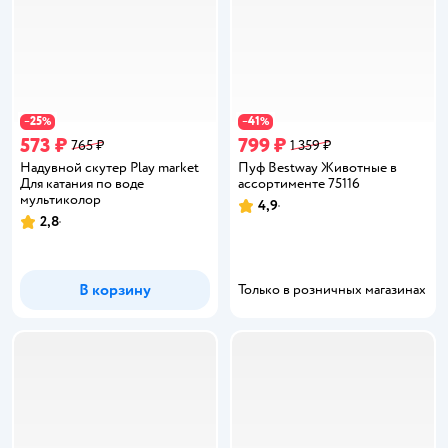
25
41
−
%
−
%
573 ₽
799 ₽
765 ₽
1 359 ₽
Надувной скутер Play market
Пуф Bestway Животные в
Для катания по воде
ассортименте 75116
мультиколор
4,9
Рейтинг:
2,8
Рейтинг:
В корзину
Только в розничных магазинах