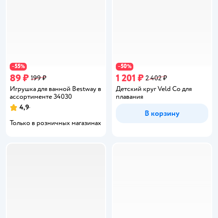
55
50
−
%
−
%
89 ₽
1 201 ₽
199 ₽
2 402 ₽
Игрушка для ванной Bestway в
Детский круг Veld Co для
ассортименте 34030
плавания
4,9
Рейтинг:
В корзину
Только в розничных магазинах