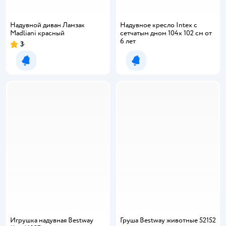
Надувной диван Ламзак
Надувное кресло Intex с
Madliani красный
сетчатым дном 104х 102 см от
6 лет
3
Рейтинг:
Уведомить о появлении
Уведомить о появлении
Игрушка надувная Bestway
Груша Bestway животные 52152