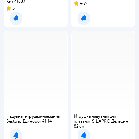
Кит 41037
4,7
Рейтинг:
5
Рейтинг:
Уведомить о появлении
Уведомить о появлении
Надувная игрушка-наездник
Игрушка надувная для
Bestway Единорог 41114
плавания SILAPRO Дельфин
82 см
Уведомить о появлении
Уведомить о появлении