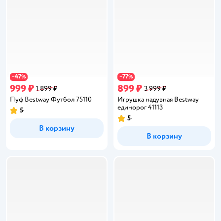
47
77
−
%
−
%
999 ₽
899 ₽
1 899 ₽
3 999 ₽
Пуф Bestway Футбол 75110
Игрушка надувная Bestway
единорог 41113
5
Рейтинг:
5
Рейтинг:
В корзину
В корзину