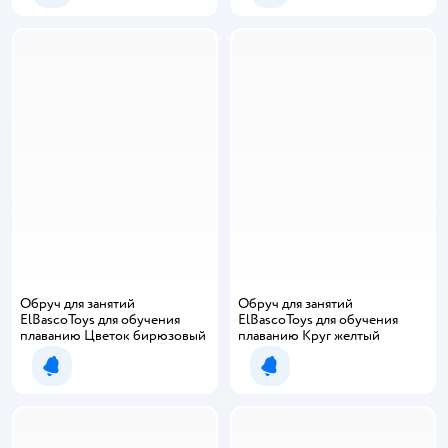
Обруч для занятий
Обруч для занятий
ElBascoToys для обучения
ElBascoToys для обучения
плаванию Цветок бирюзовый
плаванию Круг желтый
Уведомить о появлении
Уведомить о появлении