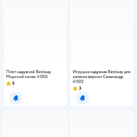
Плот надувной Bestway
Игрушка надувная Bestway для
Морской конек 41505
катания верхом Саламандр
41502
5
Рейтинг:
3
Рейтинг:
Уведомить о появлении
Уведомить о появлении