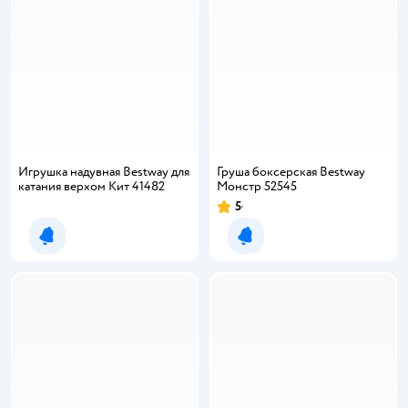
Игрушка надувная Bestway для
Груша боксерская Bestway
катания верхом Кит 41482
Монстр 52545
5
Рейтинг:
Уведомить о появлении
Уведомить о появлении