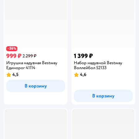
56
−
%
999 ₽
1 399 ₽
2 299 ₽
Игрушка надувная Bestway
Набор надувной Bestway
Единорог 41114
Воллейбол 52133
4,5
4,6
Рейтинг:
Рейтинг:
В корзину
В корзину