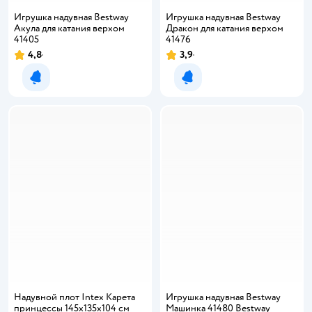
Игрушка надувная Bestway
Игрушка надувная Bestway
Акула для катания верхом
Дракон для катания верхом
41405
41476
4,8
3,9
Рейтинг:
Рейтинг:
Уведомить о появлении
Уведомить о появлении
Надувной плот Intex Карета
Игрушка надувная Bestway
принцессы 145х135х104 см
Машинка 41480 Bestway