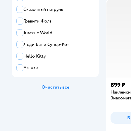
Проф-Пресс
Сказочный патруль
Школа Семи Гномов
Гравити Фолз
Все
Jurassic World
Panini
Леди Баг и Супер-Кот
Abumba
Hello Kitty
Afi Design
Ам ням
ALBUS CORVUS
899 ₽
Очистить всё
Amabook
Наклейки 
Знакомьте
ArtFox
ArtFox STUDY
В
Attache