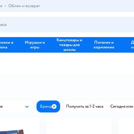
ре
Обмен и возврат
Канцтовары и
зники и
Игрушки и
Питание и
Д
товары для
иена
игры
кормление
к
школы
ые
Бренд
Получить за 1-2 часа
Сегодня или 
Популярные
Закрыть