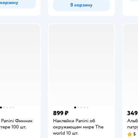
 корзину
В корзину
899 ₽
349
 Panini Финник
Наклейки Panini об
Альб
тере 100 шт.
окружающем мире The
патру
world 10 шт.
5
Рейт