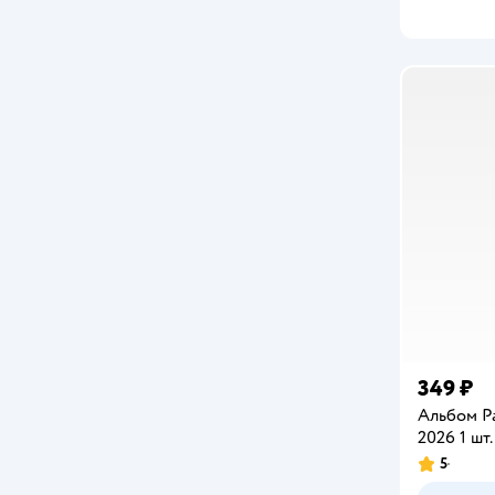
Attache Selection
Attivio
AXLER
B and H
Baby Honey
BabyGo
Bambinic
Barbie
BAZUMI
349 ₽
Альбом Pa
BELLA VISTA
2026 1 шт.
Belles Lettres
5
Рейтинг: