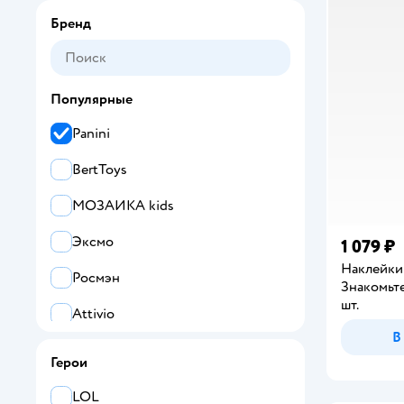
Бренд
Популярные
Panini
BertToys
МОЗАИКА kids
Эксмо
1 079 ₽
Наклейки 
Росмэн
Знакомьт
шт.
Attivio
В
АСТ
Герои
УМка
LOL