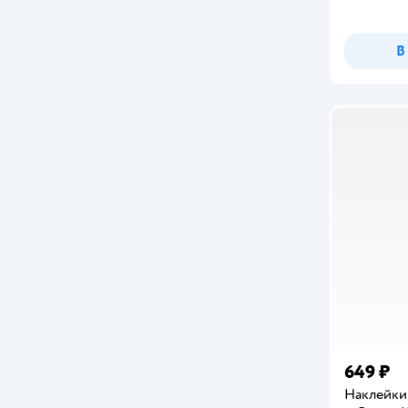
Clever
Coverlis
В
Crayola
Daisy Design
DeAgostini
DEVAR
deVENTE
Dine Trin
DinosArt
Disney
Disney Frozen
649 ₽
Наклейки 
Disney Princess