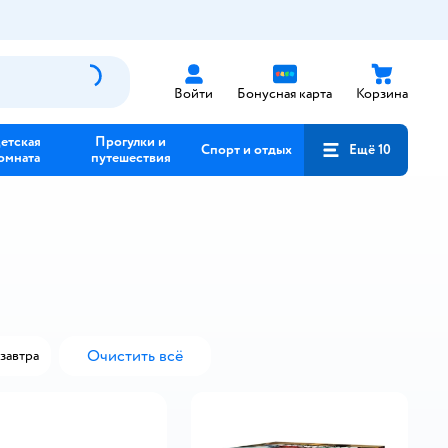
Войти
Бонусная карта
Корзина
етская
Прогулки и
Спорт и отдых
Ещё 10
омната
путешествия
Очистить всё
завтра