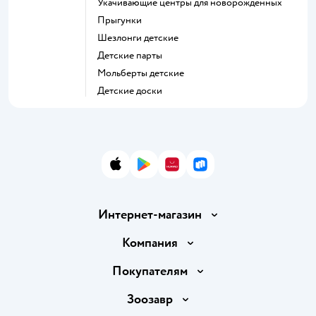
Укачивающие центры для новорожденных
Прыгунки
Шезлонги детские
Детские парты
Мольберты детские
Детские доски
App Store
Google Play
AppGallery
RuStore
Интернет-магазин
Доставка и оплата
Компания
Продавать в Детском мире
О компании
Покупателям
Обмен и возврат товара
Раскрытие информации
Бонусные карты
Зоозавр
Правила продажи
Инвесторам