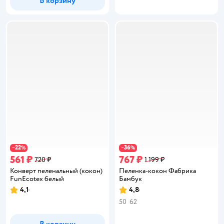
В корзину
22
36
−
%
−
%
561 ₽
767 ₽
720 ₽
1 199 ₽
Конверт пеленальный (кокон)
Пеленка-кокон Фабрика
FunEcotex белый
Бамбук
4,1
4,8
Рейтинг:
Рейтинг:
50
62
В корзину