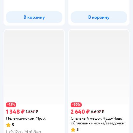
В корзину
В корзину
15
60
−
%
−
%
1 348 ₽
2 640 ₽
1 587 ₽
6 602 ₽
Пелёнка-кокон Mjolk
Спальный мешок Чудо-Чадо
«Сплюшик» ночка/звездочки
5
Рейтинг:
5
Рейтинг:
L (9-12кг)
M (6-9кг)