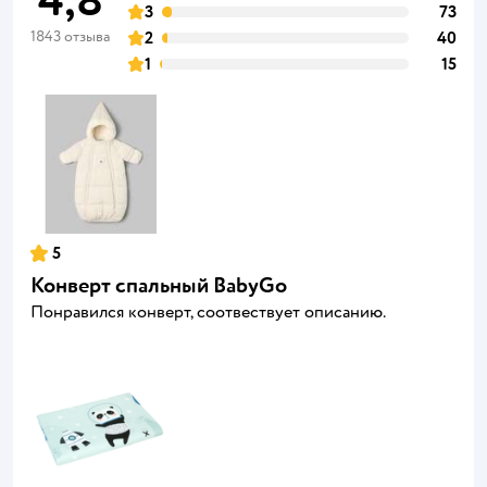
4,8
3
73
1843 отзыва
2
40
1
15
5
Конверт спальный BabyGo
Понравился конверт, соотвествует описанию.