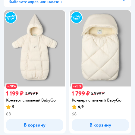
Выберите адрес или магазин
Способ получения
70
70
−
%
−
%
1 199 ₽
1 799 ₽
3 999 ₽
5 999 ₽
Конверт спальный BabyGo
Конверт спальный BabyGo
5
4,9
Рейтинг:
Рейтинг:
68
68
В корзину
В корзину