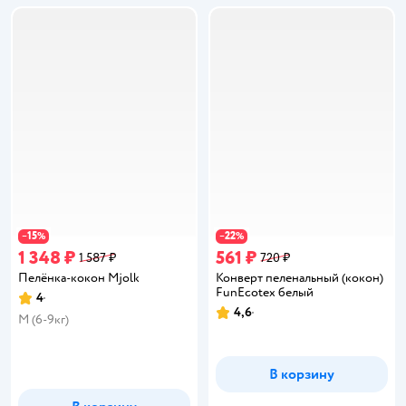
15
22
−
%
−
%
1 348 ₽
561 ₽
1 587 ₽
720 ₽
Пелёнка-кокон Mjolk
Конверт пеленальный (кокон)
FunEcotex белый
4
Рейтинг:
4,6
Рейтинг:
M (6-9кг)
В корзину