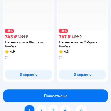
38
36
−
%
−
%
743 ₽
767 ₽
1 199 ₽
1 199 ₽
Пеленка кокон Фабрика
Пеленка-кокон Фабрика
Бамбук
Бамбук
4,9
4,3
Рейтинг:
Рейтинг:
74
74
В корзину
В корзину
Показать ещё
1
2
3
4
...
6