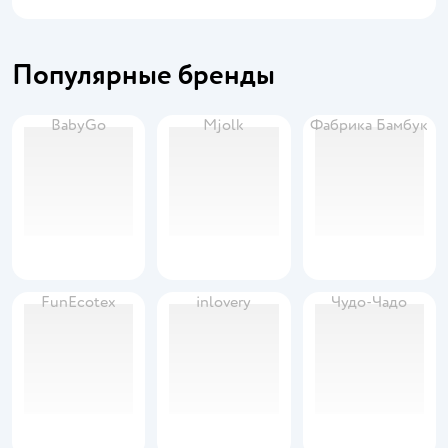
Популярные бренды
BabyGo
Mjolk
Фабрика Бамбук
FunEcotex
inlovery
Чудо-Чадо