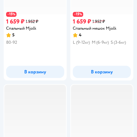
15
15
−
%
−
%
1 659 ₽
1 659 ₽
1 952 ₽
1 952 ₽
Спальный Mjolk
Спальный мешок Mjolk
5
4
Рейтинг:
Рейтинг:
80-92
L (9-12кг)
M (6-9кг)
S (3-6кг)
В корзину
В корзину