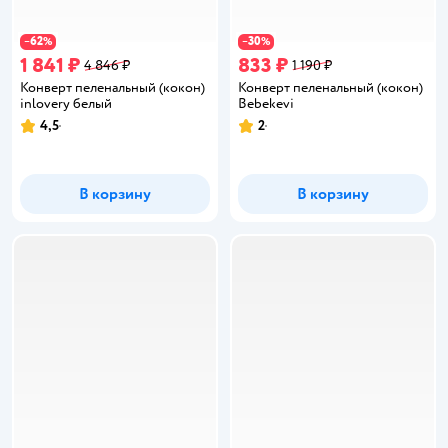
62
30
−
%
−
%
1 841 ₽
833 ₽
4 846 ₽
1 190 ₽
Конверт пеленальный (кокон)
Конверт пеленальный (кокон)
inlovery белый
Bebekevi
4,5
2
Рейтинг:
Рейтинг:
В корзину
В корзину