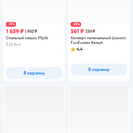
15
22
−
%
−
%
1 659 ₽
561 ₽
1 952 ₽
720 ₽
Спальный мешок Mjolk
Конверт пеленальный (кокон)
FunEcotex белый
S (3-6кг)
4,4
Рейтинг:
В корзину
В корзину