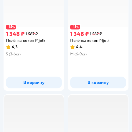
15
15
−
%
−
%
1 348 ₽
1 348 ₽
1 587 ₽
1 587 ₽
Пелёнка-кокон Mjolk
Пелёнка-кокон Mjolk
4,3
4,4
Рейтинг:
Рейтинг:
S (3-6кг)
M (6-9кг)
В корзину
В корзину