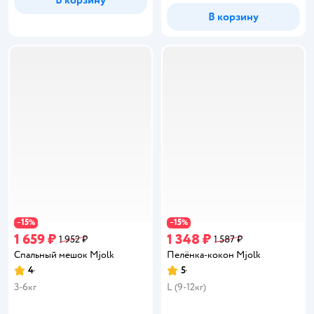
В корзину
15
15
−
%
−
%
1 659 ₽
1 348 ₽
1 952 ₽
1 587 ₽
Спальный мешок Mjolk
Пелёнка-кокон Mjolk
4
5
Рейтинг:
Рейтинг:
3-6кг
L (9-12кг)