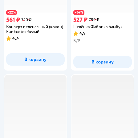
22
34
−
%
−
%
561 ₽
527 ₽
720 ₽
799 ₽
Конверт пеленальный (кокон)
Пелёнка Фабрика Бамбук
FunEcotex белый
4,9
Рейтинг:
4,7
Рейтинг:
Б/Р
В корзину
В корзину