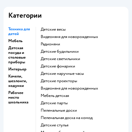
Категории
Техника для
Детские весы
детей
Видеоняня для новорожденных
Мебель
Радионяни
Детская
Детские будильники
посуда и
столовые
Детские светильники
приборы
Детские фонарики
Интерьер
Детские наручные часы
Качели,
шезлонги,
Детские проекторы
ходунки
Видеоняня для новорожденных
Рабочее
Мебель детская
место
школьника
Детские парты
Пеленальные доски
Пеленальная доска на комод
Детские стулья