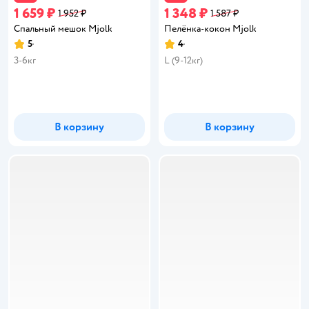
1 659 ₽
1 348 ₽
1 952 ₽
1 587 ₽
Спальный мешок Mjolk
Пелёнка-кокон Mjolk
5
4
Рейтинг:
Рейтинг:
3-6кг
L (9-12кг)
В корзину
В корзину