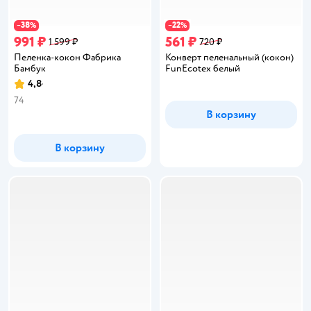
38
22
−
%
−
%
991 ₽
561 ₽
1 599 ₽
720 ₽
Пеленка-кокон Фабрика
Конверт пеленальный (кокон)
Бамбук
FunEcotex белый
4,8
Рейтинг:
74
В корзину
В корзину