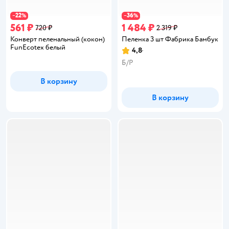
22
36
−
%
−
%
561 ₽
1 484 ₽
720 ₽
2 319 ₽
Конверт пеленальный (кокон)
Пеленка 3 шт Фабрика Бамбук
FunEcotex белый
4,8
Рейтинг:
Б/Р
В корзину
В корзину