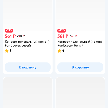
22
22
−
%
−
%
561 ₽
561 ₽
720 ₽
720 ₽
Конверт пеленальный (кокон)
Конверт пеленальный (кокон)
FunEcotex серый
FunEcotex белый
5
4
Рейтинг:
Рейтинг:
В корзину
В корзину