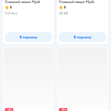
Спальный мешок Mjolk
Спальный мешок Mjolk
5
5
Рейтинг:
Рейтинг:
S (3-6кг)
58-68
В корзину
В корзину
15
15
−
%
−
%