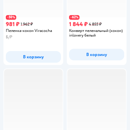
50
62
−
%
−
%
981 ₽
1 844 ₽
1 962 ₽
4 855 ₽
Пеленка-кокон Viracocha
Конверт пеленальный (кокон)
inlovery белый
Б/Р
В корзину
В корзину