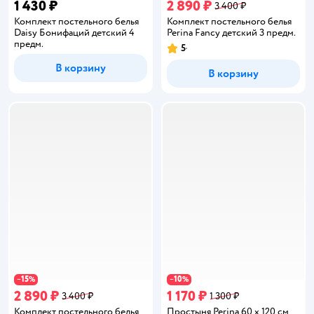
1 430 ₽
2 890 ₽
3 400 ₽
Комплект постельного белья
Комплект постельного белья
Daisy Бонифаций детский 4
Perina Fancy детский 3 предм.
предм.
5
Рейтинг:
В корзину
В корзину
15
10
−
%
−
%
2 890 ₽
1 170 ₽
3 400 ₽
1 300 ₽
Комплект постельного белья
Простыня Perina 60 x 120 см