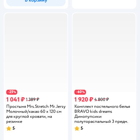
В корзину
25
60
−
%
−
%
1 041 ₽
1 920 ₽
1 389 ₽
4 800 ₽
Простыня Mrs.Stretch Mr.Jersy
Комплект постельного белья
Молочный/какао 60 x 120 см
BRAVO kids dreams
для круглой кровати, на
Динопупсики
резинке
полутораспальный 3 предм.
5
5
Рейтинг:
Рейтинг: