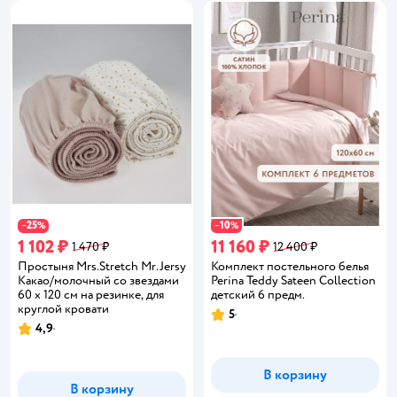
25
10
−
%
−
%
1 102 ₽
11 160 ₽
1 470 ₽
12 400 ₽
Простыня Mrs.Stretch Mr.Jersy
Комплект постельного белья
Какао/молочный со звездами
Perina Teddy Sateen Collection
60 x 120 см на резинке, для
детский 6 предм.
круглой кровати
5
Рейтинг:
4,9
Рейтинг:
В корзину
В корзину