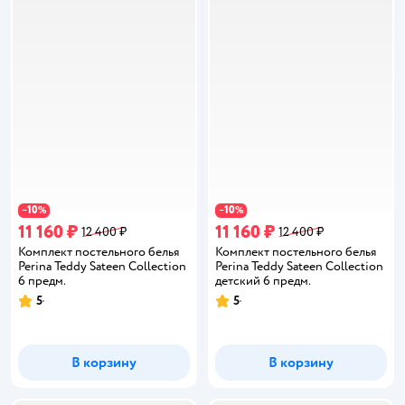
10
10
−
%
−
%
11 160 ₽
11 160 ₽
12 400 ₽
12 400 ₽
Комплект постельного белья
Комплект постельного белья
Perina Teddy Sateen Collection
Perina Teddy Sateen Collection
6 предм.
детский 6 предм.
5
5
Рейтинг:
Рейтинг:
В корзину
В корзину