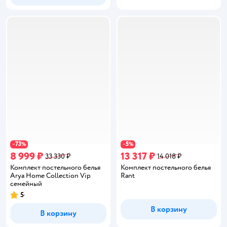
73
5
−
%
−
%
8 999 ₽
13 317 ₽
33 330 ₽
14 018 ₽
Комплект постельного белья
Комплект постельного белья
Arya Home Collection Vip
Rant
семейный
5
Рейтинг:
В корзину
В корзину