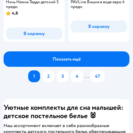
Ночь Нежна Тедди детский 3
PAVLine Вишня в воде евро 4
предм.
предм.
4,8
Рейтинг:
В корзину
В корзину
Показать ещё
1
2
3
4
...
47
Уютные комплекты для сна малышей:
детское постельное белье 🐰
Наш ассортимент включает в себя разнообразные
комплекты детского постельного белья, обеспечивающие