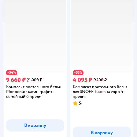
54
55
−
%
−
%
9 660 ₽
4 095 ₽
21 000 ₽
9 100 ₽
Комплект постельного белья
Комплект постельного белья
Monocolor сатин графит
для SNOFF Тициана евро 4
семейный 6 предм.
предм.
5
Рейтинг:
В корзину
В корзину