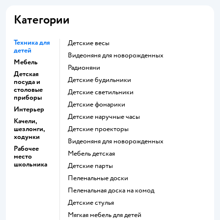
Категории
Техника для
Детские весы
детей
Видеоняня для новорожденных
Мебель
Радионяни
Детская
Детские будильники
посуда и
столовые
Детские светильники
приборы
Детские фонарики
Интерьер
Детские наручные часы
Качели,
шезлонги,
Детские проекторы
ходунки
Видеоняня для новорожденных
Рабочее
Мебель детская
место
школьника
Детские парты
Пеленальные доски
Пеленальная доска на комод
Детские стулья
Мягкая мебель для детей