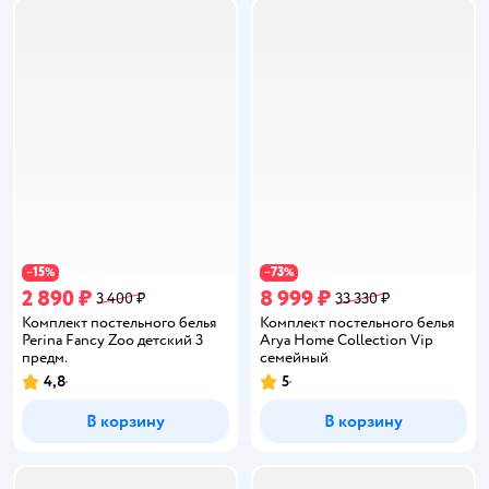
15
73
−
%
−
%
2 890 ₽
8 999 ₽
3 400 ₽
33 330 ₽
Комплект постельного белья
Комплект постельного белья
Perina Fancy Zoo детский 3
Arya Home Collection Vip
предм.
семейный
4,8
5
Рейтинг:
Рейтинг:
В корзину
В корзину