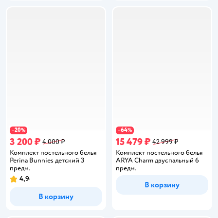
20
64
−
%
−
%
3 200 ₽
15 479 ₽
4 000 ₽
42 999 ₽
Комплект постельного белья
Комплект постельного белья
Perina Bunnies детский 3
ARYA Charm двуспальный 6
предм.
предм.
4,9
Рейтинг:
В корзину
В корзину