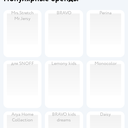
Mrs.Stretch
BRAVO
Perina
Mr.Jersy
для SNOFF
Lemony kids
Monocolor
Arya Home
BRAVO kids
Daisy
Collection
dreams