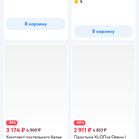
5
Рейтинг:
В корзину
В корзину
54
40
−
%
−
%
3 174 ₽
2 911 ₽
6 900 ₽
4 853 ₽
Комплект постельного белья
Простыня XLOПка Олени |