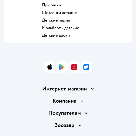
Прыгунки
Шезлонги детские
Детские парты
Мольберты детские
Детские доски
App Store
Google Play
AppGallery
RuStore
Интернет-магазин
Доставка и оплата
Компания
Продавать в Детском мире
О компании
Покупателям
Обмен и возврат товара
Раскрытие информации
Бонусные карты
Зоозавр
Правила продажи
Инвесторам
Электронные подарочные карты
Промокоды