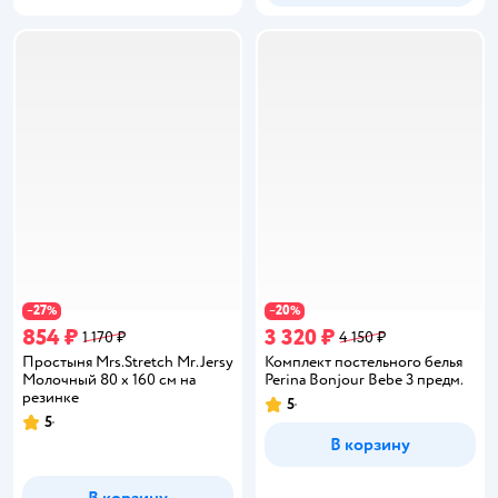
27
20
−
%
−
%
854 ₽
3 320 ₽
1 170 ₽
4 150 ₽
Простыня Mrs.Stretch Mr.Jersy
Комплект постельного белья
Молочный 80 x 160 см на
Perina Bonjour Bebe 3 предм.
резинке
5
Рейтинг:
5
Рейтинг:
В корзину