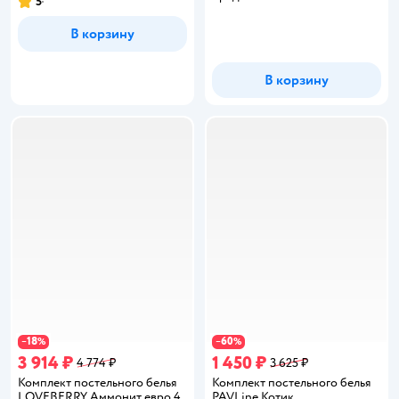
5
Рейтинг:
В корзину
В корзину
18
60
−
%
−
%
3 914 ₽
1 450 ₽
4 774 ₽
3 625 ₽
Комплект постельного белья
Комплект постельного белья
LOVEBERRY Аммонит евро 4
PAVLine Котик