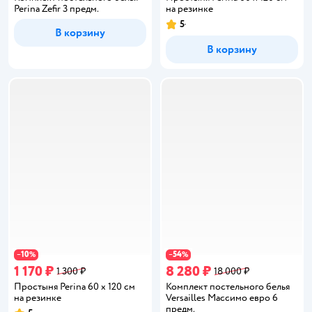
Perina Zefir 3 предм.
на резинке
5
Рейтинг:
В корзину
В корзину
10
54
−
%
−
%
1 170 ₽
8 280 ₽
1 300 ₽
18 000 ₽
Простыня Perina 60 x 120 см
Комплект постельного белья
на резинке
Versailles Массимо евро 6
предм.