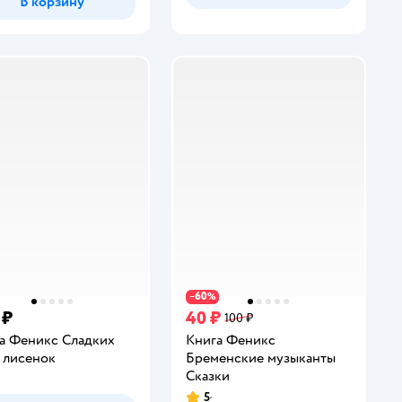
В корзину
60
−
%
 ₽
40 ₽
100 ₽
а Феникс Сладких
Книга Феникс
 лисенок
Бременские музыканты
Сказки
инг:
5