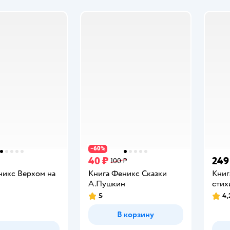
60
−
%
40 ₽
249
100 ₽
никс Верхом на
Книга Феникс Сказки
Книг
А.Пушкин
стих
5
4,
Рейтинг:
Рейт
В корзину