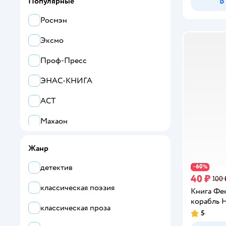
В
Популярные
Росмэн
Эксмо
Проф-Пресс
ЭНАС-КНИГА
АСТ
Махаон
Clever
Жанр
Malamalama
детектив
60
−
%
40 ₽
100 
МОЗАИКА kids
классическая поэзия
Книга Фе
корабль 
Омега-Пресс
классическая проза
5
Рейтинг:
Все