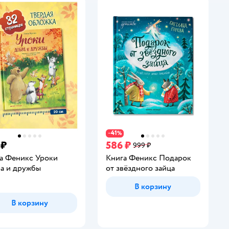
41
−
%
 ₽
586 ₽
999 ₽
а Феникс Уроки
Книга Феникс Подарок
а и дружбы
от звёздного зайца
В корзину
В корзину