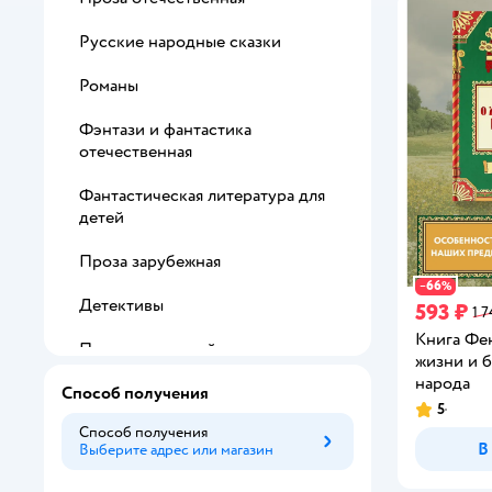
Русские народные сказки
Романы
Фэнтази и фантастика
отечественная
Фантастическая литература для
детей
Проза зарубежная
66
−
%
Детективы
593 ₽
1 7
Книга Фе
Поэзия для детей
жизни и 
народа
Способ получения
Фэнтези и фантастика зарубежная
5
Рейтинг:
Способ получения
Сказки народов мира
В
Выберите адрес или магазин
Способ получения
Ужасы и триллеры