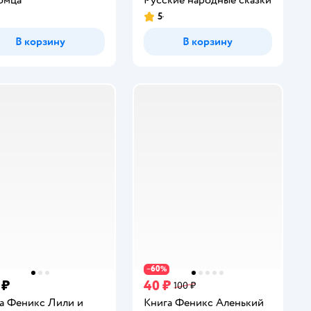
5
инг:
Рейтинг:
В корзину
В корзину
60
−
%
 ₽
40 ₽
100 ₽
а Феникс Лили и
Книга Феникс Аленький