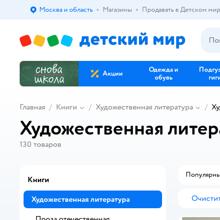
Москва и область
Магазины
Продавать в Детском ми
Выбор адреса доставки.
Одежда и
Подгу
Акции
обувь
гиг
Главная
Книги
Художественная литература
Ху
Художественная литер
130
товаров
Популярн
Книги
Очистит
Художественная литература
Проза отечественная