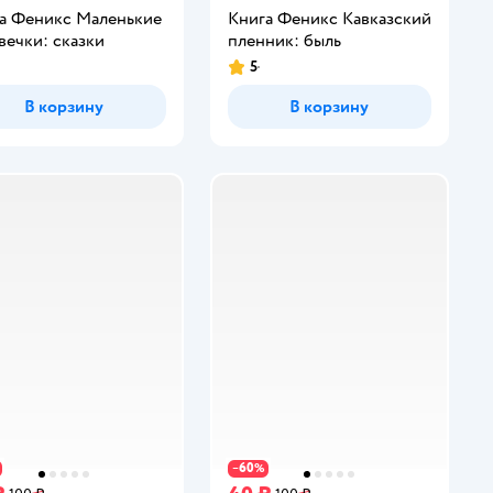
а Феникс Маленькие
Книга Феникс Кавказский
вечки: сказки
пленник: быль
5
инг:
Рейтинг:
В корзину
В корзину
60
−
%