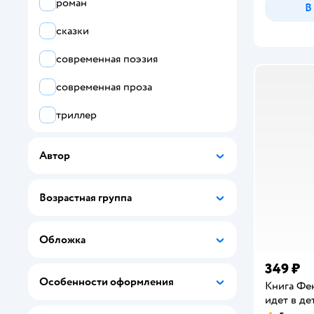
роман
В
Феникс
сказки
ALBUS CORVUS
современная поэзия
Attivio
современная проза
Baby Honey
триллер
Bambinic
фантастика
Автор
Belles Lettres
фольклор
BertToys
Возрастная группа
фэнтези
BHV
Обложка
Cave Club
349 ₽
Clever
Особенности оформления
Книга Фе
идет в де
DEVAR