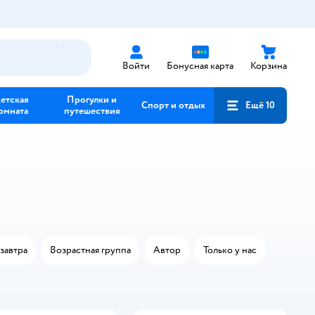
Войти
Бонусная карта
Корзина
етская
Прогулки и
Спорт и отдых
Ещё 10
омната
путешествия
завтра
Возрастная группа
Автор
Только у нас