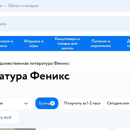
ре
Обмен и возврат
Канцтовары и
зники и
Игрушки и
Питание и
Д
товары для
иена
игры
кормление
к
школы
дожественная литература Феникс
атура Феникс
ые
Бренд
Получить за 1-2 часа
Сегодня или 
Популярные
Закрыть
ь всё