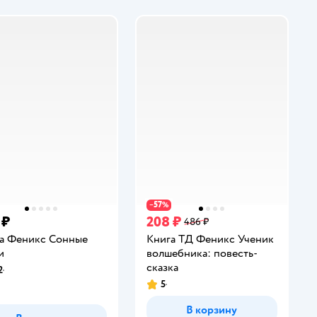
57
−
%
 ₽
208 ₽
486 ₽
а Феникс Сонные
Книга ТД Феникс Ученик
и
волшебника: повесть-
сказка
2
инг:
5
Рейтинг:
В корзину