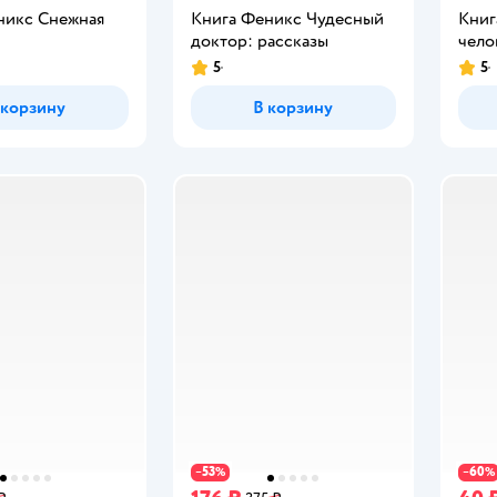
никс Снежная
Книга Феникс Чудесный
Книг
доктор: рассказы
чело
5
5
Рейтинг:
Рейт
 корзину
В корзину
53
60
−
%
−
%