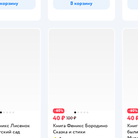
 корзину
В корзину
60
60
−
%
−
%
40 ₽
40 
100 ₽
никс Лисенок
Книга Феникс Бородино
Книг
тский сад
Сказка и стихи
были
Мур