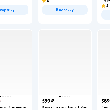
5
Рейтинг:
5
Рейт
 корзину
В корзину
599 ₽
589
₽
никс Холодное
Книга Феникс Как к Бабе-
Книг