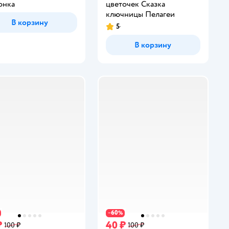
онка
цветочек Сказка
ключницы Пелагеи
В корзину
5
Рейтинг:
В корзину
60
−
%
₽
40 ₽
100 ₽
100 ₽