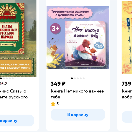
349 ₽
739
45 ₽
никс Сказы о
Книга Нет никого важнее
Книг
быте русского
тебя
добр
5
Рейтинг:
В корзину
 корзину