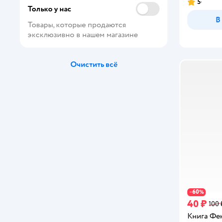
5
Рейтинг:
Только у нас
Disney
В
Товары, которые продаются 
doJoy
эксклюзивно в нашем магазине
FunTun
Очистить всё
Macmillan
Malamalama
Marshmallow Books
Minecraft
ND PLAY
Nebulous Stars
VoiceBook
60
−
%
40 ₽
100 
Абраказябра
Книга Фе