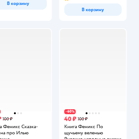
Рейтинг:
В корзину
В корзину
60
−
%
₽
40 ₽
100 ₽
100 ₽
а Феникс Сказка-
Книга Феникс По
на про Илью
щучьему веленью
омца
Русские народные сказки