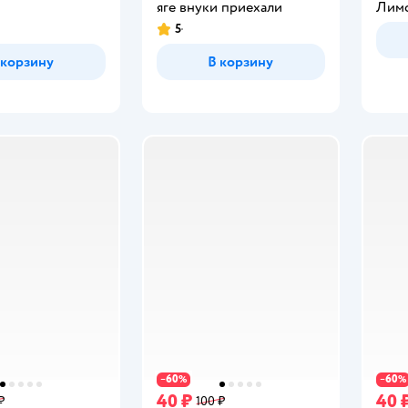
яге внуки приехали
Лим
5
Рейтинг:
 корзину
В корзину
60
60
−
%
−
%
40 ₽
40 
₽
100 ₽